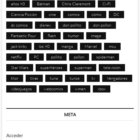
años 90
Batman
Chris Claremont
Ci-Fi
Ciencia Ficción
cine
comics
cómic
DC
dc comics
disney
don pollito
don pollon
Fantastic Four
flash
humor
image
jack kirby
los 90
manga
Marvel
mcu
netflix
PC
pollito
pollon
spiderman
Star Wars
superhéroes
superman
televisión
thor
tiras
tuna
tunos
tv
Vengadores
videojuegos
webcomics
x-men
xbox
META
Acceder