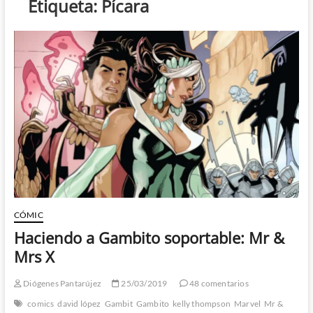
Etiqueta:
Pícara
CÓMIC
Haciendo a Gambito soportable: Mr &
Mrs X
Diógenes Pantarújez
25/03/2019
48 comentarios
comics
david lópez
Gambit
Gambito
kelly thompson
Marvel
Mr &