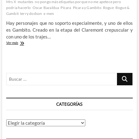
Mrs X
mutantes
no pongo más etiquetas porque no me apetece pero
podria hacerlo
Oscar Bazaldua
Pícara
Pícara y Gambito
Rogue
Rogue &
Gambit
terry dodson
x-men
Hay personajes que no soporto especialmente, y uno de ellos
es Gambito. Creado en la etapa del Claremont crepuscular y
con uno de los trajes…
Haciendo
Ver más
a
Gambito
soportable:
Mr
&
Buscar
Mrs
X
…
CATEGORÍAS
Categorías