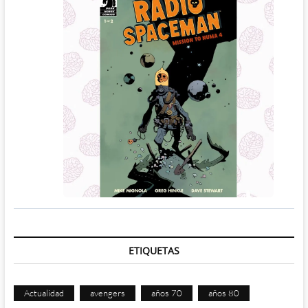
ETIQUETAS
Actualidad
avengers
años 70
años 80