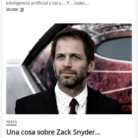
inteligencia artificial y tal y…. Y… Joder,…
Warner
Ver más
usará
una
inteligencia
artificial
para
seleccionar
sus
nuevos
proyectos
cinematográficos
TESTS
Una cosa sobre Zack Snyder…