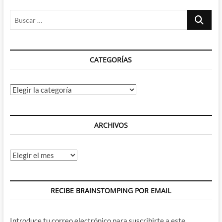
de
Buscar
DC/Warner/CW
…
CATEGORÍAS
Categorías
ARCHIVOS
Archivos
RECIBE BRAINSTOMPING POR EMAIL
Introduce tu correo electrónico para suscribirte a este