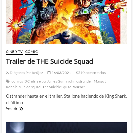
CINE Y TV
CÓMIC
Trailer de THE Suicide Squad
Diógenes Pantarújez
26/03/2021
10 comentarios
comics
DC
idris elba
James Gunn
john ostrander
Margot
Robbie
suicide squad
The Suicide Squad
Warner
Ostrander hasta en el trailer, Stallone haciendo de King Shark,
el último
Trailer
Ver más
de
THE
Suicide
Squad