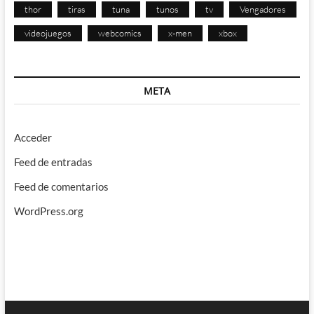
thor
tiras
tuna
tunos
tv
Vengadores
videojuegos
webcomics
x-men
xbox
META
Acceder
Feed de entradas
Feed de comentarios
WordPress.org