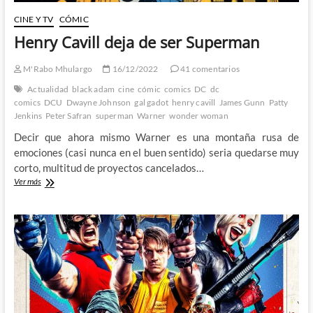
CINE Y TV
CÓMIC
Henry Cavill deja de ser Superman
M'Rabo Mhulargo
16/12/2022
41 comentarios
Actualidad
black adam
cine
cómic
comics
DC
dc
comics
DCU
Dwayne Johnson
gal gadot
henry cavill
James Gunn
Patty
Jenkins
Peter Safran
superman
Warner
wonder woman
Decir que ahora mismo Warner es una montaña rusa de
emociones (casi nunca en el buen sentido) seria quedarse muy
corto, multitud de proyectos cancelados…
Henry
Ver más
Cavill
deja
de
ser
Superman