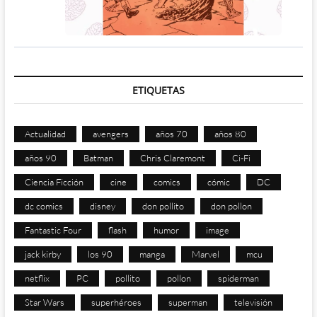
ETIQUETAS
Actualidad
avengers
años 70
años 80
años 90
Batman
Chris Claremont
Ci-Fi
Ciencia Ficción
cine
comics
cómic
DC
dc comics
disney
don pollito
don pollon
Fantastic Four
flash
humor
image
jack kirby
los 90
manga
Marvel
mcu
netflix
PC
pollito
pollon
spiderman
Star Wars
superhéroes
superman
televisión