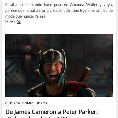
Estábamos hablando hace poco de Amanda Waller y vaya,
parece que la autoritaria creación de John Byrne está más de
moda que nunca. Ya sea…
Suicide
Ver más
Squad
Isekai:
Colonizaciones
chapuceras
CINE Y TV
CÓMIC
LIBROS
De James Cameron a Peter Parker: