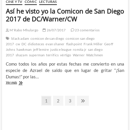
de
CINE Y TV
CÓMIC
LECTURAS
Alfred
Así he visto yo la Comicon de San Diego
Pennyworth?
¿Se
2017 de DC/Warner/CW
han
vuelto
M'Rabo Mhulargo
26/07/2017
23 comentarios
locos
en
black adam
comicon de san diego
comicon san diego
DC?
2017
cw
DC
didioteces
evan shaner
flashpoint
Frank Miller
Geoff
Johns
hawkman
jeff lemire
justice league
romita jr
san diego
2017
shazam
superman
terrifics
vértigo
Warner
Watchmen
Como todos los años por estas fechas me convierto en una
especie de Azrael de saldo que en lugar de gritar “¡San
Dumas!” por las…
Así
Ver más
he
visto
Paginación
yo
Página
Página
Página
Página
1
2
3
la
siguiente
de
Comicon
de
entradas
San
Diego
2017