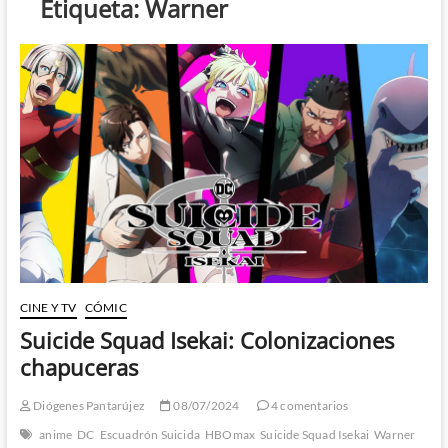
Etiqueta:
Warner
CINE Y TV
CÓMIC
Suicide Squad Isekai: Colonizaciones
chapuceras
Diógenes Pantarújez
08/07/2024
4 comentarios
anime
DC
Escuadrón Suicida
HBOmax
Suicide Squad Isekai
Warner