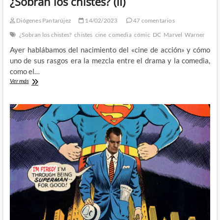
¿Sobran los chistes? (II)
Diógenes Pantarújez
14/02/2023
47 comentarios
¿Sobran los chistes?
chistes
cine
comedia
cómic
DC
Marvel
Warner
Ayer hablábamos del nacimiento del «cine de acción» y cómo
uno de sus rasgos era la mezcla entre el drama y la comedia,
como el…
De
Ver más
James
Cameron
a
Peter
Parker:
¿Sobran
los
chistes?
(II)