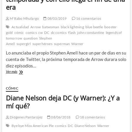
era
M'Rabo Mhulargo
08/03/2019
16 comentarios
Actualidad
Arrow
batwoman
black lightning
blue beetle
booster
gold
cómic
comics
cw
DC
dc comics
flash
john constantine
legends of
tomorrow
question
Stephen
Amell
supergirl
superhéroes
superman
Warner
Lo anunciaba el propio Stephen Amell hace un par de días en su
cuenta de Twitter, la próxima temporada de Arrow durara solo
diez episodios…
Arrow
Ver más
terminará
en
su
CÓMIC
próxima
Diane Nelson deja DC (y Warner): ¿Y a
temporada
y
mí qué?
con
ello
Diógenes Pantarújez
08/06/2018
18 comentarios
llega
el
Bye bye Miss American Pie
comics
DC
Diane Nelson
Warner
fin