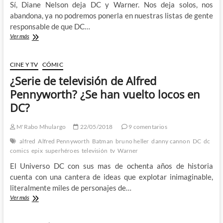
Sí, Diane Nelson deja DC y Warner. Nos deja solos, nos
de
una
abandona, ya no podremos ponerla en nuestras listas de gente
era
responsable de que DC…
Diane
Ver más
Nelson
deja
DC
CINE Y TV
CÓMIC
(y
¿Serie de televisión de Alfred
Warner):
¿Y
Pennyworth? ¿Se han vuelto locos en
a
DC?
mí
qué?
M'Rabo Mhulargo
22/05/2018
9 comentarios
alfred
Alfred Pennyworth
Batman
bruno heller
danny cannon
DC
dc
comics
epix
superhéroes
televisión
tv
Warner
El Universo DC con sus mas de ochenta años de historia
cuenta con una cantera de ideas que explotar inimaginable,
literalmente miles de personajes de…
¿Serie
Ver más
de
televisión