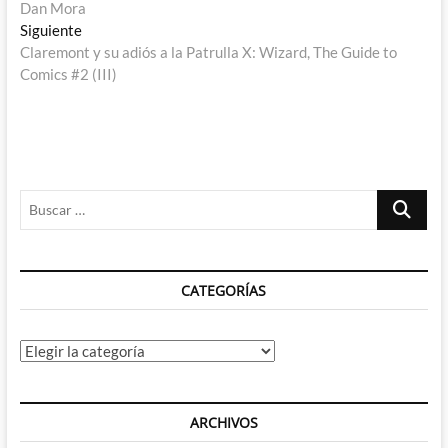
Dan Mora
entradas
Entrada
Siguiente
siguiente:
Claremont y su adiós a la Patrulla X: Wizard, The Guide to
Comics #2 (III)
Buscar
…
CATEGORÍAS
Categorías
ARCHIVOS