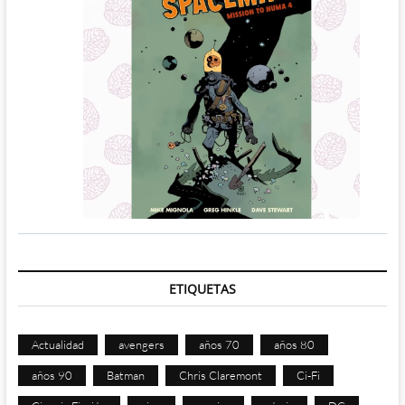
ETIQUETAS
Actualidad
avengers
años 70
años 80
años 90
Batman
Chris Claremont
Ci-Fi