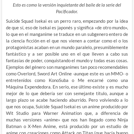
Esto es como la versión inquietante del baile de la serie del
Pacificador.
Suicide Squad Isekai es un perro raro, empezando por la idea
de que sí, eso de isekai es japonés y significa «de otro mundo»,
lo que en el manganime se traduce en un subgenero entero de
la ciencia ficción en el que nos vienen a
contar como el o los
protagonistas acaban en un mundo paralelo, presumiblemente
fantástico y a ser posible uno en el que lleven a cabo sus
fantasías de poder, conquistando el mundo y todas esas cosas.
Ejemplos del género son manganimes tan poco recomendables
como Overlord, Sword Art Online -aunque este es un MMO- o
entretenidos como KonoSuba o Me encarné como una
Máquina Expendedora. En serio, ese último existe y es mucho
mejor de lo que debería ser con semejante título, aunque a
largo plazo se acabe haciendo aburrido. Pero volviendo a lo
que nos ocupa, Suicide Squad Isekai es un anime producido por
Wit Studio para Warner Animation que, a diferencia de
muchas versiones «anime» que nos han llegado como Ninja
Batman o X-Men Anime, está producido por un estudio de
anime con creaciones como Attack on Titan (que hacía bueno