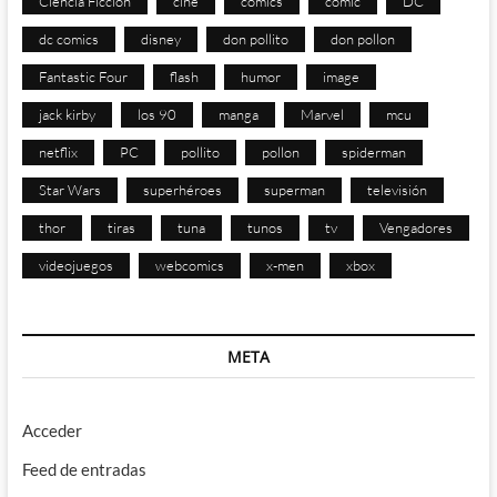
Ciencia Ficción
cine
comics
cómic
DC
dc comics
disney
don pollito
don pollon
Fantastic Four
flash
humor
image
jack kirby
los 90
manga
Marvel
mcu
netflix
PC
pollito
pollon
spiderman
Star Wars
superhéroes
superman
televisión
thor
tiras
tuna
tunos
tv
Vengadores
videojuegos
webcomics
x-men
xbox
META
Acceder
Feed de entradas