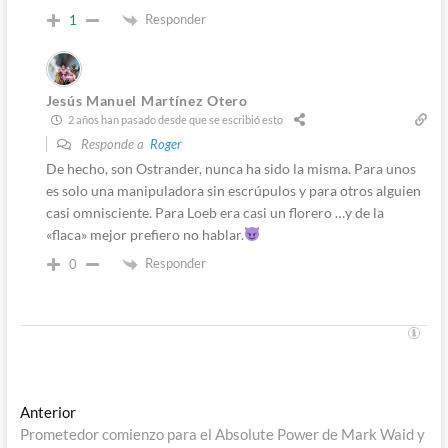
Responder
1
Jesús Manuel Martínez Otero
2 años han pasado desde que se escribió esto
Responde a
Roger
De hecho, son Ostrander, nunca ha sido la misma. Para unos
es solo una manipuladora sin escrúpulos y para otros alguien
casi omnisciente. Para Loeb era casi un florero …y de la
«flaca» mejor prefiero no hablar.
Responder
0
Navegación
Entrada
Anterior
anterior:
Prometedor comienzo para el Absolute Power de Mark Waid y
de