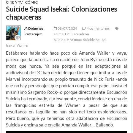
CINE Y TV
CÓMIC
Suicide Squad Isekai: Colonizaciones
chapuceras
Diógenes
08/07/2024
4 comentarios
Pantarújez
anime
DC
Escuadrón
Suicida
HBOmax
Suicide Squad
Isekai
Warner
Estábamos hablando hace poco de Amanda Waller y vaya,
parece que la autoritaria creación de John Byrne está más de
moda que nunca. Ya sea porque en las adaptaciones al
audiovisual de DC han decidido que tienen que imitar a las de
Marvel incorporando su propio trasunto de Nick Furia -anda
que no hay personajes que podrían cumplir ese papel, hasta el
mismísimo Sargento Rock- o porque directamente Escuadrón
Suicida ha terminado, curiosamente, convirtiéndose en una de
las franquicias estrella de Warner a pesar de que sus
resultados en taquilla no han sido del todo esplendorosos.
Pero bueno, que ya tenemos otra adaptación de Escuadrón
Suicida y encima sale en ella Amanda Waller… Bailando.