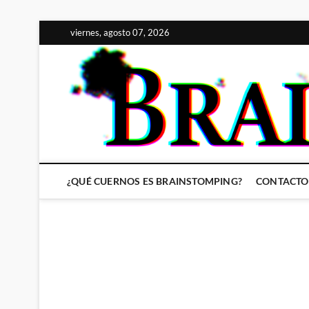
Saltar
viernes, agosto 07, 2026
al
contenido
¿QUÉ CUERNOS ES BRAINSTOMPING?
CONTACTO