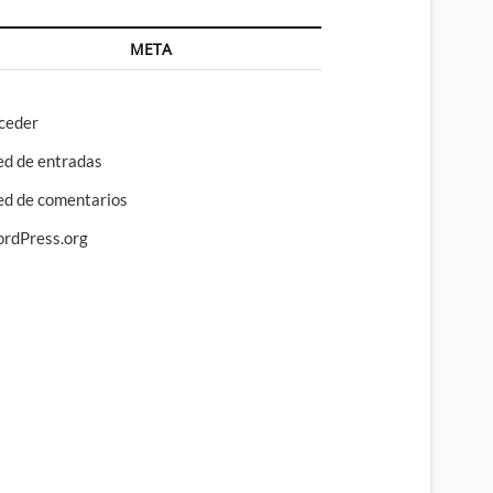
META
ceder
ed de entradas
ed de comentarios
rdPress.org