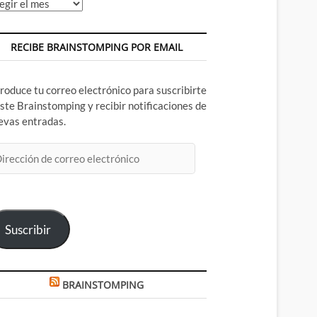
chivos
RECIBE BRAINSTOMPING POR EMAIL
troduce tu correo electrónico para suscribirte
este Brainstomping y recibir notificaciones de
evas entradas.
rección
rreo
ectrónico
Suscribir
BRAINSTOMPING