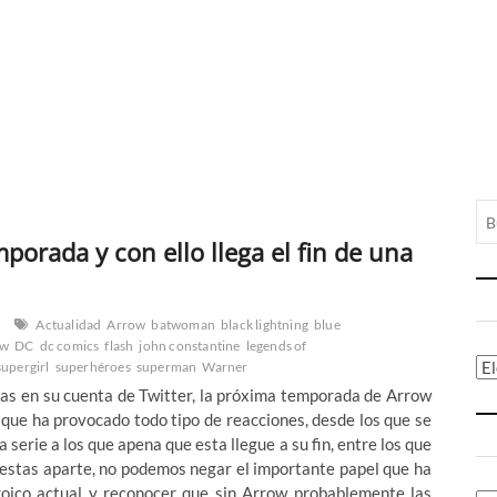
orada y con ello llega el fin de una
Actualidad
Arrow
batwoman
black lightning
blue
cw
DC
dc comics
flash
john constantine
legends of
Ca
supergirl
superhéroes
superman
Warner
ías en su cuenta de Twitter, la próxima temporada de Arrow
a que ha provocado todo tipo de reacciones, desde los que se
serie a los que apena que esta llegue a su fin, entre los que
uestas aparte, no podemos negar el importante papel que ha
roico actual y reconocer que sin Arrow probablemente las