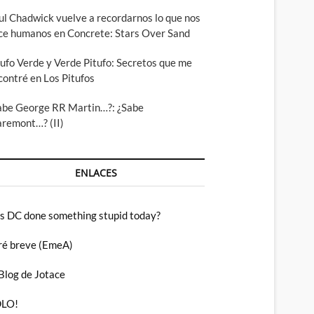
ul Chadwick vuelve a recordarnos lo que nos
ce humanos en Concrete: Stars Over Sand
tufo Verde y Verde Pitufo: Secretos que me
contré en Los Pitufos
abe George RR Martin…?: ¿Sabe
aremont…? (II)
ENLACES
s DC done something stupid today?
ré breve (EmeA)
 Blog de Jotace
LO!