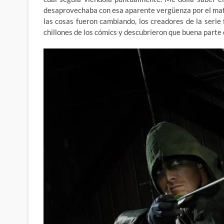
desaprovechaba con esa aparente vergüenza por el mat
las cosas fueron cambiando, los creadores de la serie
chillones de los cómics y descubrieron que buena parte 