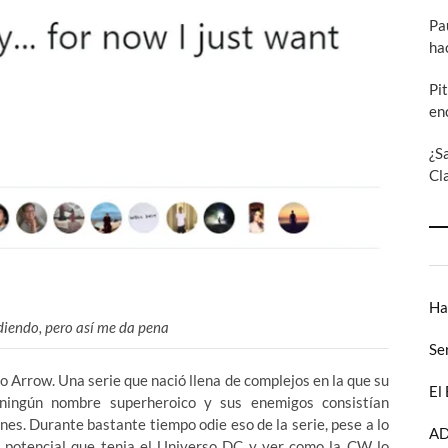
Pa
ha
Pi
en
¿S
Cl
Ha
diendo, pero así me da pena
Se
o Arrow. Una serie que nació llena de complejos en la que su
El
 ningún nombre superheroico y sus enemigos consistían
es. Durante bastante tiempo odie eso de la serie, pese a lo
AD
l potencial que tenia el Universo DC y ver como la CW lo