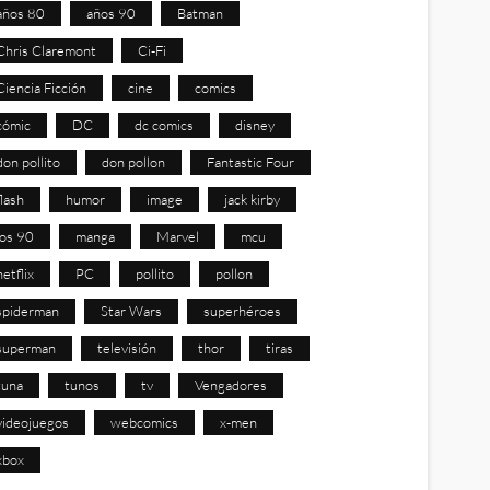
años 80
años 90
Batman
Chris Claremont
Ci-Fi
Ciencia Ficción
cine
comics
cómic
DC
dc comics
disney
don pollito
don pollon
Fantastic Four
flash
humor
image
jack kirby
los 90
manga
Marvel
mcu
netflix
PC
pollito
pollon
spiderman
Star Wars
superhéroes
superman
televisión
thor
tiras
tuna
tunos
tv
Vengadores
videojuegos
webcomics
x-men
xbox