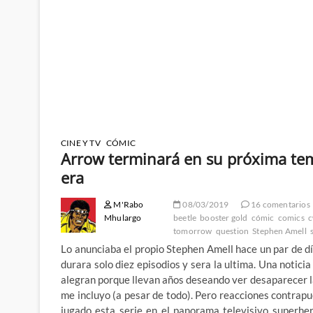
CINE Y TV
CÓMIC
Arrow terminará en su próxima temp
era
M'Rabo
08/03/2019
16 comentarios
Mhulargo
beetle
booster gold
cómic
comics
tomorrow
question
Stephen Amell
Lo anunciaba el propio Stephen Amell hace un par de d
durara solo diez episodios y sera la ultima. Una notici
alegran porque llevan años deseando ver desaparecer la 
me incluyo (a pesar de todo). Pero reacciones contrap
jugado esta serie en el panorama televisivo superhe