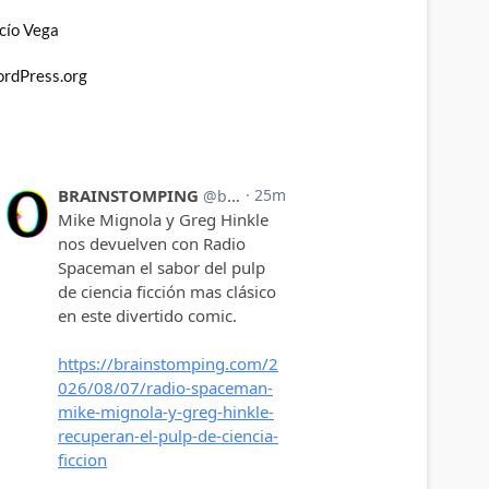
cío Vega
rdPress.org