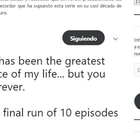
Ar
ecordar que ha supuesto esta serie en su casi década de
uro.
In
a 
nu
Di
de
co
el