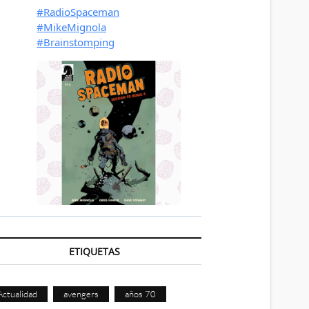
ETIQUETAS
Actualidad
avengers
años 70