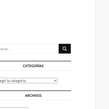
n
ú
Buscar
…
CATEGORÍAS
tegorías
ARCHIVOS