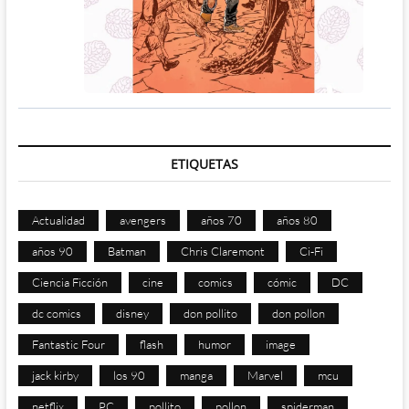
ETIQUETAS
Actualidad
avengers
años 70
años 80
años 90
Batman
Chris Claremont
Ci-Fi
Ciencia Ficción
cine
comics
cómic
DC
dc comics
disney
don pollito
don pollon
Fantastic Four
flash
humor
image
jack kirby
los 90
manga
Marvel
mcu
netflix
PC
pollito
pollon
spiderman