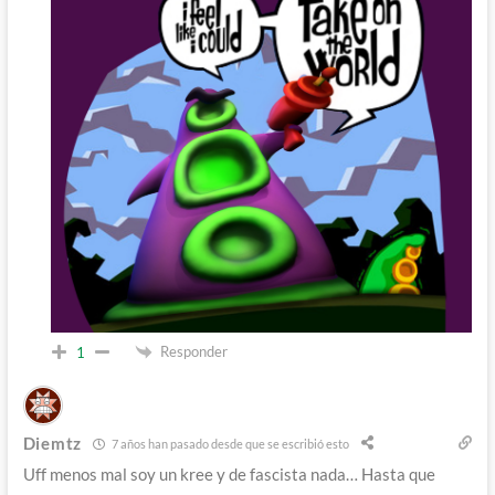
Responder
1
Diemtz
7 años han pasado desde que se escribió esto
Uff menos mal soy un kree y de fascista nada… Hasta que