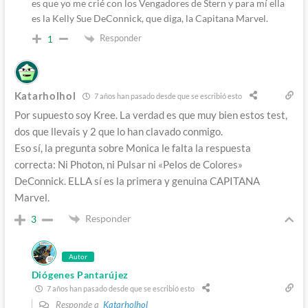
es que yo me crié con los Vengadores de Stern y para mí ella
es la Kelly Sue DeConnick, que diga, la Capitana Marvel.
Responder
1
Katarholhol
7 años han pasado desde que se escribió esto
Por supuesto soy Kree. La verdad es que muy bien estos test,
dos que llevais y 2 que lo han clavado conmigo.
Eso sí, la pregunta sobre Monica le falta la respuesta
correcta: Ni Photon, ni Pulsar ni «Pelos de Colores»
DeConnick. ELLA sí es la primera y genuina CAPITANA
Marvel.
Responder
3
Autor
Diógenes Pantarújez
7 años han pasado desde que se escribió esto
Responde a
Katarholhol