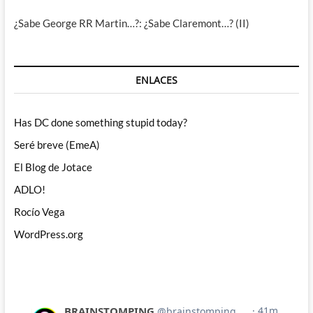
¿Sabe George RR Martin…?: ¿Sabe Claremont…? (II)
ENLACES
Has DC done something stupid today?
Seré breve (EmeA)
El Blog de Jotace
ADLO!
Rocío Vega
WordPress.org