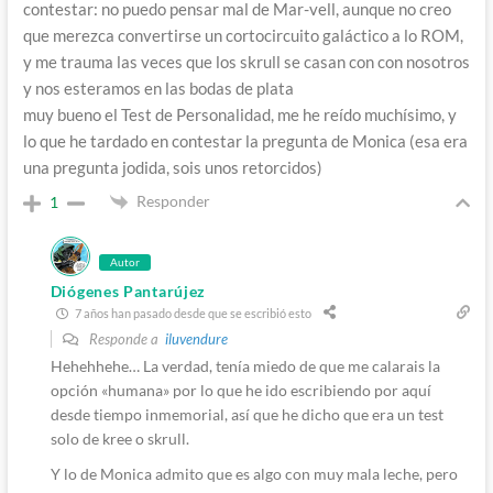
contestar: no puedo pensar mal de Mar-vell, aunque no creo
que merezca convertirse un cortocircuito galáctico a lo ROM,
y me trauma las veces que los skrull se casan con con nosotros
y nos esteramos en las bodas de plata
muy bueno el Test de Personalidad, me he reído muchísimo, y
lo que he tardado en contestar la pregunta de Monica (esa era
una pregunta jodida, sois unos retorcidos)
Responder
1
Autor
Diógenes Pantarújez
7 años han pasado desde que se escribió esto
Responde a
iluvendure
Hehehhehe… La verdad, tenía miedo de que me calarais la
opción «humana» por lo que he ido escribiendo por aquí
desde tiempo inmemorial, así que he dicho que era un test
solo de kree o skrull.
Y lo de Monica admito que es algo con muy mala leche, pero