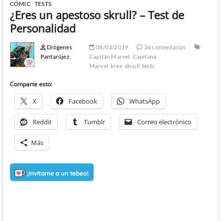
CÓMIC
TESTS
¿Eres un apestoso skrull? – Test de
Personalidad
Diógenes
08/03/2019
36 comentarios
Pantarújez
Capitán Marvel
Capitana
Marvel
kree
skrull
tests
Comparte esto:
X
Facebook
WhatsApp
Reddit
Tumblr
Correo electrónico
Más