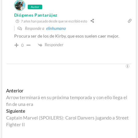
Autor
Diógenes Pantarújez
7 años han pasado desde que se escribió esto
Responde a
elinhumano
Procura ser de los de Kirby, que esos suelen caer mejor.
Responder
0
Navegación
Entrada
Anterior
anterior:
Arrow terminará en su próxima temporada y con ello llega el
de
fin de una era
entradas
Entrada
Siguiente
siguiente:
Captain Marvel (SPOILERS): Carol Danvers jugando a Street
Fighter II