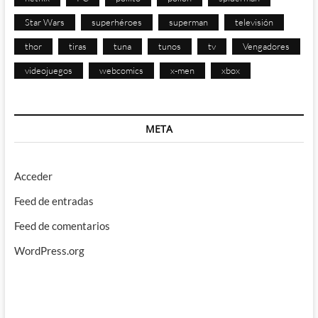
Star Wars
superhéroes
superman
televisión
thor
tiras
tuna
tunos
tv
Vengadores
videojuegos
webcomics
x-men
xbox
META
Acceder
Feed de entradas
Feed de comentarios
WordPress.org