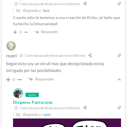
7 años han pasado desde que se escribió esto
Responde a
Save
Cuanto odio le tenemos a una creación de Kirby, ¡el daño que
ha hecho la Inhumanidad!
Responder
0
ropel
7 años han pasado desde que se escribió esto
Según esto soy un skrull mas que decepcionado estoy
intrigado por las posibilidades
Responder
0
Autor
Diógenes Pantarújez
7 años han pasado desde que se escribió esto
Responde a
ropel