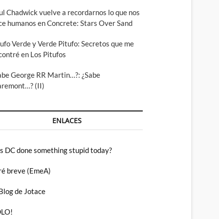
ul Chadwick vuelve a recordarnos lo que nos
ce humanos en Concrete: Stars Over Sand
tufo Verde y Verde Pitufo: Secretos que me
contré en Los Pitufos
abe George RR Martin…?: ¿Sabe
aremont…? (II)
ENLACES
s DC done something stupid today?
ré breve (EmeA)
 Blog de Jotace
LO!