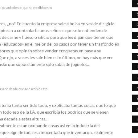
n pasado desde que se escribió esto
res, ¿no? En cuanto la empresa sale a bolsa en vez de dirigirla
piezan a controlarla unos señores que solo entienden de
de carne y hueso o silicio para que les digan que tienen que
en «educados» en el mejor de los casos por tener un trasfondo en
esores que opinan sobre vender croquetas en base a su
ue ojo, a veces les sale bien esto último, no hay más que ver
nske que supuestamente solo sabía de juguetes…
asado desde que se escribió esto
tenia tanto sentido todo, y explicaba tantas cosas, que lo que
 todo eso de la I.A. que escribia los bodrios que se vienen
a decada a estas alturas…
almente estan ocupando cosas asi en la industria del
e que algo de toda esa inocentada que inventaron, realmente