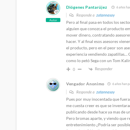
Diógenes Pantarújez
6 años ha
Responde a
zatannasay
Autor
Pero al final pasa en todos los secto
alguien que conozca el producto em
mover dinero, contratando asesores 
hacer. Y al final esos asesores vien
el producto, pero en el peor son as
experiencia vendiendo zapatillas… Q
como lo petó Sega con un Tom Kali
Responder
0
Vengador Anonimo
6 años han p
Responde a
zatannasay
Pues por muy inocentada que fuera, 
me cuesta creer es que se inventaran
publicando desde hace ya mas de un
Pero bromas aparte, y viendo que re
entretenimiento ¿Podria ser posibl