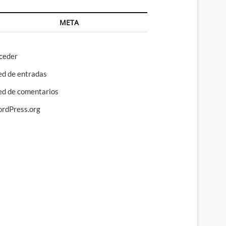
META
ceder
ed de entradas
ed de comentarios
rdPress.org