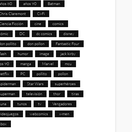
años 80
años 90
Batman
Chris Claremont
Ci-Fi
Ciencia Ficción
cine
comics
cómic
DC
dc comics
disney
don pollito
don pollon
Fantastic Four
flash
humor
image
jack kirby
los 90
manga
Marvel
mcu
netflix
PC
pollito
pollon
spiderman
Star Wars
superhéroes
superman
televisión
thor
tiras
tuna
tunos
tv
Vengadores
videojuegos
webcomics
x-men
xbox