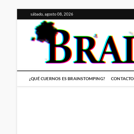
Saltar
sábado, agosto 08, 2026
al
contenido
¿QUÉ CUERNOS ES BRAINSTOMPING?
CONTACTO