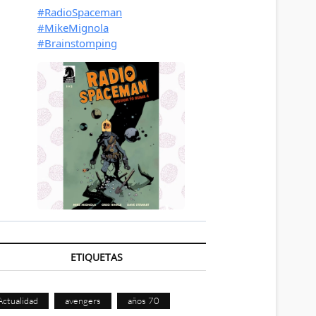
ETIQUETAS
Actualidad
avengers
años 70