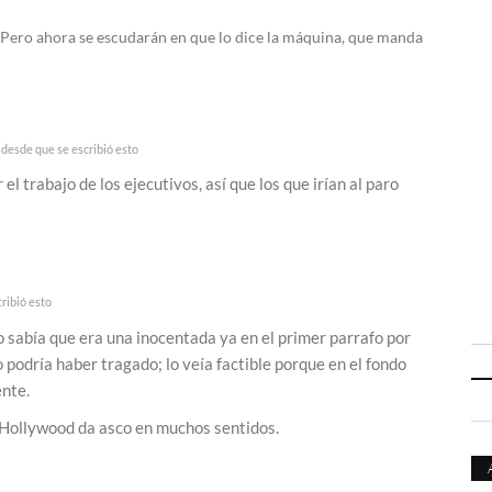
Pero ahora se escudarán en que lo dice la máquina, que manda
desde que se escribió esto
 el trabajo de los ejecutivos, así que los que irían al paro
ribió esto
yo sabía que era una inocentada ya en el primer parrafo por
o podría haber tragado; lo veía factible porque en el fondo
ente.
 Hollywood da asco en muchos sentidos.