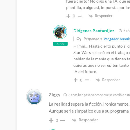
fuera cierto? No digo una I.A. que 
plantilla, o algo asi, impuesta por la
Responder
0
Diógenes Pantarújez
6 añ
Responde a
Vengador Anoni
Autor
Hrmm… Hasta cierto punto sí qu
Star Wars se basó en el trabajo
hablar de la manía que tienen t
quieras que no se repiten tanto 
IA del futuro.
Responder
0
Ziggy
6 años han pasado desde que se escribió est
La realidad supera la ficción, ironicamente.
Aunque seria simpatico que a su programa l
Responder
0