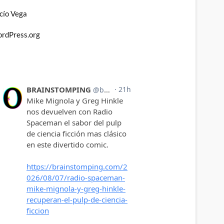
cío Vega
rdPress.org