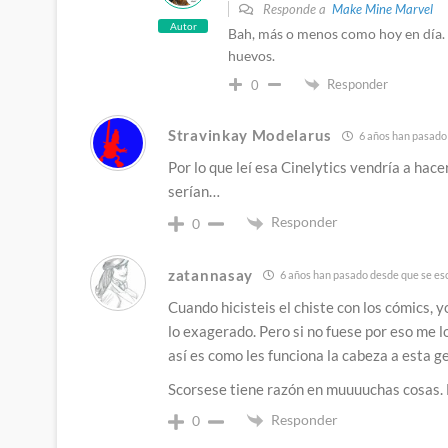
Responde a
Make Mine Marvel
Autor
Bah, más o menos como hoy en día. 
huevos.
Responder
0
Stravinkay Modelarus
6 años han pasado 
Por lo que leí esa Cinelytics vendría a hacer
serían…
Responder
0
zatannasay
6 años han pasado desde que se esc
Cuando hicisteis el chiste con los cómics, 
lo exagerado. Pero si no fuese por eso me l
así es como les funciona la cabeza a esta g
Scorsese tiene razón en muuuuchas cosas.
Responder
0