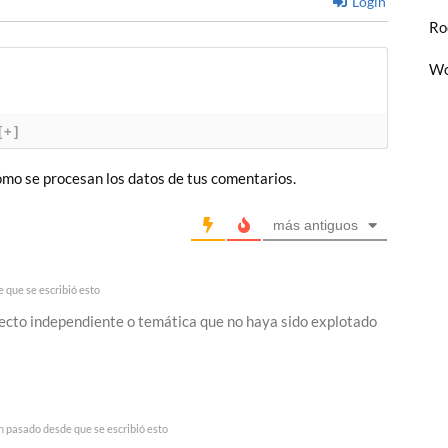
Login
Ro
Wo
[+]
mo se procesan los datos de tus comentarios.
más antiguos
 que se escribió esto
oyecto independiente o temática que no haya sido explotado
n pasado desde que se escribió esto