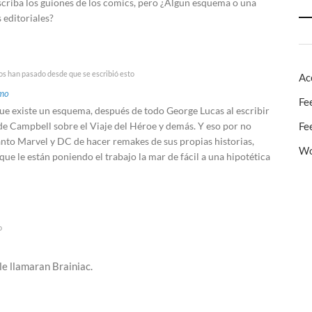
escriba los guiones de los comics, pero ¿Algun esquema o una
s editoriales?
os han pasado desde que se escribió esto
Ac
mo
Fe
e existe un esquema, después de todo George Lucas al escribir
 de Campbell sobre el Viaje del Héroe y demás. Y eso por no
Fe
anto Marvel y DC de hacer remakes de sus propias historias,
Wo
que le están poniendo el trabajo la mar de fácil a una hipotética
o
e llamaran Brainiac.