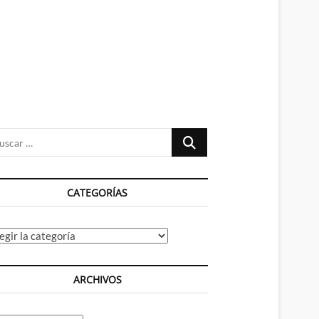
n
ú
Buscar
…
CATEGORÍAS
tegorías
ARCHIVOS