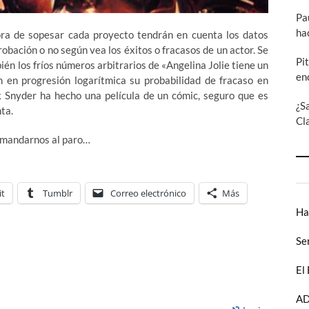
Pa
ha
ora de sopesar cada proyecto tendrán en cuenta los datos
probación o no según vea los éxitos o fracasos de un actor. Se
Pi
én los fríos números arbitrarios de «Angelina Jolie tiene un
en
n en progresión logarítmica su probabilidad de fracaso en
k Snyder ha hecho una película de un cómic, seguro que es
¿S
ta.
Cl
s mandarnos al paro…
it
Tumblr
Correo electrónico
Más
Ha
Se
El
AD