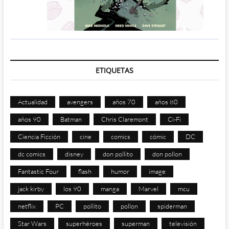
ETIQUETAS
Actualidad
avengers
años 70
años 80
años 90
Batman
Chris Claremont
Ci-Fi
Ciencia Ficción
cine
comics
cómic
DC
dc comics
disney
don pollito
don pollon
Fantastic Four
flash
humor
image
jack kirby
los 90
manga
Marvel
mcu
netflix
PC
pollito
pollon
spiderman
Star Wars
superhéroes
superman
televisión