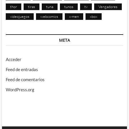
thor
tiras
tuna
tunos
tv
Vengadores
videojuegos
webcomics
x-men
xbox
META
Acceder
Feed de entradas
Feed de comentarios
WordPress.org