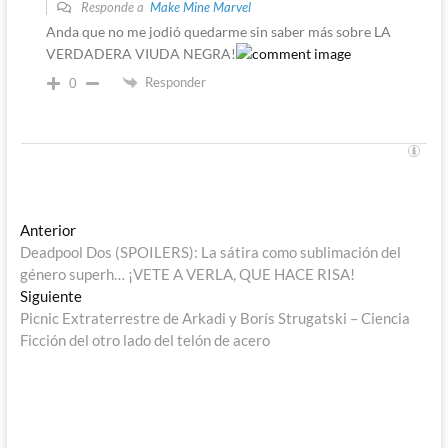
Responde a
Make Mine Marvel
Anda que no me jodió quedarme sin saber más sobre LA
VERDADERA VIUDA NEGRA!
Responder
0
Navegación
Entrada
Anterior
anterior:
Deadpool Dos (SPOILERS): La sátira como sublimación del
de
género superh… ¡VETE A VERLA, QUE HACE RISA!
entradas
Entrada
Siguiente
siguiente:
Picnic Extraterrestre de Arkadi y Borís Strugatski – Ciencia
Ficción del otro lado del telón de acero