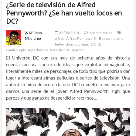
¿Serie de televisión de Alfred
Pennyworth? ¿Se han vuelto locos en
DC?
M'Rabo
22/05/2018
9 comentarios
Mhulargo
alfred
Alfred Pennyworth
Batman
bruno
heller
danny cannon
DC
dc
comics
epix
superhéroes
televisión
tv
Warner
El Universo DC con sus mas de ochenta años de historia
cuenta con una cantera de ideas que explotar inimaginable,
literalmente miles de personajes de todo tipo que podrían dar
lugar a interesantisimas películas o series de televisión. Una
autentica mina de oro en la que DC ha vuelto a excavar para
darnos una serie de el joven Alfred Pennyworth, sigh, que
pereza y que ganas de desperdiciar recursos…