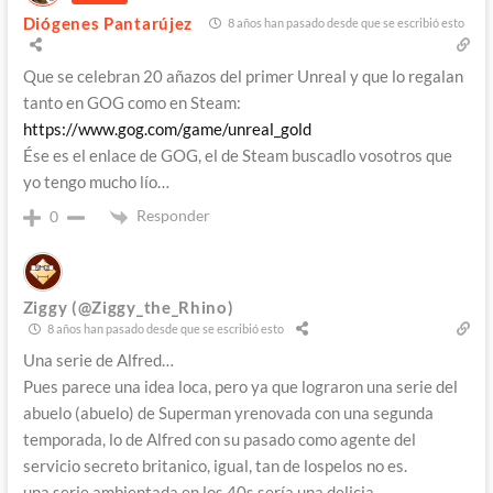
Diógenes Pantarújez
8 años han pasado desde que se escribió esto
Que se celebran 20 añazos del primer Unreal y que lo regalan
tanto en GOG como en Steam:
https://www.gog.com/game/unreal_gold
Ése es el enlace de GOG, el de Steam buscadlo vosotros que
yo tengo mucho lío…
Responder
0
Ziggy (@Ziggy_the_Rhino)
8 años han pasado desde que se escribió esto
Una serie de Alfred…
Pues parece una idea loca, pero ya que lograron una serie del
abuelo (abuelo) de Superman yrenovada con una segunda
temporada, lo de Alfred con su pasado como agente del
servicio secreto britanico, igual, tan de lospelos no es.
una serie ambientada en los 40s sería una delicia.