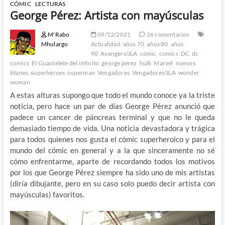
CÓMIC
LECTURAS
George Pérez: Artista con mayúsculas
M'Rabo
09/12/2021
26 comentarios
Mhulargo
Actualidad
años 70
años 80
años
90
Avengers/JLA
cómic
comics
DC
dc
comics
El Guantelete del Infinito
george perez
hulk
Marvel
nuevos
titanes
superhéroes
superman
Vengadores
Vengadores/JLA
wonder
woman
A estas alturas supongo que todo el mundo conoce ya la triste
noticia, pero hace un par de días George Pérez anunció que
padece un cancer de páncreas terminal y que no le queda
demasiado tiempo de vida. Una noticia devastadora y trágica
para todos quienes nos gusta el cómic superheroico y para el
mundo del cómic en general y a la que sinceramente no sé
cómo enfrentarme, aparte de recordando todos los motivos
por los que George Pérez siempre ha sido uno de mis artistas
(diría dibujante, pero en su caso solo puedo decir artista con
mayúsculas) favoritos.