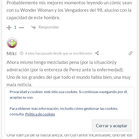
Probablemente mis mejores momentos leyendo un cómic sean
con su Wonder Woman y los Vengadores del 98, alucino con la
capacidad de este hombre.
Responder
1
Miki
4 años han pasado desde que se escribió esto
Ahora mismo tengo mezcladas pena (por la situación)y
admiración (por la entereza de Perez ante la enfermedad).
Uno de los grandes del que todo el mundo habla bien, una muy
mala noticia.
Privacidad y cookies: este sitio usa cookies. Si continúas navegando por él,
Responder
0
aceptas su uso.
Para obtener más información, incluido cómo gestionar las cookies,
Admin
consulta:
Política de cookies
Diógenes Pantarújez
4 años han pasado desde que se escribió esto
Una fuerza de la naturaleza, un currante incansable, uno de los