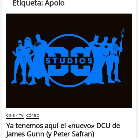
Etiqueta:
Apolo
CINE Y TV
CÓMIC
Ya tenemos aquí el «nuevo» DCU de
James Gunn (y Peter Safran)