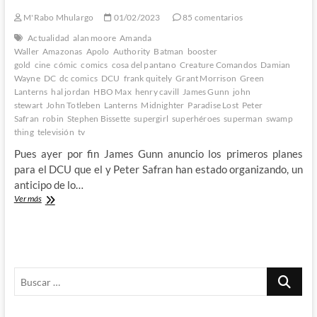
M'Rabo Mhulargo
01/02/2023
85 comentarios
Actualidad
alan moore
Amanda
Waller
Amazonas
Apolo
Authority
Batman
booster
gold
cine
cómic
comics
cosa del pantano
Creature Comandos
Damian
Wayne
DC
dc comics
DCU
frank quitely
Grant Morrison
Green
Lanterns
hal jordan
HBO Max
henry cavill
James Gunn
john
stewart
John Totleben
Lanterns
Midnighter
Paradise Lost
Peter
Safran
robin
Stephen Bissette
supergirl
superhéroes
superman
swamp
thing
televisión
tv
Pues ayer por fin James Gunn anuncio los primeros planes
para el DCU que el y Peter Safran han estado organizando, un
anticipo de lo…
Ya
Ver más
tenemos
aquí
el
«nuevo»
DCU
Buscar
de
James
…
Gunn
(y