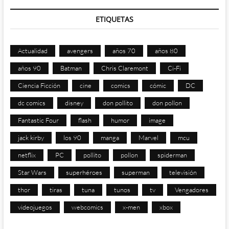
ETIQUETAS
Actualidad
avengers
años 70
años 80
años 90
Batman
Chris Claremont
Ci-Fi
Ciencia Ficción
cine
comics
cómic
DC
dc comics
disney
don pollito
don pollon
Fantastic Four
flash
humor
image
jack kirby
los 90
manga
Marvel
mcu
netflix
PC
pollito
pollon
spiderman
Star Wars
superhéroes
superman
televisión
thor
tiras
tuna
tunos
tv
Vengadores
videojuegos
webcomics
x-men
xbox