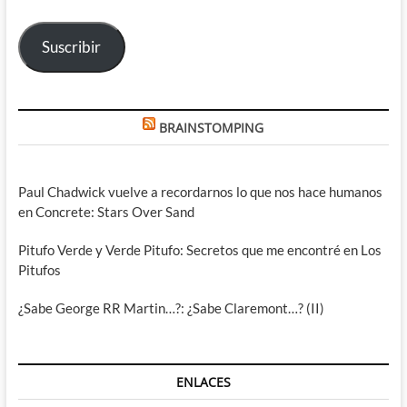
correo
electrónico
Suscribir
BRAINSTOMPING
Paul Chadwick vuelve a recordarnos lo que nos hace humanos
en Concrete: Stars Over Sand
Pitufo Verde y Verde Pitufo: Secretos que me encontré en Los
Pitufos
¿Sabe George RR Martin…?: ¿Sabe Claremont…? (II)
ENLACES