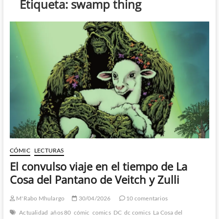
Etiqueta:
swamp thing
CÓMIC
LECTURAS
El convulso viaje en el tiempo de La
Cosa del Pantano de Veitch y Zulli
M'Rabo Mhulargo
30/04/2026
10 comentarios
Actualidad
años 80
cómic
comics
DC
dc comics
La Cosa del