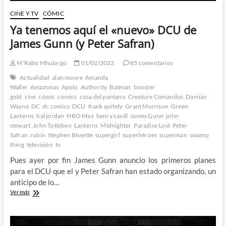
CINE Y TV
CÓMIC
Ya tenemos aquí el «nuevo» DCU de
James Gunn (y Peter Safran)
M'Rabo Mhulargo
01/02/2023
85 comentarios
Actualidad
alan moore
Amanda
Waller
Amazonas
Apolo
Authority
Batman
booster
gold
cine
cómic
comics
cosa del pantano
Creature Comandos
Damian
Wayne
DC
dc comics
DCU
frank quitely
Grant Morrison
Green
Lanterns
hal jordan
HBO Max
henry cavill
James Gunn
john
stewart
John Totleben
Lanterns
Midnighter
Paradise Lost
Peter
Safran
robin
Stephen Bissette
supergirl
superhéroes
superman
swamp
thing
televisión
tv
Pues ayer por fin James Gunn anuncio los primeros planes
para el DCU que el y Peter Safran han estado organizando, un
anticipo de lo…
Ya
Ver más
tenemos
aquí
el