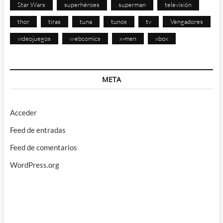
Star Wars
superhéroes
superman
televisión
thor
tiras
tuna
tunos
tv
Vengadores
videojuegos
webcomics
x-men
xbox
META
Acceder
Feed de entradas
Feed de comentarios
WordPress.org