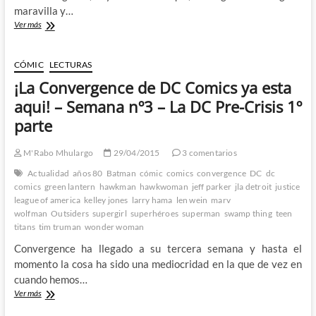
maravilla y…
¡La
Ver más
Convergence
de
DC
CÓMIC
LECTURAS
Comics
¡La Convergence de DC Comics ya esta
ya
esta
aqui! – Semana nº3 – La DC Pre-Crisis 1º
aqui!
parte
–
Semana
nº3
M'Rabo Mhulargo
29/04/2015
3 comentarios
–
Actualidad
años 80
Batman
cómic
comics
convergence
DC
dc
La
comics
green lantern
hawkman
hawkwoman
jeff parker
jla detroit
justice
DC
league of america
kelley jones
larry hama
len wein
marv
Pre-
wolfman
Outsiders
supergirl
superhéroes
superman
swamp thing
teen
Crisis
titans
tim truman
2º
wonder woman
parte
Convergence ha llegado a su tercera semana y hasta el
momento la cosa ha sido una mediocridad en la que de vez en
cuando hemos…
¡La
Ver más
Convergence