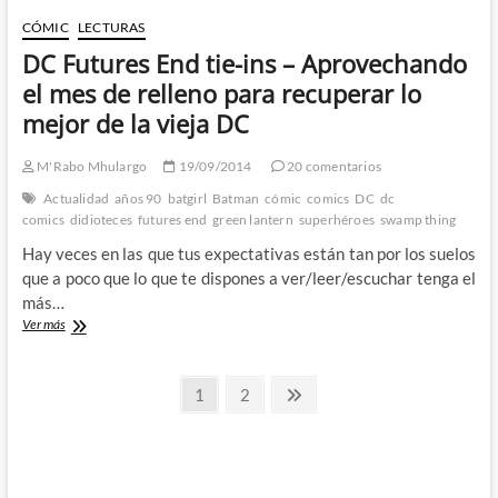
de
DC
CÓMIC
LECTURAS
Comics
DC Futures End tie-ins – Aprovechando
ya
esta
el mes de relleno para recuperar lo
aqui!
mejor de la vieja DC
–
Semana
nº3
M'Rabo Mhulargo
19/09/2014
20 comentarios
–
Actualidad
años 90
batgirl
Batman
cómic
comics
DC
dc
La
comics
didioteces
futures end
green lantern
superhéroes
swamp thing
DC
Pre-
Hay veces en las que tus expectativas están tan por los suelos
Crisis
que a poco que lo que te dispones a ver/leer/escuchar tenga el
1º
más…
parte
DC
Ver más
Futures
End
Paginación
tie-
Página
Página
Página
1
2
ins
siguiente
de
–
Aprovechando
entradas
el
mes