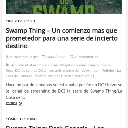
CINE Y TV
CÓMIC
Swamp Thing – Un comienzo mas que
prometedor para una serie de incierto
destino
M'Rabo Mhulargo
13/06/2019
21 comentarios
Actualidad
alan moore
Bernie Wrightson
cómic
comics
Crystal
Reed
DC
dc comics
DC Universe Streaming
James Wan
John Totleben
La
Cosa del Pantano
len wein
Stephen Bissette
swamp thing
Hace un par de semanas se estrenaba por fin en DC Universe
(el canal de streaming de DC) la serie de Swamp Thing/La
Cosa del…
Swamp
Ver más
Thing
–
Un
CÓMIC
LECTURAS
comienzo