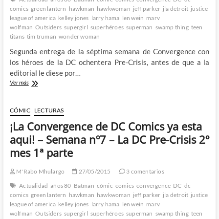
del
comics
green lantern
hawkman
hawkwoman
jeff parker
jla detroit
justice
monstruo
league of america
kelley jones
larry hama
len wein
marv
más
wolfman
Outsiders
supergirl
superhéroes
superman
swamp thing
teen
humano
titans
tim truman
del
wonder woman
comic
Segunda entrega de la séptima semana de Convergence con
los héroes de la DC ochentera Pre-Crisis, antes de que a la
editorial le diese por…
¡La
Ver más
Convergence
de
DC
CÓMIC
LECTURAS
Comics
¡La Convergence de DC Comics ya esta
ya
esta
aqui! – Semana nº7 – La DC Pre-Crisis 2º
aqui!
mes 1ª parte
–
Semana
nº7
M'Rabo Mhulargo
27/05/2015
3 comentarios
–
Actualidad
años 80
Batman
cómic
comics
convergence
DC
dc
La
comics
green lantern
hawkman
hawkwoman
jeff parker
jla detroit
justice
DC
league of america
kelley jones
larry hama
len wein
marv
Pre-
wolfman
Outsiders
supergirl
superhéroes
superman
swamp thing
teen
Crisis