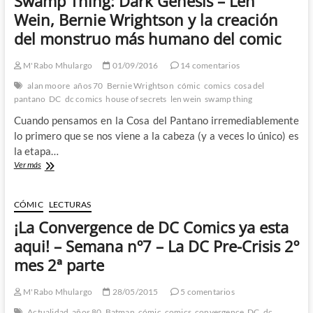
Swamp Thing: Dark Genesis – Len
mas
que
Wein, Bernie Wrightson y la creación
prometedor
del monstruo más humano del comic
para
una
serie
M'Rabo Mhulargo
01/09/2016
14 comentarios
de
alan moore
años 70
Bernie Wrightson
cómic
comics
cosa del
incierto
pantano
DC
dc comics
house of secrets
len wein
swamp thing
destino
Cuando pensamos en la Cosa del Pantano irremediablemente
lo primero que se nos viene a la cabeza (y a veces lo único) es
la etapa…
Swamp
Ver más
Thing:
Dark
Genesis
CÓMIC
LECTURAS
–
¡La Convergence de DC Comics ya esta
Len
Wein,
aqui! – Semana nº7 – La DC Pre-Crisis 2º
Bernie
mes 2ª parte
Wrightson
y
la
M'Rabo Mhulargo
28/05/2015
5 comentarios
creación
Actualidad
años 80
Batman
cómic
comics
convergence
DC
dc