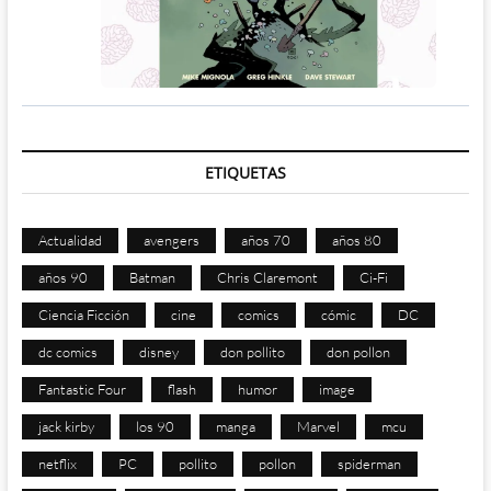
ETIQUETAS
Actualidad
avengers
años 70
años 80
años 90
Batman
Chris Claremont
Ci-Fi
Ciencia Ficción
cine
comics
cómic
DC
dc comics
disney
don pollito
don pollon
Fantastic Four
flash
humor
image
jack kirby
los 90
manga
Marvel
mcu
netflix
PC
pollito
pollon
spiderman