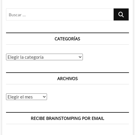
de
relleno
Buscar
para
recuperar
…
lo
mejor
de
CATEGORÍAS
la
vieja
DC
Categorías
ARCHIVOS
Archivos
RECIBE BRAINSTOMPING POR EMAIL