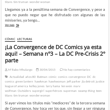
titans
tim truman
2º
wonder woman
mes
Llegamos ya a la penúltima semana de Convergence, y pese a
2ª
que no puedo negar que he disfrutado con algunas de las
parte
miniseries, ya tengo…
¡La
Ver más
Convergence
de
DC
CÓMIC
LECTURAS
Comics
¡La Convergence de DC Comics ya esta
ya
esta
aqui! – Semana nº3 – La DC Pre-Crisis 2º
aqui!
parte
–
Semana
nº7
M'Rabo Mhulargo
30/04/2015
No hay comentarios
–
Actualidad
años 80
Batman
cómic
comics
convergence
DC
dc
La
comics
green lantern
hawkman
hawkwoman
jeff parker
jla detroit
justice
DC
league of america
kelley jones
larry hama
len wein
marv
Pre-
wolfman
Outsiders
supergirl
superhéroes
superman
swamp thing
teen
Crisis
titans
tim truman
2º
wonder woman
mes
Si ayer vimos los títulos más “mediocres” de la tercera semana
1ª
de Convergence, hoy toca ver los que, sin llegar a ser ninguna
parte