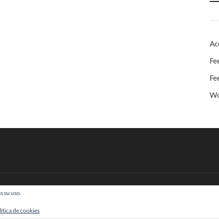
Ac
Fe
Fe
Wo
s su uso.
 Todos los derechos reservados
lítica de cookies