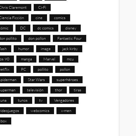
Chris Claremont
Ci-Fi
Ciencia Ficción
cine
comics
cómic
DC
dc comics
disney
don pollito
don pollon
Fantastic Four
flash
humor
image
jack kirby
los 90
manga
Marvel
mcu
netflix
PC
pollito
pollon
spiderman
Star Wars
superhéroes
superman
televisión
thor
tiras
tuna
tunos
tv
Vengadores
videojuegos
webcomics
x-men
xbox