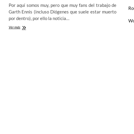
Por aquí somos muy, pero que muy fans del trabajo de
Ro
Garth Ennis (incluso Diógenes que suele estar muerto
por dentro), por ello la noticia…
Wo
The
Ver más
Boys
–
La
sátira
anti-
superheroica
de
Garth
Ennis
y
Darick
Robertson
cobra
vida
en
Amazon