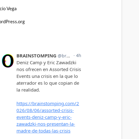
cío Vega
rdPress.org