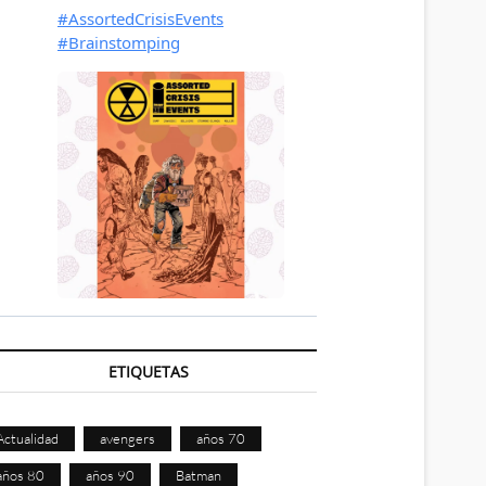
ETIQUETAS
Actualidad
avengers
años 70
años 80
años 90
Batman