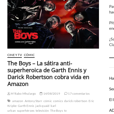
gamberra
Pa
y
con
ha
mayor
mala
Pi
leche
en
¿S
Cl
CINE Y TV
CÓMIC
The Boys – La sátira anti-
superheroica de Garth Ennis y
Darick Robertson cobra vida en
Ha
Amazon
Se
M'Rabo Mhulargo
14/08/2019
17 comentarios
El
amazon
Antony Starr
cómic
comics
darick robertson
Eric
Kripke
Garth Ennis
jack quaid
karl
AD
urban
superhéroes
televisión
The Boys
tv