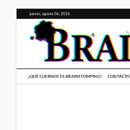
Saltar
jueves, agosto 06, 2026
al
contenido
¿QUÉ CUERNOS ES BRAINSTOMPING?
CONTACTO