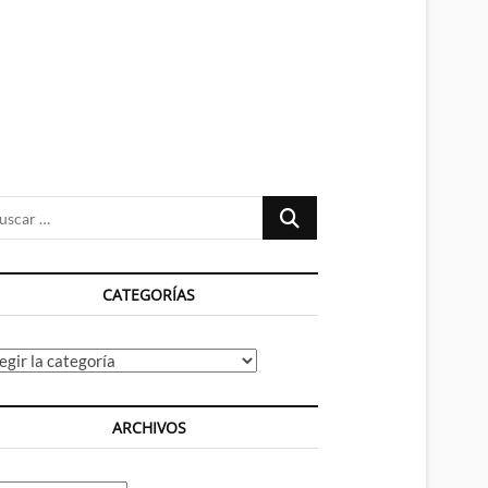
n
ú
Buscar
…
CATEGORÍAS
tegorías
ARCHIVOS