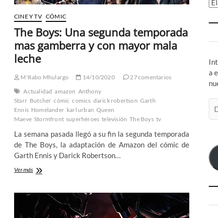
Ar
CINE Y TV
CÓMIC
The Boys: Una segunda temporada
mas gamberra y con mayor mala
leche
In
a 
M'Rabo Mhulargo
14/10/2020
27 comentarios
nu
Actualidad
amazon
Anthony
Starr
Butcher
cómic
comics
darick robertson
Garth
Di
Ennis
Homelander
karl urban
Queen
de
Maeve
Stormfront
superhéroes
televisión
The Boys
tv
co
La semana pasada llegó a su fin la segunda temporada
el
de The Boys, la adaptación de Amazon del cómic de
Garth Ennis y Darick Robertson…
The
Ver más
Boys:
Una
segunda
temporada
mas