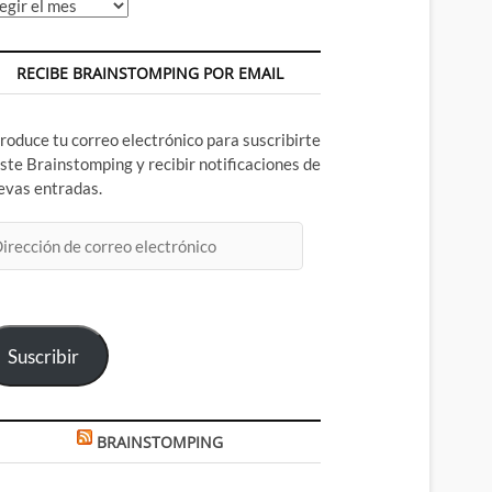
chivos
RECIBE BRAINSTOMPING POR EMAIL
troduce tu correo electrónico para suscribirte
este Brainstomping y recibir notificaciones de
evas entradas.
rección
rreo
ectrónico
Suscribir
BRAINSTOMPING