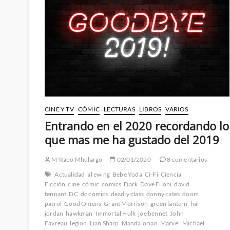
CINE Y TV
CÓMIC
LECTURAS
LIBROS
VARIOS
Entrando en el 2020 recordando lo
que mas me ha gustado del 2019
M'Rabo Mhulargo
02/01/2020
8 comentarios
Actualidad
al ewing
Bebe Yoda
Ci-Fi
Ciencia
Ficción
cine
cómic
comics
Dark
Dave Filoni
david
tennant
DC
dc comics
deadly class
donny cates
doom
patrol
Good Omens
Grant Morrison
green lantern
hal
jordan
hawkman
Immortal Hulk
joe bennet
John
Favreau
legion
Lian Sharp
Mandalorian
Marvel
Michael