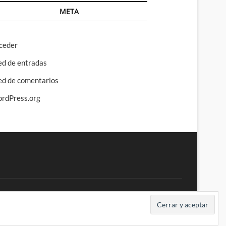
META
ceder
ed de entradas
ed de comentarios
rdPress.org