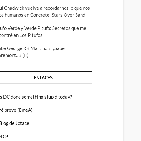
ul Chadwick vuelve a recordarnos lo que nos
ce humanos en Concrete: Stars Over Sand
tufo Verde y Verde Pitufo: Secretos que me
contré en Los Pitufos
abe George RR Martin…?: ¿Sabe
aremont…? (II)
ENLACES
s DC done something stupid today?
ré breve (EmeA)
 Blog de Jotace
LO!