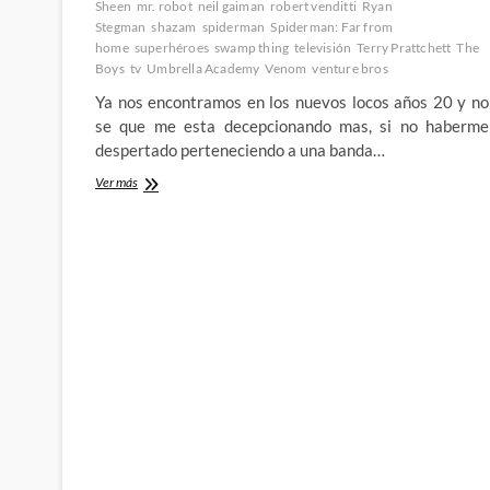
Sheen
mr. robot
neil gaiman
robert venditti
Ryan
Stegman
shazam
spiderman
Spiderman: Far from
home
superhéroes
swamp thing
televisión
Terry Prattchett
The
Boys
tv
Umbrella Academy
Venom
venture bros
Ya nos encontramos en los nuevos locos años 20 y no
se que me esta decepcionando mas, si no haberme
despertado perteneciendo a una banda…
Entrando
Ver más
en
el
2020
recordando
lo
que
mas
me
ha
gustado
del
2019