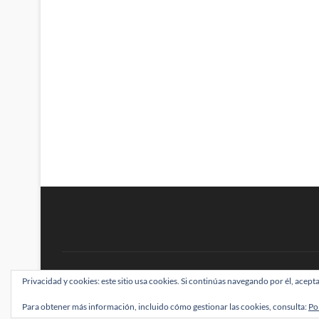
BRAINSTOMPING
Privacidad y cookies: este sitio usa cookies. Si continúas navegando por él, acepta
| Diseñado por:
Theme Freesia
|
WordPress
| ©
Para obtener más información, incluido cómo gestionar las cookies, consulta:
Po