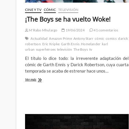
CINE Y TV
CÓMIC
TELEVISIÓN
¡The Boys se ha vuelto Woke!
M'Rabo Mhulargo
19/06/2024
41 comentarios
Actualidad
Amazon Prime
Antony Starr
cómic
comics
darick
robertson
Eric Kripke
Garth Ennis
Homelander
karl
urban
superhéroes
televisión
The Boys
tv
El título lo dice todo: la irreverente adaptación del
cómic de Garth Ennis y Darick Robertson, cuya cuarta
temporada se acaba de estrenar hace unos…
¡The
Ver más
Boys
se
ha
vuelto
Woke!