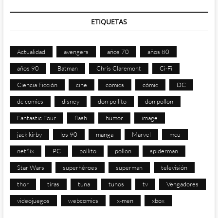
ETIQUETAS
Actualidad
avengers
años 70
años 80
años 90
Batman
Chris Claremont
Ci-Fi
Ciencia Ficción
cine
comics
cómic
DC
dc comics
disney
don pollito
don pollon
Fantastic Four
flash
humor
image
jack kirby
los 90
manga
Marvel
mcu
netflix
PC
pollito
pollon
spiderman
Star Wars
superhéroes
superman
televisión
thor
tiras
tuna
tunos
tv
Vengadores
videojuegos
webcomics
x-men
xbox