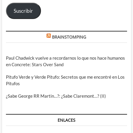
electrónico
Suscribir
BRAINSTOMPING
Paul Chadwick vuelve a recordarnos lo que nos hace humanos
en Concrete: Stars Over Sand
Pitufo Verde y Verde Pitufo: Secretos que me encontré en Los
Pitufos
¿Sabe George RR Martin…?: ¿Sabe Claremont…? (II)
ENLACES