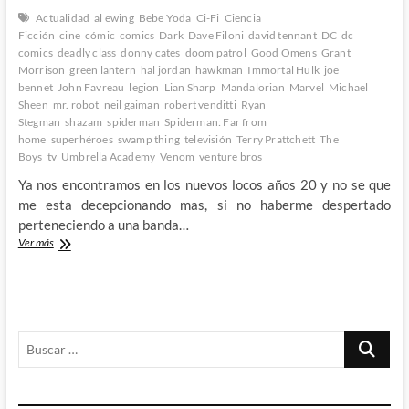
Actualidad
al ewing
Bebe Yoda
Ci-Fi
Ciencia
Ficción
cine
cómic
comics
Dark
Dave Filoni
david tennant
DC
dc
comics
deadly class
donny cates
doom patrol
Good Omens
Grant
Morrison
green lantern
hal jordan
hawkman
Immortal Hulk
joe
bennet
John Favreau
legion
Lian Sharp
Mandalorian
Marvel
Michael
Sheen
mr. robot
neil gaiman
robert venditti
Ryan
Stegman
shazam
spiderman
Spiderman: Far from
home
superhéroes
swamp thing
televisión
Terry Prattchett
The
Boys
tv
Umbrella Academy
Venom
venture bros
Ya nos encontramos en los nuevos locos años 20 y no se que
me esta decepcionando mas, si no haberme despertado
perteneciendo a una banda…
Entrando
Ver más
en
el
2020
recordando
lo
Buscar
que
mas
…
me
ha
gustado