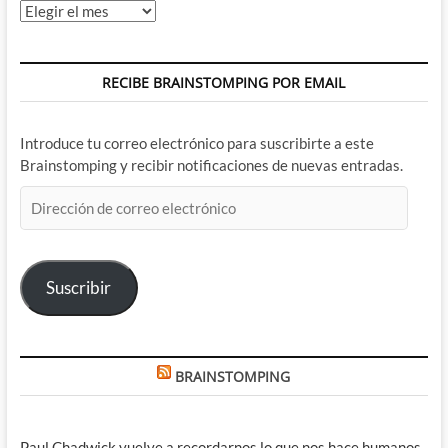
Archivos
RECIBE BRAINSTOMPING POR EMAIL
Introduce tu correo electrónico para suscribirte a este
Brainstomping y recibir notificaciones de nuevas entradas.
Dirección
de
correo
electrónico
Suscribir
BRAINSTOMPING
Paul Chadwick vuelve a recordarnos lo que nos hace humanos