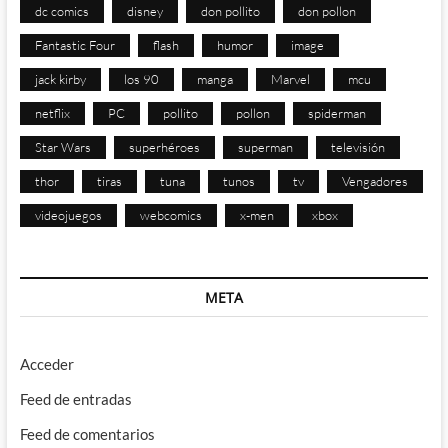
dc comics
disney
don pollito
don pollon
Fantastic Four
flash
humor
image
jack kirby
los 90
manga
Marvel
mcu
netflix
PC
pollito
pollon
spiderman
Star Wars
superhéroes
superman
televisión
thor
tiras
tuna
tunos
tv
Vengadores
videojuegos
webcomics
x-men
xbox
META
Acceder
Feed de entradas
Feed de comentarios