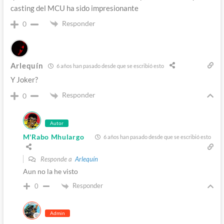
casting del MCU ha sido impresionante
Responder
0
Arlequín
6 años han pasado desde que se escribió esto
Y Joker?
Responder
0
Autor
M'Rabo Mhulargo
6 años han pasado desde que se escribió esto
Responde a
Arlequín
Aun no la he visto
Responder
0
Admin