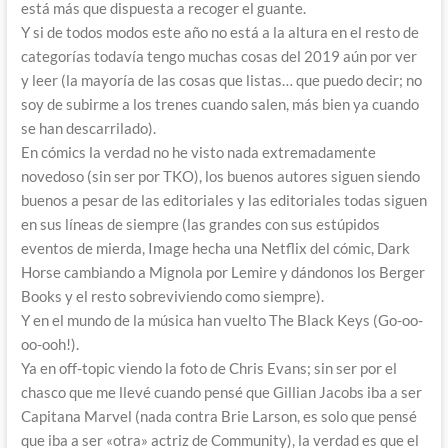
está más que dispuesta a recoger el guante.
Y si de todos modos este año no está a la altura en el resto de
categorías todavía tengo muchas cosas del 2019 aún por ver
y leer (la mayoría de las cosas que listas… que puedo decir; no
soy de subirme a los trenes cuando salen, más bien ya cuando
se han descarrilado).
En cómics la verdad no he visto nada extremadamente
novedoso (sin ser por TKO), los buenos autores siguen siendo
buenos a pesar de las editoriales y las editoriales todas siguen
en sus líneas de siempre (las grandes con sus estúpidos
eventos de mierda, Image hecha una Netflix del cómic, Dark
Horse cambiando a Mignola por Lemire y dándonos los Berger
Books y el resto sobreviviendo como siempre).
Y en el mundo de la música han vuelto The Black Keys (Go-oo-
oo-ooh!).
Ya en off-topic viendo la foto de Chris Evans; sin ser por el
chasco que me llevé cuando pensé que Gillian Jacobs iba a ser
Capitana Marvel (nada contra Brie Larson, es solo que pensé
que iba a ser «otra» actriz de Community), la verdad es que el