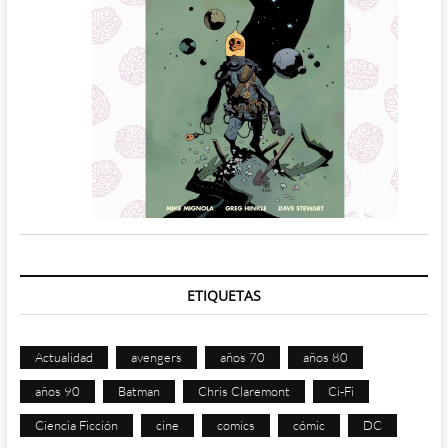
ETIQUETAS
Actualidad
avengers
años 70
años 80
años 90
Batman
Chris Claremont
Ci-Fi
Ciencia Ficción
cine
comics
cómic
DC