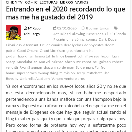
CINE Y TV
CÓMIC
LECTURAS
LIBROS
VARIOS
Entrando en el 2020 recordando lo que
mas me ha gustado del 2019
M'Rabo
02/01/2020
8 comentarios
Mhulargo
Actualidad
al ewing
Bebe Yoda
Ci-Fi
Ciencia
Ficción
cine
cómic
comics
Dark
Dave
Filoni
david tennant
DC
dc comics
deadly class
donny cates
doom
patrol
Good Omens
Grant Morrison
green lantern
hal
jordan
hawkman
Immortal Hulk
joe bennet
John Favreau
legion
Lian
Sharp
Mandalorian
Marvel
Michael Sheen
mr. robot
neil gaiman
robert
venditti
Ryan Stegman
shazam
spiderman
Spiderman: Far from
home
superhéroes
swamp thing
televisión
Terry Prattchett
The
Boys
tv
Umbrella Academy
Venom
venture bros
Ya nos encontramos en los nuevos locos años 20 y no se que
me esta decepcionando mas, si no haberme despertado
perteneciendo a una banda mafiosa con una thompson bajo la
cama y dispuesto a traficar con alcohol o el despertarme con el
mensaje de Diógenes de que hay que seguir actualizando el
blog (a saber para que) y que tenia que preparar algo para hoy.
Pero como forma de protesta hoy voy a esforzarme poco
(tampoco prometo que en el futuro vaya a esforzarme mucho)