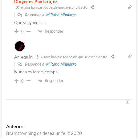
Diógenes Pantarújez
6 años han pasado desde que se escribió esto
Responde a
M'Rabo Mhulargo
Que vergüenza…
Responder
0
Arlequín
6 años han pasado desde que se escribió esto
Responde a
M'Rabo Mhulargo
Nunca es tarde, compa.
Responder
0
Navegación
Entrada
Anterior
anterior:
Brainstomping os desea un feliz 2020
de