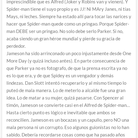
imprescindible que es Alfred (Joker y Robins van y vienen). Y
Spider-man tiene el suyo propio y es JJ! Ni MAry Janes, ni tías
Mays, ni leches. Siempre ha estado allí para tocar las narices y
hacer que Spider-man quede como un pringao. Porque Spider-
man DEBE ser un pringao. No solo debe serlo Parker. Si no,
acaba siendo un gran héroe mundial y pierde su gracia de
perdedor.
Jameson ha sido arrinconado un poco injustamente desde One
More Day (y quizá incluso antes). En parte consecuencia de
que Parker ya no es fotografo, de que la prensa escrita ya no
es lo que era, y de que Spidey es un vengador y demás
lindezas. Dan Slott intentó recuperarlo y al mismo tiempo lo
puteó de mala manera. Lo de meterlo a alcalde fue una gran
idea. Lo de matar a su mujer, quizá pasarse. Con Spencer al
timón, Jameson se convierte casi en el Alfred de Spider-man…
Hasta cierto punto es lógico e inevitable que ambos se
reconcilien. Jameson es un bocazas y un capullo, pero NO una
mala persona ni un corrupto. Eso algunos guionistas no lo han
sabido. Debería recordarse cosas como que ha pasado años