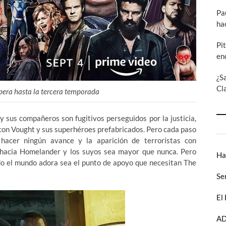
Pa
ha
Pi
en
¿S
Cl
spera hasta la tercera temporada
y sus compañeros son fugitivos perseguidos por la justicia,
 con Vought y sus superhéroes prefabricados. Pero cada paso
hacer ningún avance y la aparición de terroristas con
 hacia Homelander y los suyos sea mayor que nunca. Pero
Ha
odo el mundo adora sea el punto de apoyo que necesitan The
Se
El
AD