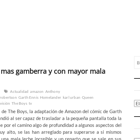
 mas gamberra y con mayor mala
Actualidad
amazon
Anthony
 robertson
Garth Ennis
Homelander
karl urban
Queen
Ca
evisión
The Boys
tv
a de The Boys, la adaptación de Amazon del cómic de Garth
dió al ser capaz de trasladar a la pequeña pantalla toda la
le por el camino algo de profundidad a algunos aspectos del
muy alto, se las han arreglado para superarse a si mismos
n una mala leche increíble y un reparto que se sale en sus