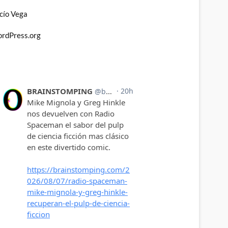
cío Vega
rdPress.org