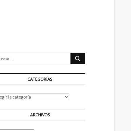
n
ú
Buscar
…
CATEGORÍAS
tegorías
ARCHIVOS