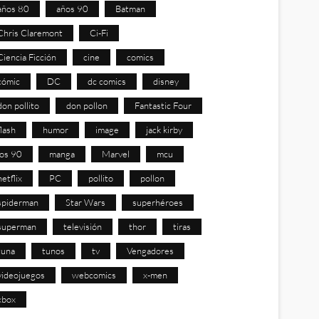
años 80
años 90
Batman
Chris Claremont
Ci-Fi
Ciencia Ficción
cine
comics
cómic
DC
dc comics
disney
don pollito
don pollon
Fantastic Four
flash
humor
image
jack kirby
los 90
manga
Marvel
mcu
netflix
PC
pollito
pollon
spiderman
Star Wars
superhéroes
superman
televisión
thor
tiras
tuna
tunos
tv
Vengadores
videojuegos
webcomics
x-men
xbox