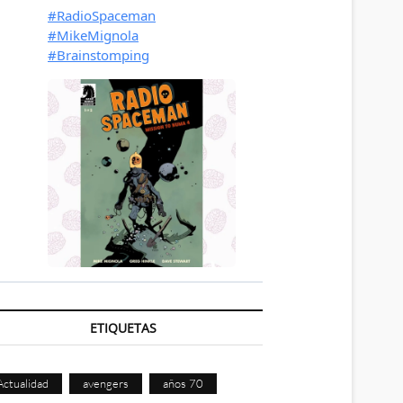
ETIQUETAS
Actualidad
avengers
años 70