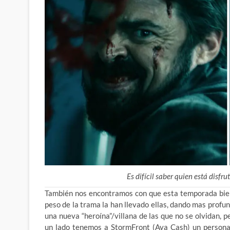
Es difícil saber quien está disf
También nos encontramos con que esta temporada bien
peso de la trama la han llevado ellas, dando mas profu
una nueva “heroína”/villana de las que no se olvidan, 
un lado tenemos a StormFront (Aya Cash) un persona