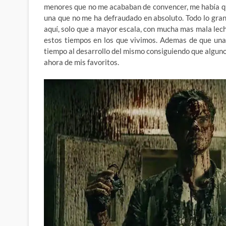
menores que no me acababan de convencer, me había q
una que no me ha defraudado en absoluto. Todo lo gran
aquí, solo que a mayor escala, con mucha mas mala lech
estos tiempos en los que vivimos. Ademas de que una
tiempo al desarrollo del mismo consiguiendo que algun
ahora de mis favoritos.