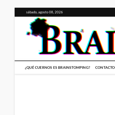
Saltar
sábado, agosto 08, 2026
al
contenido
¿QUÉ CUERNOS ES BRAINSTOMPING?
CONTACTO