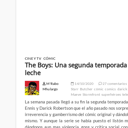
CINE Y TV
CÓMIC
The Boys: Una segunda temporada
leche
M'Rabo
14/10/2020
27 comentarios
Mhulargo
Starr
Butcher
cómic
comics
darick
Maeve
Stormfront
superhéroes
tel
La semana pasada llegó a su fin la segunda temporad
Ennis y Darick Robertson que el año pasado nos sorpren
irreverencia y gamberrismo del cómic original y dándo
mismo. Y aunque la serie se había puesto el listón 
dándonos aun mas violencia, gore y critica social co