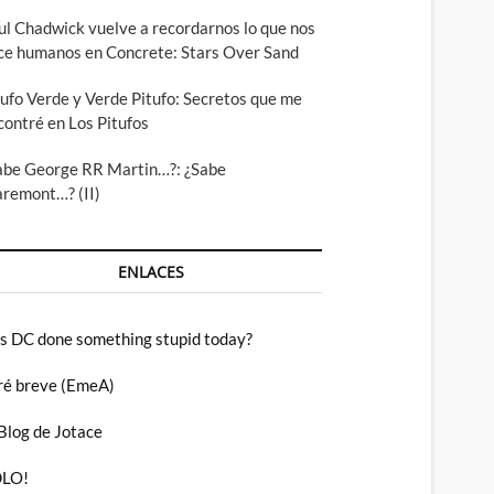
ul Chadwick vuelve a recordarnos lo que nos
ce humanos en Concrete: Stars Over Sand
tufo Verde y Verde Pitufo: Secretos que me
contré en Los Pitufos
abe George RR Martin…?: ¿Sabe
aremont…? (II)
ENLACES
s DC done something stupid today?
ré breve (EmeA)
 Blog de Jotace
LO!