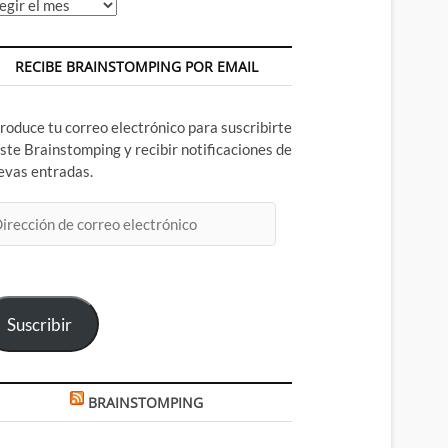
chivos
RECIBE BRAINSTOMPING POR EMAIL
troduce tu correo electrónico para suscribirte
este Brainstomping y recibir notificaciones de
evas entradas.
rección
rreo
ectrónico
Suscribir
BRAINSTOMPING