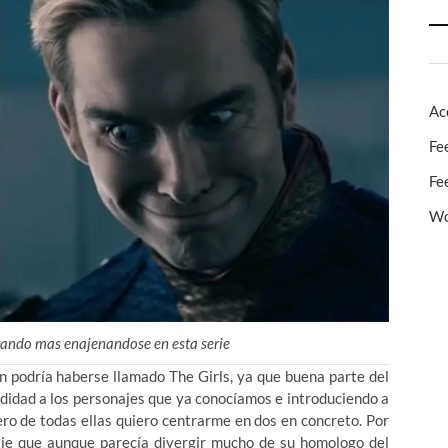
Ac
Fe
Fe
Wo
rutando mas enajenandose en esta serie
 podría haberse llamado The Girls, ya que buena parte del
ndidad a los personajes que ya conocíamos e introduciendo a
pero de todas ellas quiero centrarme en dos en concreto. Por
je que aunque parecía divergir mucho de su homologo del