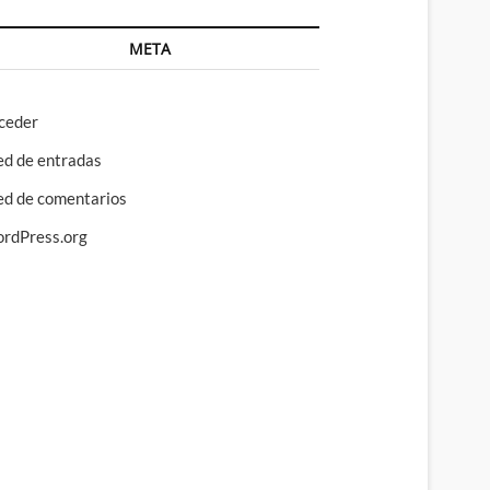
META
ceder
ed de entradas
ed de comentarios
rdPress.org