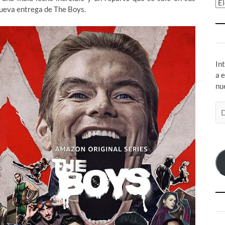
Ar
nueva entrega de The Boys.
In
a 
nu
Di
de
co
el