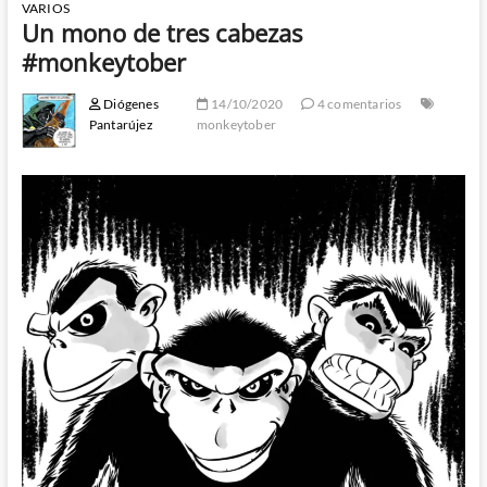
VARIOS
Un mono de tres cabezas
#monkeytober
Diógenes
14/10/2020
4 comentarios
Pantarújez
monkeytober