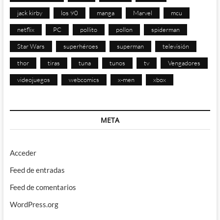
jack kirby
los 90
manga
Marvel
mcu
netflix
PC
pollito
pollon
spiderman
Star Wars
superhéroes
superman
televisión
thor
tiras
tuna
tunos
tv
Vengadores
videojuegos
webcomics
x-men
xbox
META
Acceder
Feed de entradas
Feed de comentarios
WordPress.org