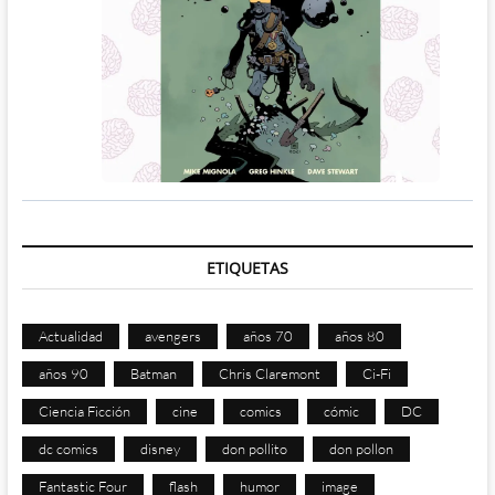
ETIQUETAS
Actualidad
avengers
años 70
años 80
años 90
Batman
Chris Claremont
Ci-Fi
Ciencia Ficción
cine
comics
cómic
DC
dc comics
disney
don pollito
don pollon
Fantastic Four
flash
humor
image