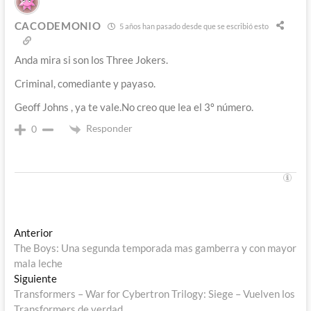
CACODEMONIO
5 años han pasado desde que se escribió esto
Anda mira si son los
Three Jokers.
Criminal, comediante y payaso.
Geoff Johns , ya te vale.No creo que lea el 3º número.
Responder
0
Navegación
Entrada
Anterior
anterior:
The Boys: Una segunda temporada mas gamberra y con mayor
de
mala leche
entradas
Entrada
Siguiente
siguiente:
Transformers – War for Cybertron Trilogy: Siege – Vuelven los
Transformers de verdad