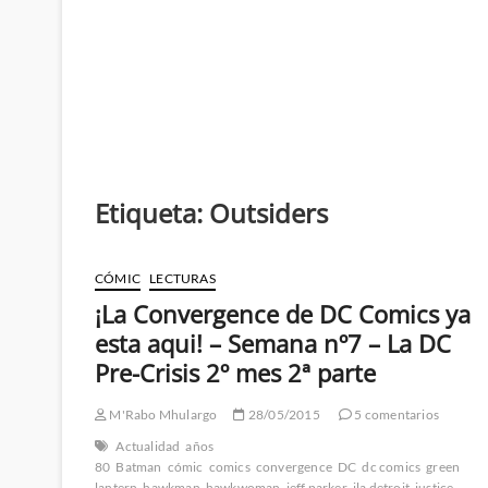
Etiqueta:
Outsiders
CÓMIC
LECTURAS
¡La Convergence de DC Comics ya
esta aqui! – Semana nº7 – La DC
Pre-Crisis 2º mes 2ª parte
M'Rabo Mhulargo
28/05/2015
5 comentarios
Actualidad
años
80
Batman
cómic
comics
convergence
DC
dc comics
green
lantern
hawkman
hawkwoman
jeff parker
jla detroit
justice