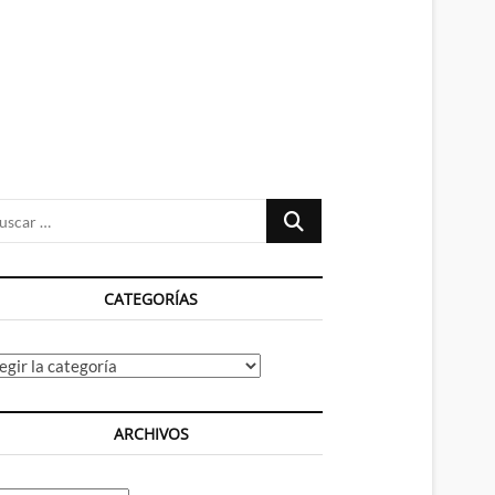
n
ú
Buscar
…
CATEGORÍAS
tegorías
ARCHIVOS