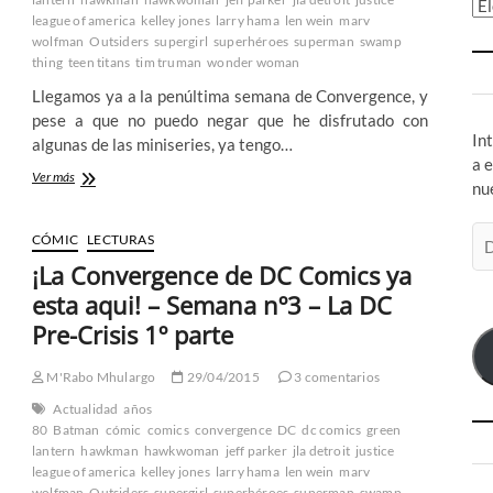
Ar
league of america
kelley jones
larry hama
len wein
marv
wolfman
Outsiders
supergirl
superhéroes
superman
swamp
thing
teen titans
tim truman
wonder woman
Llegamos ya a la penúltima semana de Convergence, y
pese a que no puedo negar que he disfrutado con
In
algunas de las miniseries, ya tengo…
a 
¡La
Ver más
nu
Convergence
de
Di
DC
CÓMIC
LECTURAS
Comics
de
¡La Convergence de DC Comics ya
ya
co
esta
esta aqui! – Semana nº3 – La DC
el
aqui!
Pre-Crisis 1º parte
–
Semana
nº7
M'Rabo Mhulargo
29/04/2015
3 comentarios
–
Actualidad
años
La
80
Batman
cómic
comics
convergence
DC
dc comics
green
DC
lantern
hawkman
hawkwoman
jeff parker
jla detroit
justice
Pre-
league of america
kelley jones
larry hama
len wein
marv
Crisis
wolfman
2º
Outsiders
supergirl
superhéroes
superman
swamp