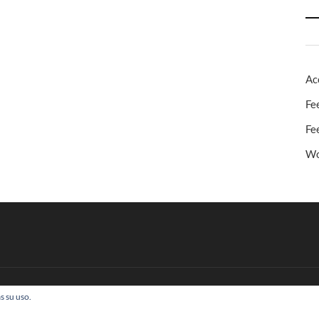
Ac
Fe
Fe
Wo
s su uso.
 Todos los derechos reservados