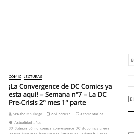
CÓMIC
LECTURAS
¡La Convergence de DC Comics ya
esta aqui! – Semana nº7 – La DC
Ca
Pre-Crisis 2º mes 1ª parte
M'Rabo Mhulargo
27/05/2015
3 comentarios
Actualidad
años
80
Batman
cómic
comics
convergence
DC
dc comics
green
lantern
hawkman
hawkwoman
jeff parker
jla detroit
justice