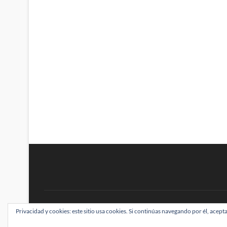
BRAINSTOMPING
Privacidad y cookies: este sitio usa cookies. Si continúas navegando por él, acepta
| Diseñado por:
Theme Freesia
|
WordPress
| ©