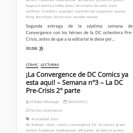
league of america
kelley jones
larry hama
len wein
marv
wolfman
Outsiders
supergirl
superhéroes
superman
swamp
thing
teen titans
tim truman
wonder woman
Segunda entrega de la séptima semana de
Convergence con los héroes de la DC ochentera Pre-
Crisis, antes de que a la editorial le diese por…
¡La
Ver más
Convergence
de
DC
CÓMIC
LECTURAS
Comics
¡La Convergence de DC Comics ya
ya
esta
esta aqui! – Semana nº3 – La DC
aqui!
Pre-Crisis 2º parte
–
Semana
nº7
M'Rabo Mhulargo
30/04/2015
–
No hay comentarios
La
DC
Actualidad
años
Pre-
80
Batman
cómic
comics
convergence
DC
dc comics
green
Crisis
lantern
hawkman
hawkwoman
jeff parker
jla detroit
justice
2º