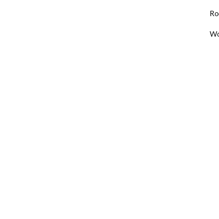
Ro
Wo