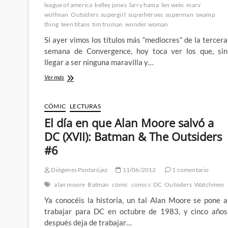
league of america
kelley jones
larry hama
len wein
marv
mes
wolfman
Outsiders
supergirl
superhéroes
superman
swamp
2ª
thing
teen titans
tim truman
wonder woman
parte
Si ayer vimos los títulos más “mediocres” de la tercera
semana de Convergence, hoy toca ver los que, sin
llegar a ser ninguna maravilla y…
¡La
Ver más
Convergence
de
DC
CÓMIC
LECTURAS
Comics
El día en que Alan Moore salvó a
ya
esta
DC (XVII): Batman & The Outsiders
aqui!
#6
–
Semana
nº3
Diógenes Pantarújez
11/06/2012
1 comentario
–
alan moore
Batman
cómic
comics
DC
Outsiders
Watchmen
La
DC
Ya conocéis la historia, un tal Alan Moore se pone a
Pre-
trabajar para DC en octubre de 1983, y cinco años
Crisis
después deja de trabajar…
2º