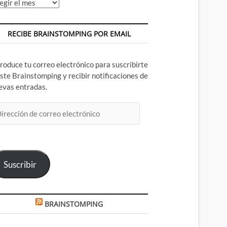
chivos
RECIBE BRAINSTOMPING POR EMAIL
troduce tu correo electrónico para suscribirte
este Brainstomping y recibir notificaciones de
evas entradas.
rección
rreo
ectrónico
Suscribir
BRAINSTOMPING