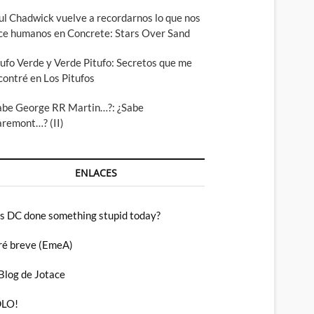
ul Chadwick vuelve a recordarnos lo que nos
ce humanos en Concrete: Stars Over Sand
tufo Verde y Verde Pitufo: Secretos que me
contré en Los Pitufos
abe George RR Martin…?: ¿Sabe
aremont…? (II)
ENLACES
s DC done something stupid today?
ré breve (EmeA)
 Blog de Jotace
LO!