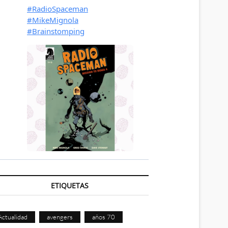
ETIQUETAS
Actualidad
avengers
años 70