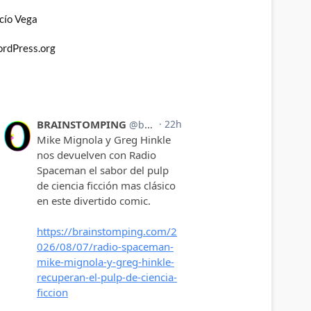
cío Vega
rdPress.org