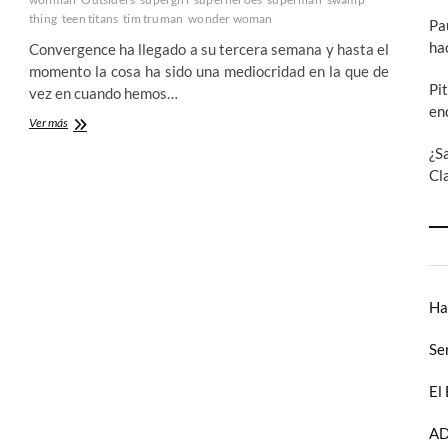
mes
thing
teen titans
tim truman
wonder woman
Pa
1ª
ha
Convergence ha llegado a su tercera semana y hasta el
parte
momento la cosa ha sido una mediocridad en la que de
Pi
vez en cuando hemos…
en
¡La
Ver más
Convergence
¿S
de
Cl
DC
Comics
ya
esta
aqui!
–
Semana
nº3
Ha
–
La
Se
DC
Pre-
El
Crisis
1º
parte
AD