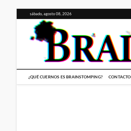
Saltar
sábado, agosto 08, 2026
al
contenido
¿QUÉ CUERNOS ES BRAINSTOMPING?
CONTACTO