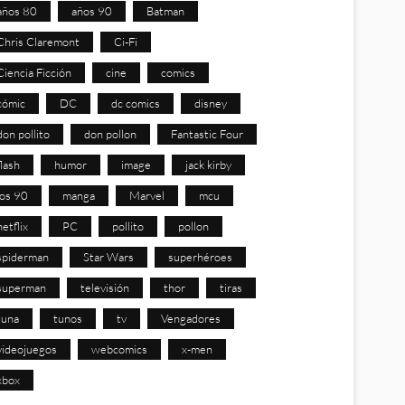
años 80
años 90
Batman
Chris Claremont
Ci-Fi
Ciencia Ficción
cine
comics
cómic
DC
dc comics
disney
don pollito
don pollon
Fantastic Four
flash
humor
image
jack kirby
los 90
manga
Marvel
mcu
netflix
PC
pollito
pollon
spiderman
Star Wars
superhéroes
superman
televisión
thor
tiras
tuna
tunos
tv
Vengadores
videojuegos
webcomics
x-men
xbox