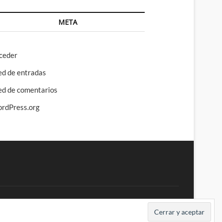
META
ceder
ed de entradas
ed de comentarios
rdPress.org