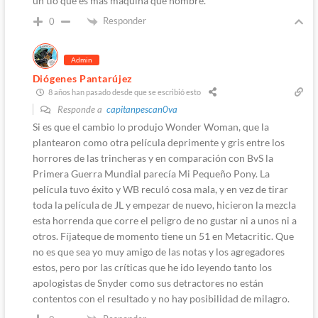
un tío que es más máquina que hombre.
Responder
0
Admin
Diógenes Pantarújez
8 años han pasado desde que se escribió esto
Responde a
capitanpescan0va
Si es que el cambio lo produjo Wonder Woman, que la
plantearon como otra película deprimente y gris entre los
horrores de las trincheras y en comparación con BvS la
Primera Guerra Mundial parecía Mi Pequeño Pony. La
película tuvo éxito y WB reculó cosa mala, y en vez de tirar
toda la película de JL y empezar de nuevo, hicieron la mezcla
esta horrenda que corre el peligro de no gustar ni a unos ni a
otros. Fíjateque de momento tiene un 51 en Metacritic. Que
no es que sea yo muy amigo de las notas y los agregadores
estos, pero por las críticas que he ido leyendo tanto los
apologistas de Snyder como sus detractores no están
contentos con el resultado y no hay posibilidad de milagro.