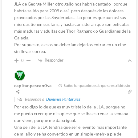
JLA de George Miller otro gallo nos habría cantado -porque
habría salido para 2009 o así- pero después de las dolores
provocados por las Snyderadas… Lo peor es que aun así sus
mierdas tienen sus fans, y hasta consideran que son películas
más maduras y adultas que Thor Ragnarok o Guardianes de la
Galaxia.
Por supuesto, a esos no deberían dejarlos entrar en un cine
sin llevar correa.
Responder
0
capitanpescan0va
8 años han pasado desde que se escribió esto
Responde a
Diógenes Pantarújez
Por eso digo lo de que es muy triste lo de la JLA, porque no
me puedo creer que ni supiese que se iba estrenar la semana
que viene, porque me daba igual.
Una peli de la JLA tendría que ser el evento más importante
de mi año y se ha convertido en un simple «meh» a pie de