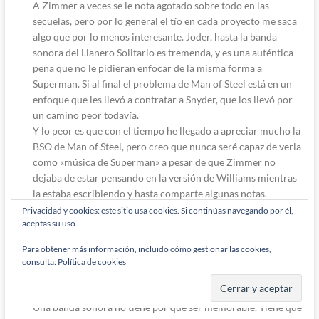
A Zimmer a veces se le nota agotado sobre todo en las
secuelas, pero por lo general el tío en cada proyecto me saca
algo que por lo menos interesante. Joder, hasta la banda
sonora del Llanero Solitario es tremenda, y es una auténtica
pena que no le pidieran enfocar de la misma forma a
Superman. Si al final el problema de Man of Steel está en un
enfoque que les llevó a contratar a Snyder, que los llevó por
un camino peor todavía.
Y lo peor es que con el tiempo he llegado a apreciar mucho la
BSO de Man of Steel, pero creo que nunca seré capaz de verla
como «música de Superman» a pesar de que Zimmer no
dejaba de estar pensando en la versión de Williams mientras
la estaba escribiendo y hasta comparte algunas notas.
Privacidad y cookies: este sitio usa cookies. Si continúas navegando por él,
Responder
0
aceptas su uso.
Para obtener más información, incluido cómo gestionar las cookies,
consulta:
Política de cookies
Álex
8 años han pasado desde que se escribió esto
Responde a
Save
Una banda sonora no tiene por qué ser memorable. Tiene que