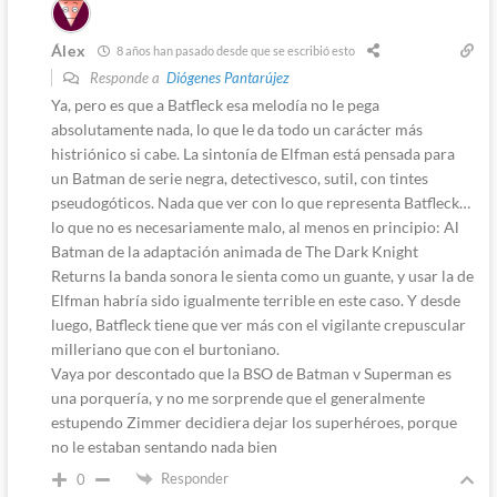
Álex
8 años han pasado desde que se escribió esto
Responde a
Diógenes Pantarújez
Ya, pero es que a Batfleck esa melodía no le pega
absolutamente nada, lo que le da todo un carácter más
histriónico si cabe. La sintonía de Elfman está pensada para
un Batman de serie negra, detectivesco, sutil, con tintes
pseudogóticos. Nada que ver con lo que representa Batfleck…
lo que no es necesariamente malo, al menos en principio: Al
Batman de la adaptación animada de The Dark Knight
Returns la banda sonora le sienta como un guante, y usar la de
Elfman habría sido igualmente terrible en este caso. Y desde
luego, Batfleck tiene que ver más con el vigilante crepuscular
milleriano que con el burtoniano.
Vaya por descontado que la BSO de Batman v Superman es
una porquería, y no me sorprende que el generalmente
estupendo Zimmer decidiera dejar los superhéroes, porque
no le estaban sentando nada bien
Responder
0