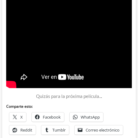
Quizás para la próxima película..
.
Comparte esto:
X
Facebook
WhatsApp
Reddit
Tumblr
Correo electrónico