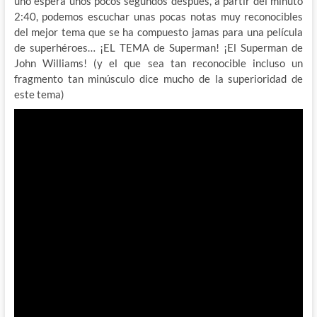
uno espera unos pocos segundos después, a partir del minuto
2:40, podemos escuchar unas pocas notas muy reconocibles
del mejor tema que se ha compuesto jamas para una película
de superhéroes… ¡EL TEMA de Superman! ¡El Superman de
John Williams! (y el que sea tan reconocible incluso un
fragmento tan minúsculo dice mucho de la superioridad de
este tema)