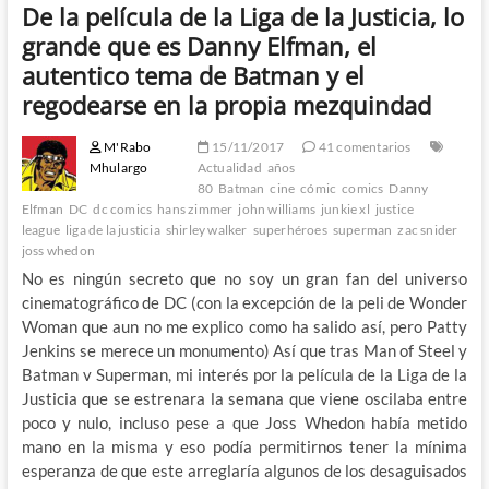
De la película de la Liga de la Justicia, lo
grande que es Danny Elfman, el
autentico tema de Batman y el
regodearse en la propia mezquindad
M'Rabo
15/11/2017
41 comentarios
Mhulargo
Actualidad
años
80
Batman
cine
cómic
comics
Danny
Elfman
DC
dc comics
hans zimmer
john williams
junkie xl
justice
league
liga de la justicia
shirley walker
superhéroes
superman
zac snider
joss whedon
No es ningún secreto que no soy un gran fan del universo
cinematográfico de DC (con la excepción de la peli de Wonder
Woman que aun no me explico como ha salido así, pero Patty
Jenkins se merece un monumento) Así que tras Man of Steel y
Batman v Superman, mi interés por la película de la Liga de la
Justicia que se estrenara la semana que viene oscilaba entre
poco y nulo, incluso pese a que Joss Whedon había metido
mano en la misma y eso podía permitirnos tener la mínima
esperanza de que este arreglaría algunos de los desaguisados