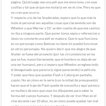
página. Quizá luego sea una peli que me emocione, con esas
cosillas y tal que sé que me molaría ver en el cine. Pero es que
no creo que ocurra.
Y respecto a lo de las Snyderadas, espero que lo que más le
mole al personal sen aquellas cosas que claramente son de
Whedon y que Warner y DC se den cuenta de que ese camino
no iba a ninguna parte. Que poner tonos sepia y referencias a
Jesús no convierte una peli en madura. Que lo que funciona
en un personaje como Batman no tiene (ni puede) funcionar
en otros personajes. No quiero decir que me alegre de que
Snyder se fuese del proyecto (por las circunstancias en las
que se fue, mayoritariamente, que el hombre no deja de ser
una ser humano), pero sí espero que Whedon arreglase todo
el desaguisado que parecía (y sigue pareciendo) la película.
Y joder que feos que quedan Flash y Cyborg en pantalla,
copón. No sé cómo en la serie (con la mitad de presupuesto)
hacen que el traje de Flash quede de maravilla y aquí parezca
un muñeco de esos que usan los dibujantes para saber la
forma del cuerpo humano. Y después de ver Iron Man en el
cine durante casi 10 años, no sé cómo puede quedar tan mal