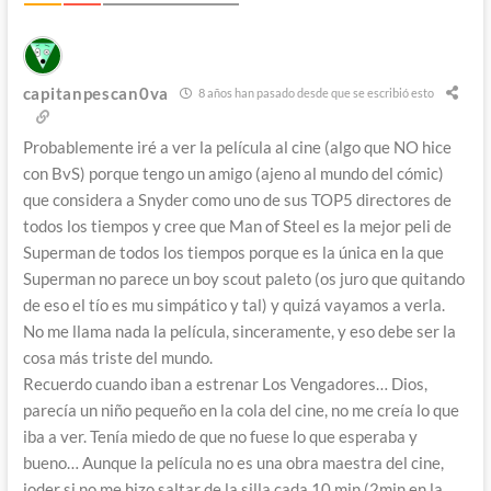
capitanpescan0va
8 años han pasado desde que se escribió esto
Probablemente iré a ver la película al cine (algo que NO hice
con BvS) porque tengo un amigo (ajeno al mundo del cómic)
que considera a Snyder como uno de sus TOP5 directores de
todos los tiempos y cree que Man of Steel es la mejor peli de
Superman de todos los tiempos porque es la única en la que
Superman no parece un boy scout paleto (os juro que quitando
de eso el tío es mu simpático y tal) y quizá vayamos a verla.
No me llama nada la película, sinceramente, y eso debe ser la
cosa más triste del mundo.
Recuerdo cuando iban a estrenar Los Vengadores… Dios,
parecía un niño pequeño en la cola del cine, no me creía lo que
iba a ver. Tenía miedo de que no fuese lo que esperaba y
bueno… Aunque la película no es una obra maestra del cine,
joder si no me hizo saltar de la silla cada 10 min (2min en la