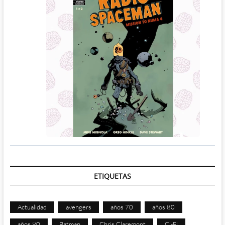
ETIQUETAS
Actualidad
avengers
años 70
años 80
años 90
Batman
Chris Claremont
Ci-Fi