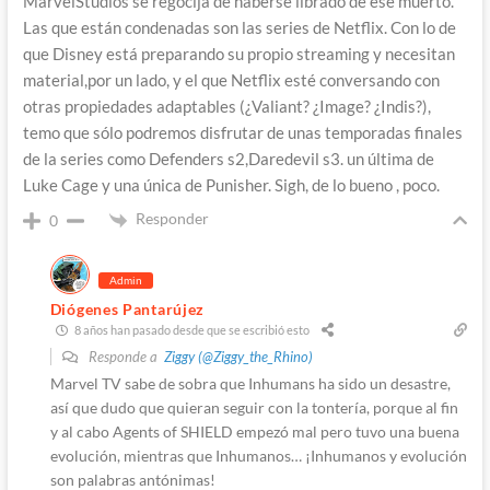
MarvelStudios se regocija de haberse librado de ese muerto.
Las que están condenadas son las series de Netflix. Con lo de
que Disney está preparando su propio streaming y necesitan
material,por un lado, y el que Netflix esté conversando con
otras propiedades adaptables (¿Valiant? ¿Image? ¿Indis?),
temo que sólo podremos disfrutar de unas temporadas finales
de la series como Defenders s2,Daredevil s3. un última de
Luke Cage y una única de Punisher. Sigh, de lo bueno , poco.
Responder
0
Admin
Diógenes Pantarújez
8 años han pasado desde que se escribió esto
Responde a
Ziggy (@Ziggy_the_Rhino)
Marvel TV sabe de sobra que Inhumans ha sido un desastre,
así que dudo que quieran seguir con la tontería, porque al fin
y al cabo Agents of SHIELD empezó mal pero tuvo una buena
evolución, mientras que Inhumanos… ¡Inhumanos y evolución
son palabras antónimas!