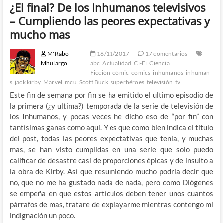
¿El final? De los Inhumanos televisivos
– Cumpliendo las peores expectativas y
mucho mas
M'Rabo
16/11/2017
17 comentarios
Mhulargo
abc
Actualidad
Ci-Fi
Ciencia
Ficción
cómic
comics
inhumanos
inhuman
s
jack kirby
Marvel
mcu
Scott Buck
superhéroes
televisión
tv
Este fin de semana por fin se ha emitido el ultimo episodio de
la primera (¿y ultima?) temporada de la serie de televisión de
los Inhumanos, y pocas veces he dicho eso de “por fin” con
tantísimas ganas como aquí. Y es que como bien indica el titulo
del post, todas las peores expectativas que tenia, y muchas
mas, se han visto cumplidas en una serie que solo puedo
calificar de desastre casi de proporciones épicas y de insulto a
la obra de Kirby. Así que resumiendo mucho podría decir que
no, que no me ha gustado nada de nada, pero como Diógenes
se empeña en que estos artículos deben tener unos cuantos
párrafos de mas, tratare de explayarme mientras contengo mi
indignación un poco.