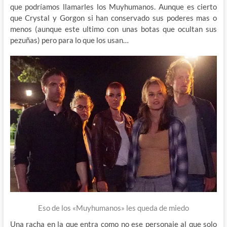
que podríamos llamarles los Muyhumanos. Aunque es cierto
que Crystal y Gorgon si han conservado sus poderes mas o
menos (aunque este ultimo con unas botas que ocultan sus
pezuñas) pero para lo que los usan…
Eso de los «Muyhumanos» les queda de miedo
Una racha en la que entra como no ese personaje al que solo