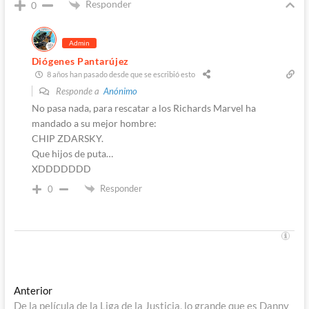
Responder
0
Admin
Diógenes Pantarújez
8 años han pasado desde que se escribió esto
Responde a
Anónimo
No pasa nada, para rescatar a los Richards Marvel ha
mandado a su mejor hombre:
CHIP ZDARSKY.
Que hijos de puta…
XDDDDDDD
Responder
0
Navegación
Entrada
Anterior
anterior:
De la película de la Liga de la Justicia, lo grande que es Danny