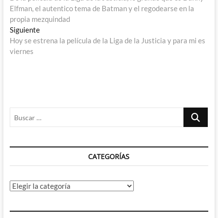
de
Elfman, el autentico tema de Batman y el regodearse en la
entradas
propia mezquindad
Entrada
Siguiente
siguiente:
Hoy se estrena la película de la Liga de la Justicia y para mi es
viernes
Buscar
…
CATEGORÍAS
Categorías