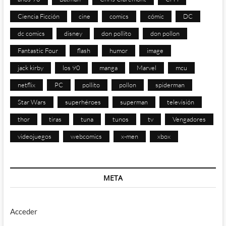
Ciencia Ficción
cine
comics
cómic
DC
dc comics
disney
don pollito
don pollon
Fantastic Four
flash
humor
image
jack kirby
los 90
manga
Marvel
mcu
netflix
PC
pollito
pollon
spiderman
Star Wars
superhéroes
superman
televisión
thor
tiras
tuna
tunos
tv
Vengadores
videojuegos
webcomics
x-men
xbox
META
Acceder