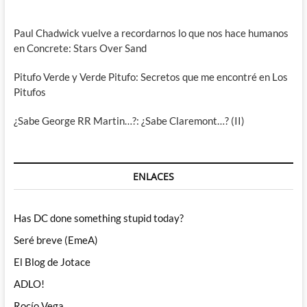
Paul Chadwick vuelve a recordarnos lo que nos hace humanos
en Concrete: Stars Over Sand
Pitufo Verde y Verde Pitufo: Secretos que me encontré en Los
Pitufos
¿Sabe George RR Martin…?: ¿Sabe Claremont…? (II)
ENLACES
Has DC done something stupid today?
Seré breve (EmeA)
El Blog de Jotace
ADLO!
Rocío Vega