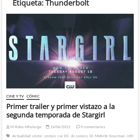
Etiqueta:
Thunderbolt
CINE Y TV
CÓMIC
Primer trailer y primer vistazo a la
segunda temporada de Stargirl
M'Rabo Mhulargo
16/06/2021
9 comentarios
Actualidad
cómic
comics
cw
DC
dc comics
Dr Midnite
hourman
infinity