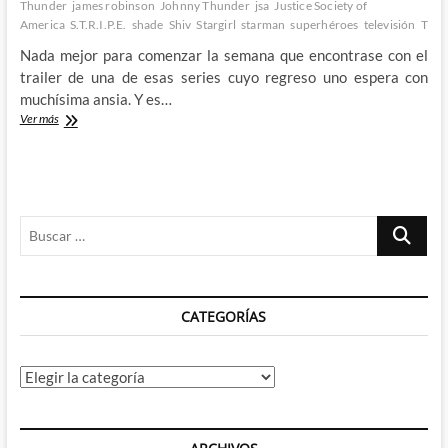
Thunder
james robinson
Johnny Thunder
jsa
Justice Society of
America
S.T.R.I.P.E.
shade
Shiv
Stargirl
starman
superhéroes
televisión
Thun
Nada mejor para comenzar la semana que encontrase con el
trailer de una de esas series cuyo regreso uno espera con
muchísima ansia. Y es…
Primer
Ver más
trailer
y
primer
vistazo
a
Buscar
la
segunda
…
temporada
de
Stargirl
CATEGORÍAS
Categorías