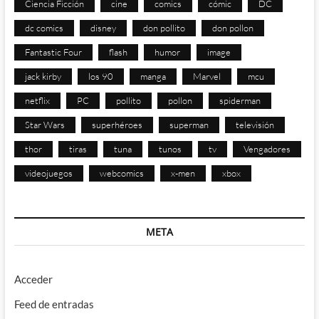
Ciencia Ficción
cine
comics
cómic
DC
dc comics
disney
don pollito
don pollon
Fantastic Four
flash
humor
image
jack kirby
los 90
manga
Marvel
mcu
netflix
PC
pollito
pollon
spiderman
Star Wars
superhéroes
superman
televisión
thor
tiras
tuna
tunos
tv
Vengadores
videojuegos
webcomics
x-men
xbox
META
Acceder
Feed de entradas