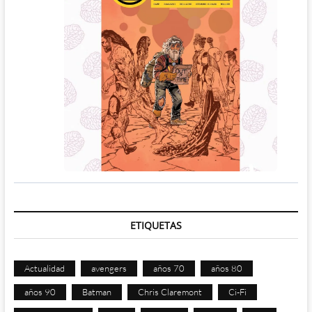
ETIQUETAS
Actualidad
avengers
años 70
años 80
años 90
Batman
Chris Claremont
Ci-Fi