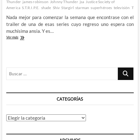
Thunder
james robinson
Johnny Thunder
jsa
Justice Society of
America
S.T.R.I.P.E.
shade
Shiv
Stargirl
starman
superhéroes
televisión
Thun
Nada mejor para comenzar la semana que encontrase con el
trailer de una de esas series cuyo regreso uno espera con
muchísima ansia. Y es…
Primer
Ver más
trailer
y
primer
vistazo
a
Buscar
la
segunda
…
temporada
de
Stargirl
CATEGORÍAS
Categorías