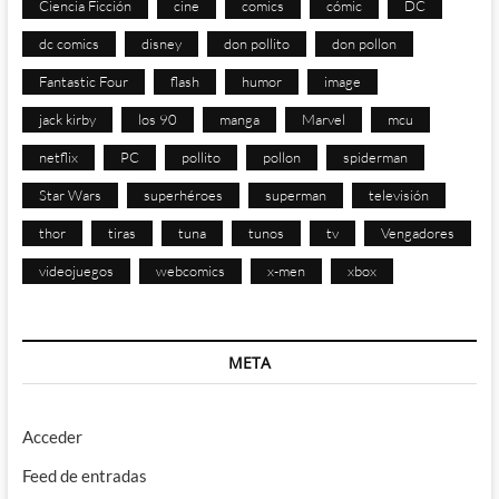
Ciencia Ficción
cine
comics
cómic
DC
dc comics
disney
don pollito
don pollon
Fantastic Four
flash
humor
image
jack kirby
los 90
manga
Marvel
mcu
netflix
PC
pollito
pollon
spiderman
Star Wars
superhéroes
superman
televisión
thor
tiras
tuna
tunos
tv
Vengadores
videojuegos
webcomics
x-men
xbox
META
Acceder
Feed de entradas