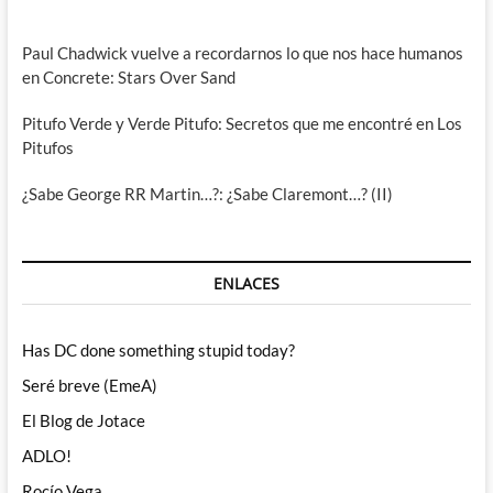
Paul Chadwick vuelve a recordarnos lo que nos hace humanos
en Concrete: Stars Over Sand
Pitufo Verde y Verde Pitufo: Secretos que me encontré en Los
Pitufos
¿Sabe George RR Martin…?: ¿Sabe Claremont…? (II)
ENLACES
Has DC done something stupid today?
Seré breve (EmeA)
El Blog de Jotace
ADLO!
Rocío Vega