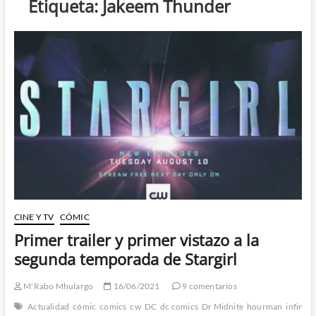
Etiqueta:
Jakeem Thunder
CINE Y TV
CÓMIC
Primer trailer y primer vistazo a la
segunda temporada de Stargirl
M'Rabo Mhulargo
16/06/2021
9 comentarios
Actualidad
cómic
comics
cw
DC
dc comics
Dr Midnite
hourman
infinity