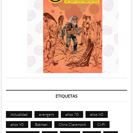
ETIQUETAS
Actualidad
avengers
años 70
años 80
años 90
Batman
Chris Claremont
Ci-Fi