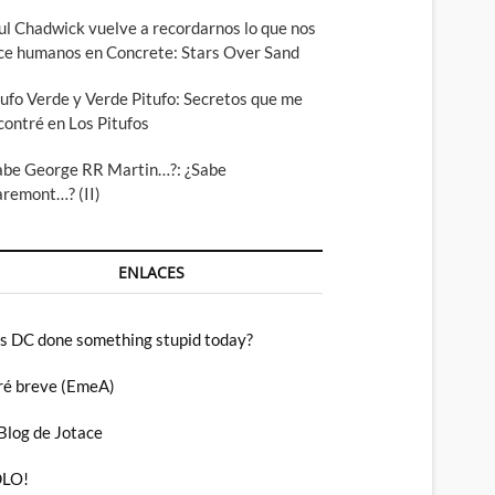
ul Chadwick vuelve a recordarnos lo que nos
ce humanos en Concrete: Stars Over Sand
tufo Verde y Verde Pitufo: Secretos que me
contré en Los Pitufos
abe George RR Martin…?: ¿Sabe
aremont…? (II)
ENLACES
s DC done something stupid today?
ré breve (EmeA)
 Blog de Jotace
LO!