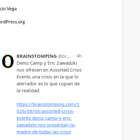
cío Vega
rdPress.org