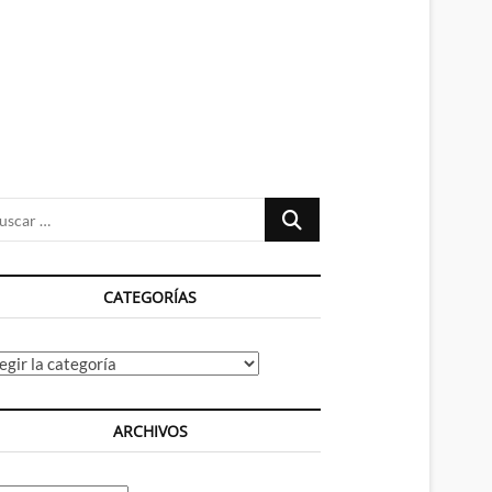
n
ú
Buscar
…
CATEGORÍAS
tegorías
ARCHIVOS