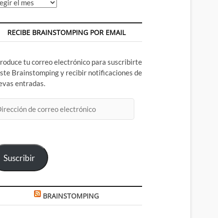
chivos
RECIBE BRAINSTOMPING POR EMAIL
troduce tu correo electrónico para suscribirte
este Brainstomping y recibir notificaciones de
evas entradas.
rección
rreo
ectrónico
Suscribir
BRAINSTOMPING