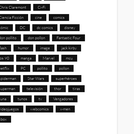
Chris Claremont
Ci-Fi
Ciencia Ficción
cine
comics
cómic
DC
dc comics
disney
don pollito
don pollon
Fantastic Four
flash
humor
image
jack kirby
los 90
manga
Marvel
mcu
netflix
PC
pollito
pollon
spiderman
Star Wars
superhéroes
superman
televisión
thor
tiras
tuna
tunos
tv
Vengadores
videojuegos
webcomics
x-men
xbox