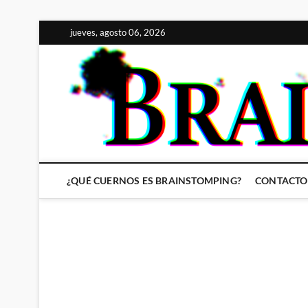
Saltar
jueves, agosto 06, 2026
al
contenido
¿QUÉ CUERNOS ES BRAINSTOMPING?
CONTACTO