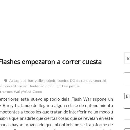
Flashes empezaron a correr cuesta
Actualidad
barry allen
cómic
comics
DC
dc comics
emerald
rn
howard porter
Hunter Zolomon
Jim Lee
joshua
rhéroes
Wally West
Zoom
Ca
nteriores este nuevo episodio dela Flash War supone un
 Barry tratando de llegar a alguna clase de entendimiento
mpotentes a todos los que tratan de interferir de un modo u
habría que añadirle que ciertas cosas que se revelan en este
semanas hayan provocado que mi optimismo se transforme de