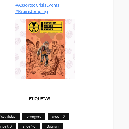
ETIQUETAS
Actualidad
avengers
años 70
años 80
años 90
Batman