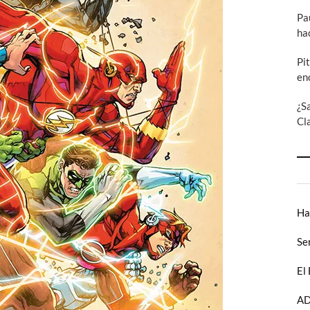
Pa
ha
Pi
en
¿S
Cl
Ha
Se
El
AD