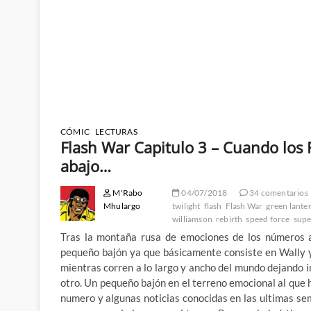
CÓMIC
LECTURAS
Flash War Capitulo 3 – Cuando los 
abajo…
M'Rabo
04/07/2018
34 comentarios
Mhulargo
twilight
flash
Flash War
green lante
williamson
rebirth
speed force
supe
Tras la montaña rusa de emociones de los números a
pequeño bajón ya que básicamente consiste en Wally y
mientras corren a lo largo y ancho del mundo dejando i
otro. Un pequeño bajón en el terreno emocional al que 
numero y algunas noticias conocidas en las ultimas 