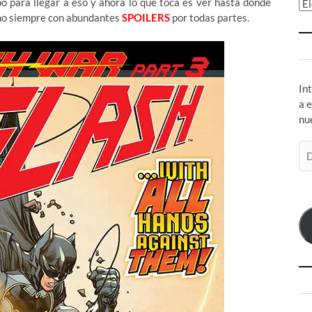
o para llegar a eso y ahora lo que toca es ver hasta donde
Ar
omo siempre con abundantes
SPOILERS
por todas partes.
In
a 
nu
Di
de
co
el