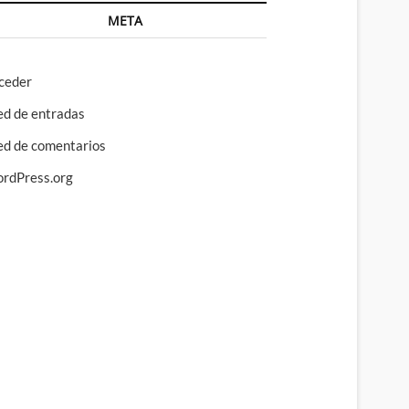
META
ceder
ed de entradas
ed de comentarios
rdPress.org