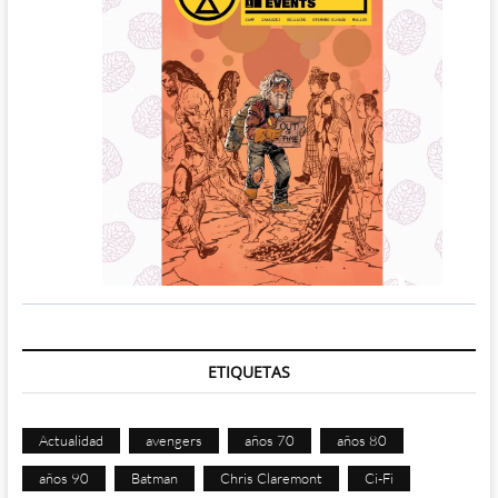
ETIQUETAS
Actualidad
avengers
años 70
años 80
años 90
Batman
Chris Claremont
Ci-Fi