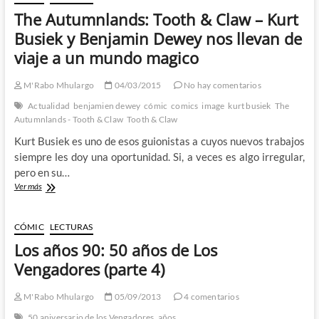
Busiek,
The Autumnlands: Tooth & Claw – Kurt
Brent
Anderson
Busiek y Benjamin Dewey nos llevan de
y
viaje a un mundo magico
Alex
Ross
–
M'Rabo Mhulargo
04/03/2015
No hay comentarios
Veinte
Actualidad
benjamien dewey
cómic
comics
image
kurt busiek
The
años
Autumnlands - Tooth & Claw
Tooth & Claw
no
son
Kurt Busiek es uno de esos guionistas a cuyos nuevos trabajos
nada
siempre les doy una oportunidad. Si, a veces es algo irregular,
pero en su…
The
Ver más
Autumnlands:
Tooth
&
CÓMIC
LECTURAS
Claw
Los años 90: 50 años de Los
–
Kurt
Vengadores (parte 4)
Busiek
y
M'Rabo Mhulargo
05/09/2013
4 comentarios
Benjamin
Dewey
50 aniversario de los Vengadores
años