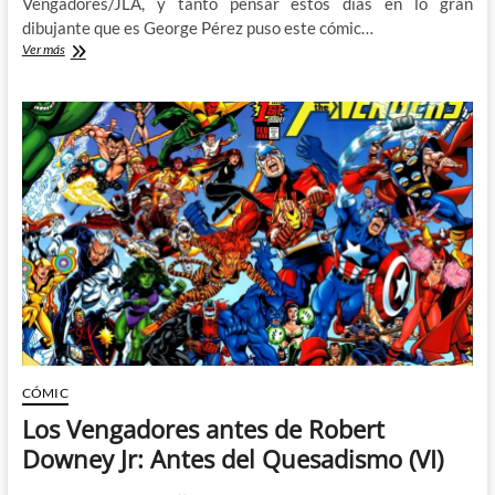
Vengadores/JLA, y tanto pensar estos días en lo gran
dibujante que es George Pérez puso este cómic…
Vengadores/JLA:
Ver más
Kurt
Busiek,
George
Pérez
y
el
crossover
de
todos
los
crossovers
CÓMIC
Los Vengadores antes de Robert
Downey Jr: Antes del Quesadismo (VI)