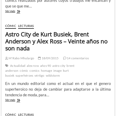
cómics realizados por autores cuyos trabajos me encantan y
que se que me…
Arrowsmith
Ver más
–
Kurt
Busiek,
CÓMIC
LECTURAS
Carlos
Astro City de Kurt Busiek, Brent
Pacheco
y
Anderson y Alex Ross – Veinte años no
Jesús
son nada
Merino
nos
presentan
M'Rabo Mhulargo
18/09/2015
14 comentarios
los
Actualidad
alex ross
años 90
astro city
brent
horrores
anderson
cómic
comics
homage
image
kurt
de
busiek
superhéroes
vértigo
wildstorm
la
guerra…
En un mundo editorial como el actual en el que el genero
mágica
superheroico no deja de cambiar para adaptarse a la última
tendencia de moda, para…
Astro
Ver más
City
de
Kurt
CÓMIC
LECTURAS