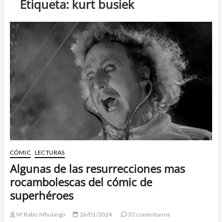
Etiqueta:
kurt busiek
CÓMIC
LECTURAS
Algunas de las resurrecciones mas
rocambolescas del cómic de
superhéroes
M'Rabo Mhulargo
26/01/2024
33 comentarios