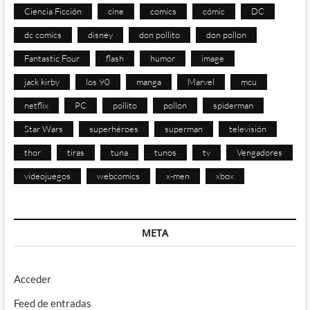
Ciencia Ficción
cine
comics
cómic
DC
dc comics
disney
don pollito
don pollon
Fantastic Four
flash
humor
image
jack kirby
los 90
manga
Marvel
mcu
netflix
PC
pollito
pollon
spiderman
Star Wars
superhéroes
superman
televisión
thor
tiras
tuna
tunos
tv
Vengadores
videojuegos
webcomics
x-men
xbox
META
Acceder
Feed de entradas