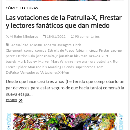
CÓMIC
LECTURAS
Las votaciones de la Patrulla-X, Firestar
y lectores fanáticos que dan miedo
M'Rabo Mhulargo
18/01/2022
90 comentarios
Actualidad
años 80
años 90
avengers
Chris
Claremont
cómic
comics
Estrella de Fuego
fabian nicieza
Firstar
george
perez
Helfire Gala
john romita jr
jonathan hickman
Krakoa
kurt
busiek
Mark Bagley
Marvel
Mary Wilshire
new warriors
patrulla x
Ron
Frenz
Spider-Man and his Amazing Friends
superhéroes
Tom
DeFalco
Vengadores
Votaciones X-Men
Desde que hace casi tres años (he tenido que comprobarlo un
par de veces para estar seguro de que hacia tanto) comenzó la
nueva etapa…
Las
Ver más
votaciones
de
la
Patrulla-
X,