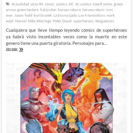
Actualidad
años 90
cómic
comics
DC
dc comics
Geoff Johns
green
arrow
green lantern
hal jordan
heroes reborn
heroes return
iron
man
Jason Todd
kurt busiek
La Encrucijada
Los 4 fantásticos
mark
waid
Marvel
Mike Wieringo
Peter David
superhéroes
Vengadores
Cualquiera que lleve tiempo leyendo cómics de superhéroes
ya habrá visto incontables veces como la muerte en este
genero tiene una puerta giratoria. Personajes para…
Algunas
Ver más
de
las
resurrecciones
mas
rocambolescas
del
cómic
de
superhéroes