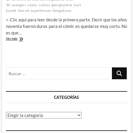
nos
90
avengers
cómic
comics
george perez
kurt
llevan
busiek
Marvel
superhéroes
Vengadores
de
<-Clic aquí para leer desde la primera parte. Decir que los años
viaje
a
noventa fueron duros para el cómic es quedarse muy corto. No
un
es que…
mundo
Los
Ver más
magico
años
90:
50
años
de
Buscar
Los
Vengadores
…
(parte
4)
CATEGORÍAS
Categorías