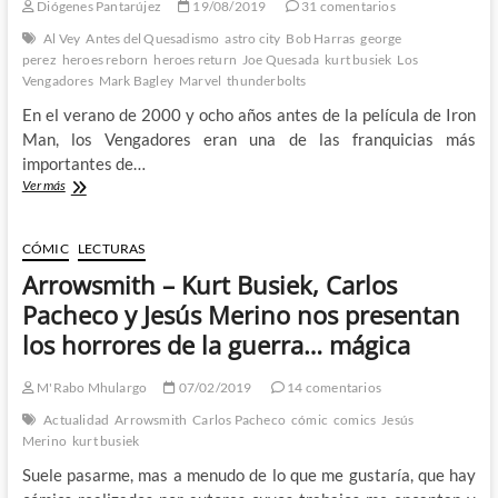
Diógenes Pantarújez
19/08/2019
31 comentarios
Al Vey
Antes del Quesadismo
astro city
Bob Harras
george
perez
heroes reborn
heroes return
Joe Quesada
kurt busiek
Los
Vengadores
Mark Bagley
Marvel
thunderbolts
En el verano de 2000 y ocho años antes de la película de Iron
Man, los Vengadores eran una de las franquicias más
importantes de…
Los
Ver más
Vengadores
antes
de
CÓMIC
LECTURAS
Robert
Arrowsmith – Kurt Busiek, Carlos
Downey
Jr:
Pacheco y Jesús Merino nos presentan
Antes
los horrores de la guerra… mágica
del
Quesadismo
(VI)
M'Rabo Mhulargo
07/02/2019
14 comentarios
Actualidad
Arrowsmith
Carlos Pacheco
cómic
comics
Jesús
Merino
kurt busiek
Suele pasarme, mas a menudo de lo que me gustaría, que hay