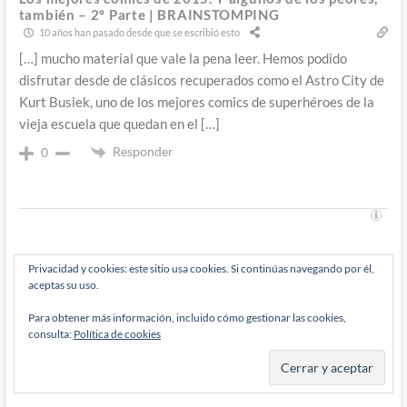
también – 2º Parte | BRAINSTOMPING
10 años han pasado desde que se escribió esto
[…] mucho material que vale la pena leer. Hemos podido
disfrutar desde de clásicos recuperados como el Astro City de
Kurt Busiek, uno de los mejores comics de superhéroes de la
vieja escuela que quedan en el […]
Responder
0
Privacidad y cookies: este sitio usa cookies. Si continúas navegando por él,
Navegación
aceptas su uso.
Entrada
Anterior
anterior:
Los orígenes de Puño de Hierro/Iron Fist 2º Parte – Y con
de
Para obtener más información, incluido cómo gestionar las cookies,
Chris Claremont y John Byrne llego el exito
consulta:
Política de cookies
entradas
Entrada
Siguiente
siguiente:
¿De dónde ha salido este huevo chino?: Historia del peligro
amarillo