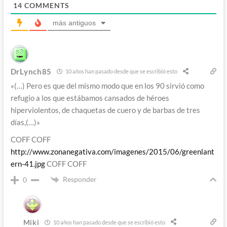
14
COMMENTS
más antiguos
DrLynch85
10 años han pasado desde que se escribió esto
«(…) Pero es que del mismo modo que en los 90 sirvió como
refugio a los que estábamos cansados de héroes
hiperviolentos, de chaquetas de cuero y de barbas de tres
días,(…)»
COFF COFF
http://www.zonanegativa.com/imagenes/2015/06/greenlant
ern-41.jpg
COFF COFF
Responder
0
Miki
10 años han pasado desde que se escribió esto