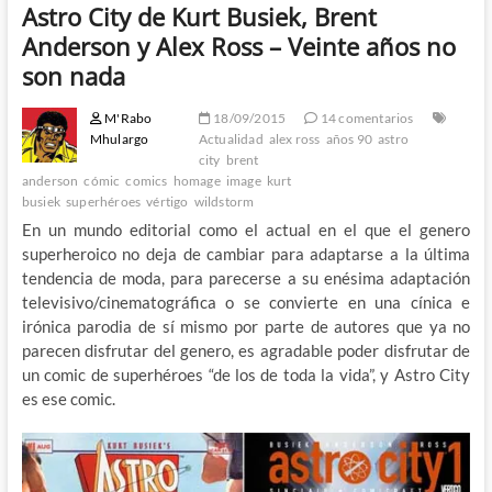
Astro City de Kurt Busiek, Brent
Anderson y Alex Ross – Veinte años no
son nada
M'Rabo
18/09/2015
14 comentarios
Mhulargo
Actualidad
alex ross
años 90
astro
city
brent
anderson
cómic
comics
homage
image
kurt
busiek
superhéroes
vértigo
wildstorm
En un mundo editorial como el actual en el que el genero
superheroico no deja de cambiar para adaptarse a la última
tendencia de moda, para parecerse a su enésima adaptación
televisivo/cinematográfica o se convierte en una cínica e
irónica parodia de sí mismo por parte de autores que ya no
parecen disfrutar del genero, es agradable poder disfrutar de
un comic de superhéroes “de los de toda la vida”, y Astro City
es ese comic.