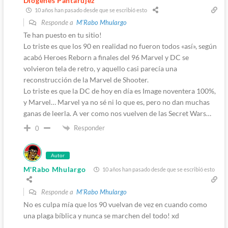
Diógenes Pantarújez
10 años han pasado desde que se escribió esto
Responde a
M'Rabo Mhulargo
Te han puesto en tu sitio!
Lo triste es que los 90 en realidad no fueron todos «así», según
acabó Heroes Reborn a finales del 96 Marvel y DC se
volvieron tela de retro, y aquello casi parecía una
reconstrucción de la Marvel de Shooter.
Lo triste es que la DC de hoy en día es Image noventera 100%,
y Marvel… Marvel ya no sé ni lo que es, pero no dan muchas
ganas de leerla. A ver como nos vuelven de las Secret Wars…
Responder
0
Autor
M'Rabo Mhulargo
10 años han pasado desde que se escribió esto
Responde a
M'Rabo Mhulargo
No es culpa mía que los 90 vuelvan de vez en cuando como
una plaga bíblica y nunca se marchen del todo! xd