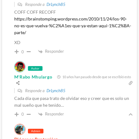
Responde a
DrLynch85
COFF COFF RECOFF
https://brainstomping.wordpress.com/2010/11/24/los-90-
no-es-que-vuelva-%C2%A1es-que-ya-estan-aqui-1%C2%BA-
parte/
XD
Responder
0
Autor
M'Rabo Mhulargo
10 años han pasado desde que se escribió esto
Responde a
DrLynch85
Cada día que pasa trato de olvidar eso y creer que es solo un
mal sueño que he tenido…
Responder
0
Admin