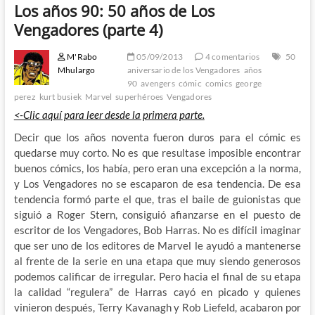
Los años 90: 50 años de Los
Vengadores (parte 4)
M'Rabo
05/09/2013
4 comentarios
50
Mhulargo
aniversario de los Vengadores
años
90
avengers
cómic
comics
george
perez
kurt busiek
Marvel
superhéroes
Vengadores
<-Clic aquí para leer desde la primera parte.
Decir que los años noventa fueron duros para el cómic es
quedarse muy corto. No es que resultase imposible encontrar
buenos cómics, los había, pero eran una excepción a la norma,
y Los Vengadores no se escaparon de esa tendencia. De esa
tendencia formó parte el que, tras el baile de guionistas que
siguió a Roger Stern, consiguió afianzarse en el puesto de
escritor de los Vengadores, Bob Harras. No es difícil imaginar
que ser uno de los editores de Marvel le ayudó a mantenerse
al frente de la serie en una etapa que muy siendo generosos
podemos calificar de irregular. Pero hacia el final de su etapa
la calidad “regulera” de Harras cayó en picado y quienes
vinieron después, Terry Kavanagh y Rob Liefeld, acabaron por