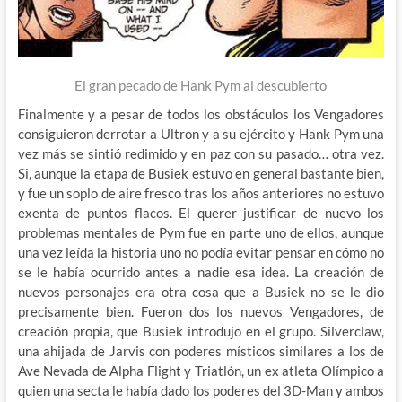
El gran pecado de Hank Pym al descubierto
Finalmente y a pesar de todos los obstáculos los Vengadores
consiguieron derrotar a Ultron y a su ejército y Hank Pym una
vez más se sintió redimido y en paz con su pasado… otra vez.
Si, aunque la etapa de Busiek estuvo en general bastante bien,
y fue un soplo de aire fresco tras los años anteriores no estuvo
exenta de puntos flacos. El querer justificar de nuevo los
problemas mentales de Pym fue en parte uno de ellos, aunque
una vez leída la historia uno no podía evitar pensar en cómo no
se le había ocurrido antes a nadie esa idea. La creación de
nuevos personajes era otra cosa que a Busiek no se le dio
precisamente bien. Fueron dos los nuevos Vengadores, de
creación propia, que Busiek introdujo en el grupo. Silverclaw,
una ahijada de Jarvis con poderes místicos similares a los de
Ave Nevada de Alpha Flight y Triatlón, un ex atleta Olímpico a
quien una secta le había dado los poderes del 3D-Man y ambos