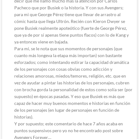
decir que me llamó mucho más la atención por Carlos
Pacheco que por Busiek o la historia. Y con sus Avengers;
para mi que George Pérez tiene que llevar de arrastro al
cómic hasta que llega Ultrón. Recién con Kieron Dwyer se
pone Busiek realmente apoteótico (fuerte de George Pérez,
que ya de por sí apenas tiene puntos flacos) con lo de Kang y
ya entonces viene en bajada.
Para mi, se le nota que sus momentos de personajes (que
cuanto más longeva la etapa más importan) son bastante
esforzados; como intentando estirar la capacidad dramática
de los personajes con cosas obvias como adicción y
relaciones amorosas, miedos/temores, religión, etc. que en
vez de ayudar a pintar las historias de los personajes, cubren
con brocha gorda la personalidad de estos como solía ser (por
supuesto) en épocas pasadas. Y eso que Busiek es más que
capaz de hacer muy buenos momentos e historias en función
de los personajes (en lugar de personajes en función de
historias).
Y por supuesto; este comentario de hace 7 años acaba en
puntos suspensivos pero yo no he encontrado post sobre
Avengers Forever…