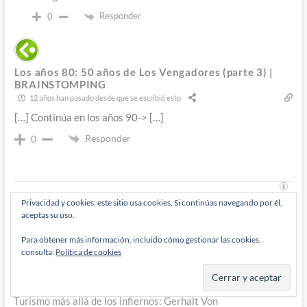
Responder
0
Los años 80: 50 años de Los Vengadores (parte 3) |
BRAINSTOMPING
12 años han pasado desde que se escribió esto
[…] Continúa en los años 90-> […]
Responder
0
Privacidad y cookies: este sitio usa cookies. Si continúas navegando por él,
aceptas su uso.
Navegación
Entrada
Para obtener más información, incluido cómo gestionar las cookies,
Anterior
consulta:
Política de cookies
anterior:
Cthulu Resort: Gerhalt Von Kienflungengranden, experto en
de
cosas raras (LXXXIX)
entradas
Entrada
Siguiente
siguiente:
Turismo más allá de los infiernos: Gerhalt Von