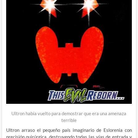
Ultron había vuelto para demostrar que era una amenaza
terrible
Ultron arraso el pequeño país imaginario de Eslorenia con
precisión quirúrgica, destruyendo todas las vías de entrada y