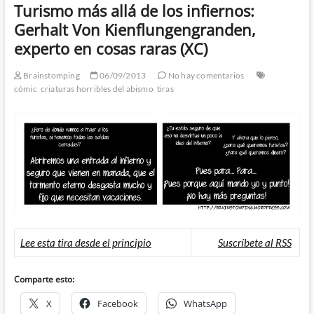
Turismo más allá de los infiernos:
Gerhalt Von Kienflungengranden,
experto en cosas raras (XC)
Brainstomping
06/09/2013
No hay comentarios
cómic
criaturas horribles del abismo
tiras
Lee esta tira desde el principio
Suscríbete al RSS
Comparte esto:
X
Facebook
WhatsApp