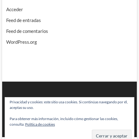
Acceder
Feed de entradas
Feed de comentarios
WordPress.org
Privacidad y cookies: este sitio usa cookies. Si continúas navegando por él,
aceptas su uso.
Para obtener más información, incluido cómo gestionar las cookies,
BRAINSTOMPING
| Diseñado por:
Theme Freesia
|
WordPress
| © Todos
consulta:
Política de cookies
los derechos reservados