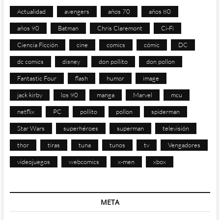
Actualidad
avengers
años 70
años 80
años 90
Batman
Chris Claremont
Ci-Fi
Ciencia Ficción
cine
comics
cómic
DC
dc comics
disney
don pollito
don pollon
Fantastic Four
flash
humor
image
jack kirby
los 90
manga
Marvel
mcu
netflix
PC
pollito
pollon
spiderman
Star Wars
superhéroes
superman
televisión
thor
tiras
tuna
tunos
tv
Vengadores
videojuegos
webcomics
x-men
xbox
META