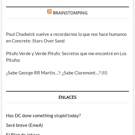
BRAINSTOMPING
Paul Chadwick vuelve a recordarnos lo que nos hace humanos
en Concrete: Stars Over Sand
Pitufo Verde y Verde Pitufo: Secretos que me encontré en Los
Pitufos
¿Sabe George RR Martin…?: ¿Sabe Claremont…? (II)
ENLACES
Has DC done something stupid today?
Seré breve (EmeA)
El Blog de Jotace