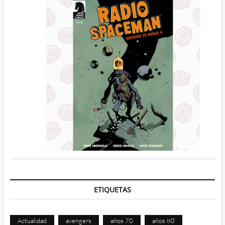
ETIQUETAS
Actualidad
avengers
años 70
años 80