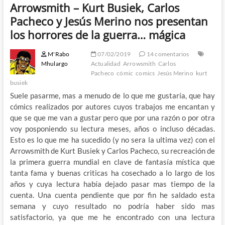
Arrowsmith – Kurt Busiek, Carlos
Pacheco y Jesús Merino nos presentan
los horrores de la guerra… mágica
M'Rabo
07/02/2019
14 comentarios
Mhulargo
Actualidad
Arrowsmith
Carlos
Pacheco
cómic
comics
Jesús Merino
kurt
busiek
Suele pasarme, mas a menudo de lo que me gustaría, que hay
cómics realizados por autores cuyos trabajos me encantan y
que se que me van a gustar pero que por una razón o por otra
voy posponiendo su lectura meses, años o incluso décadas.
Esto es lo que me ha sucedido (y no sera la ultima vez) con el
Arrowsmith de Kurt Busiek y Carlos Pacheco, su recreación de
la primera guerra mundial en clave de fantasía mística que
tanta fama y buenas criticas ha cosechado a lo largo de los
años y cuya lectura había dejado pasar mas tiempo de la
cuenta. Una cuenta pendiente que por fin he saldado esta
semana y cuyo resultado no podría haber sido mas
satisfactorio, ya que me he encontrado con una lectura