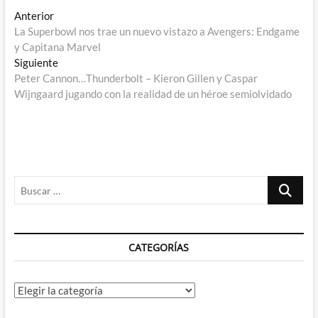
Navegación
Entrada
Anterior
anterior:
La Superbowl nos trae un nuevo vistazo a Avengers: Endgame
de
y Capitana Marvel
entradas
Entrada
Siguiente
siguiente:
Peter Cannon…Thunderbolt – Kieron Gillen y Caspar
Wijngaard jugando con la realidad de un héroe semiolvidado
Buscar
…
CATEGORÍAS
Categorías