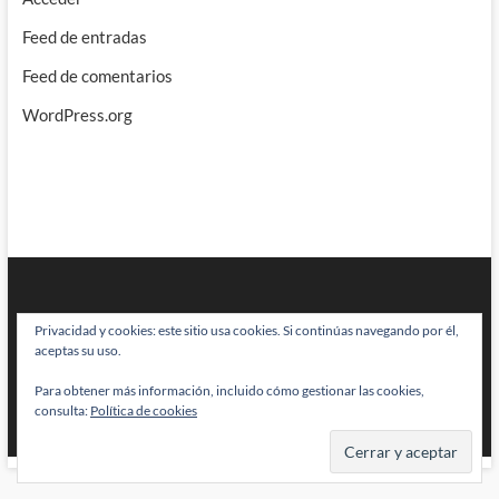
Feed de entradas
Feed de comentarios
WordPress.org
Privacidad y cookies: este sitio usa cookies. Si continúas navegando por él,
aceptas su uso.
Para obtener más información, incluido cómo gestionar las cookies,
BRAINSTOMPING
| Diseñado por:
Theme Freesia
|
WordPress
| © Todos
consulta:
Política de cookies
los derechos reservados