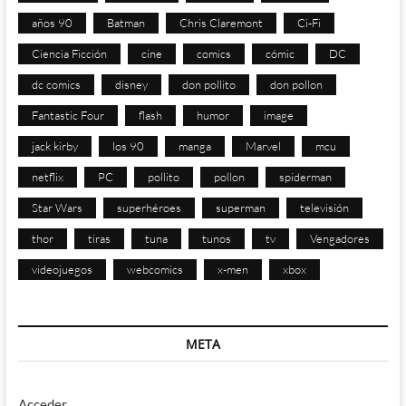
años 90
Batman
Chris Claremont
Ci-Fi
Ciencia Ficción
cine
comics
cómic
DC
dc comics
disney
don pollito
don pollon
Fantastic Four
flash
humor
image
jack kirby
los 90
manga
Marvel
mcu
netflix
PC
pollito
pollon
spiderman
Star Wars
superhéroes
superman
televisión
thor
tiras
tuna
tunos
tv
Vengadores
videojuegos
webcomics
x-men
xbox
META
Acceder