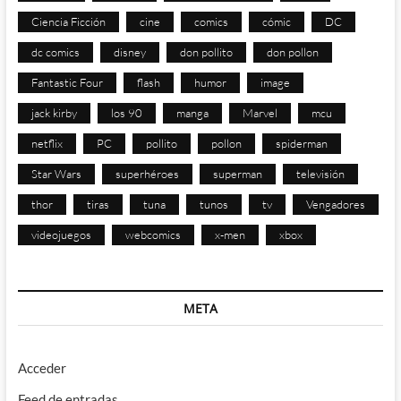
Ciencia Ficción
cine
comics
cómic
DC
dc comics
disney
don pollito
don pollon
Fantastic Four
flash
humor
image
jack kirby
los 90
manga
Marvel
mcu
netflix
PC
pollito
pollon
spiderman
Star Wars
superhéroes
superman
televisión
thor
tiras
tuna
tunos
tv
Vengadores
videojuegos
webcomics
x-men
xbox
META
Acceder
Feed de entradas