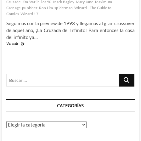
Crusade
Jim Starlin
los 90
Mark Bagley
Mary Jane
Maximum
Carnage
punisher
Ron Lim
spiderman
Wizard - The Guide to
Comics
Wizard 17
Seguimos con la preview de 1993 y llegamos al gran crossover
de aquel año, ¡La Cruzada del Infinito! Para entonces la cosa
del infinito ya…
La
Ver más
Juana
del
Infinito:
Wizard,
The
Buscar
Guide
to
…
Comics
#17
(II)
CATEGORÍAS
Categorías