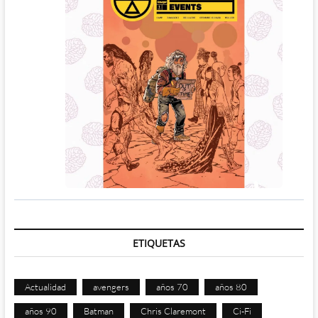
ETIQUETAS
Actualidad
avengers
años 70
años 80
años 90
Batman
Chris Claremont
Ci-Fi