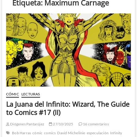
Etiqueta:
Maximum Carnage
CÓMIC
LECTURAS
La Juana del Infinito: Wizard, The Guide
to Comics #17 (II)
Diógenes Pantarújez
27/10/2025
16 comentarios
Bob Harras
cómic
comics
David Michelinie
especulación
Infinity