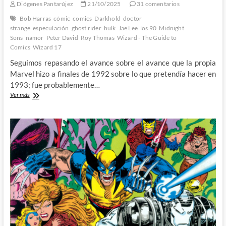
Diógenes Pantarújez
21/10/2025
31 comentarios
Bob Harras
cómic
comics
Darkhold
doctor
strange
especulación
ghost rider
hulk
Jae Lee
los 90
Midnight
Sons
namor
Peter David
Roy Thomas
Wizard - The Guide to
Comics
Wizard 17
Seguimos repasando el avance sobre el avance que la propia
Marvel hizo a finales de 1992 sobre lo que pretendía hacer en
1993; fue probablemente…
Los
Ver más
Hijos
de
la
Medianoche
y
otras
tonterías:
Wizard,
The
Guide
to
Comics
#17
(II)