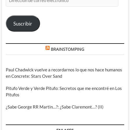
de
correo
electrónico
Suscribir
BRAINSTOMPING
Paul Chadwick vuelve a recordarnos lo que nos hace humanos
en Concrete: Stars Over Sand
Pitufo Verde y Verde Pitufo: Secretos que me encontré en Los
Pitufos
¿Sabe George RR Martin…?: ¿Sabe Claremont…? (II)