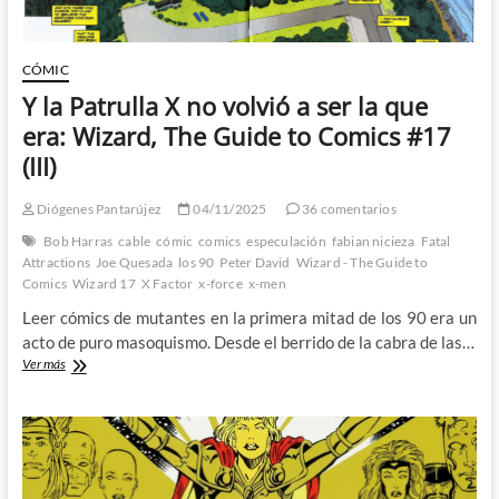
CÓMIC
Y la Patrulla X no volvió a ser la que
era: Wizard, The Guide to Comics #17
(III)
Diógenes Pantarújez
04/11/2025
36 comentarios
Bob Harras
cable
cómic
comics
especulación
fabian nicieza
Fatal
Attractions
Joe Quesada
los 90
Peter David
Wizard - The Guide to
Comics
Wizard 17
X Factor
x-force
x-men
Leer cómics de mutantes en la primera mitad de los 90 era un
acto de puro masoquismo. Desde el berrido de la cabra de las…
Y
Ver más
la
Patrulla
X
no
volvió
a