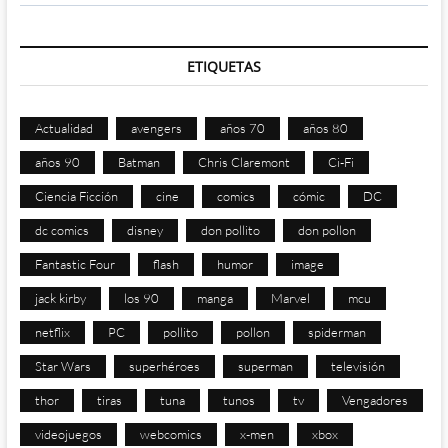
ETIQUETAS
Actualidad
avengers
años 70
años 80
años 90
Batman
Chris Claremont
Ci-Fi
Ciencia Ficción
cine
comics
cómic
DC
dc comics
disney
don pollito
don pollon
Fantastic Four
flash
humor
image
jack kirby
los 90
manga
Marvel
mcu
netflix
PC
pollito
pollon
spiderman
Star Wars
superhéroes
superman
televisión
thor
tiras
tuna
tunos
tv
Vengadores
videojuegos
webcomics
x-men
xbox