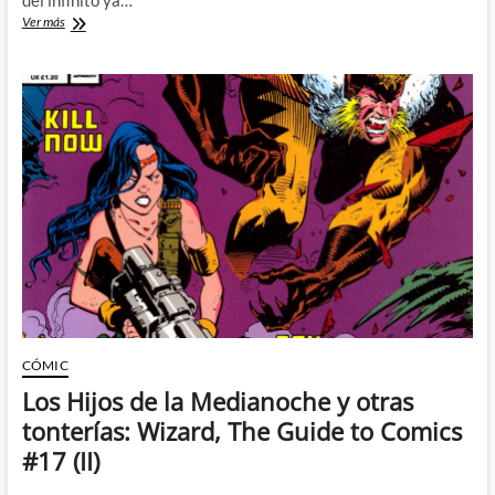
del infinito ya…
La
Ver más
Juana
del
Infinito:
Wizard,
The
Guide
to
Comics
#17
(II)
CÓMIC
Los Hijos de la Medianoche y otras
tonterías: Wizard, The Guide to Comics
#17 (II)