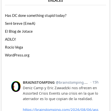
ENLACES
Has DC done something stupid today?
Seré breve (EmeA)
El Blog de Jotace
ADLO!
Rocío Vega
WordPress.org