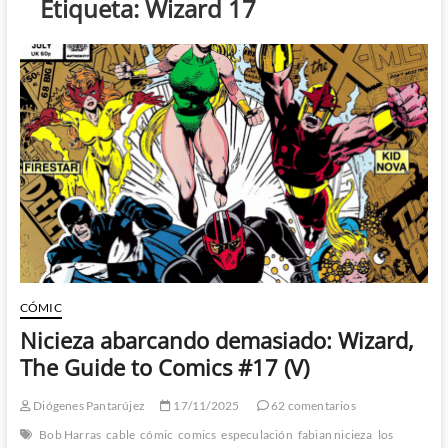
Etiqueta:
Wizard 17
CÓMIC
Nicieza abarcando demasiado: Wizard,
The Guide to Comics #17 (V)
Diógenes Pantarújez
17/11/2025
62 comentarios
Bob Harras
cable
cómic
comics
especulación
fabian nicieza
los