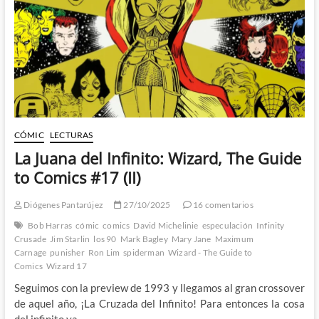
ser
la
que
era:
Wizard,
The
Guide
to
Comics
#17
(III)
CÓMIC
LECTURAS
La Juana del Infinito: Wizard, The Guide
to Comics #17 (II)
Diógenes Pantarújez
27/10/2025
16 comentarios
Bob Harras
cómic
comics
David Michelinie
especulación
Infinity
Crusade
Jim Starlin
los 90
Mark Bagley
Mary Jane
Maximum
Carnage
punisher
Ron Lim
spiderman
Wizard - The Guide to
Comics
Wizard 17
Seguimos con la preview de 1993 y llegamos al gran crossover
de aquel año, ¡La Cruzada del Infinito! Para entonces la cosa