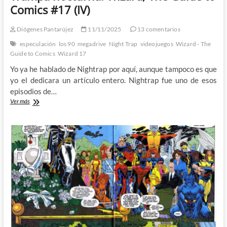
Comics #17 (IV)
Diógenes Pantarújez
11/11/2025
13 comentarios
especulación
los 90
megadrive
Night Trap
videojuegos
Wizard - The
Guide to Comics
Wizard 17
Yo ya he hablado de Nightrap por aquí, aunque tampoco es que
yo el dedicara un artículo entero. Nightrap fue uno de esos
episodios de…
Trampa
Ver más
nocturna:
Wizard,
The
Guide
to
Comics
#17
(IV)