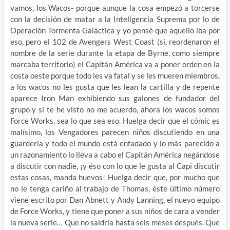
vamos, los Wacos- porque aunque la cosa empezó a torcerse
con la decisión de matar a la Inteligencia Suprema por lo de
Operación Tormenta Galáctica y yo pensé que aquello iba por
eso, pero el 102 de Avengers West Coast (si, reordenaron el
nombre de la serie durante la etapa de Byrne, como siempre
marcaba territorio) el Capitán América va a poner orden en la
costa oeste porque todo les va fatal y se les mueren miembros,
a los wacos no les gusta que les lean la cartilla y de repente
aparece Iron Man exhibiendo sus galones de fundador del
grupo y si te he visto no me acuerdo, ahora los wacos somos
Force Works, sea lo que sea eso. Huelga decir que el cómic es
malísimo, los Vengadores parecen niños discutiendo en una
guardería y todo el mundo está enfadado y lo más parecido a
un razonamiento lo lleva a cabo el Capitán América negándose
a discutir con nadie, ¡y éso con lo que le gusta al Capi discutir
estas cosas, manda huevos! Huelga decir que, por mucho que
no le tenga cariño al trabajo de Thomas, éste último número
viene escrito por Dan Abnett y Andy Lanning, el nuevo equipo
de Force Works, y tiene que poner a sus niños de cara a vender
la nueva serie… Que no saldría hasta seis meses después. Que