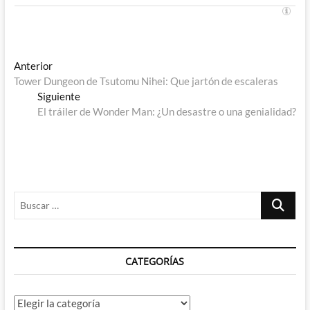
Navegación
Entrada
Anterior
anterior:
Tower Dungeon de Tsutomu Nihei: Que jartón de escaleras
de
Entrada
Siguiente
entradas
siguiente:
El tráiler de Wonder Man: ¿Un desastre o una genialidad?
Buscar
…
CATEGORÍAS
Categorías