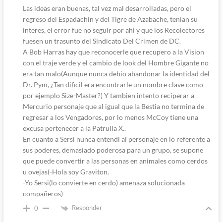
Las ideas eran buenas, tal vez mal desarrolladas, pero el
regreso del Espadachin y del Tigre de Azabache, tenian su
interes, el error fue no seguir por ahi y que los Recolectores
fuesen un trasunto del Sindicato Del Crimen de DC.
A Bob Harras hay que reconocerle que recupero a la Vision
con el traje verde y el cambio de look del Hombre Gigante no
era tan malo(Aunque nunca debio abandonar la identidad del
Dr. Pym, ¿Tan dificil era encontrarle un nombre clave como
por ejemplo Size-Master?) Y tambien intento reciperar a
Mercurio personaje que al igual que la Bestia no termina de
regresar a los Vengadores, por lo menos McCoy tiene una
excusa pertenecer a la Patrulla X..
En cuanto a Sersi nunca entendi al personaje en lo referente a
sus poderes, demasiado poderosa para un grupo, se supone
que puede convertir a las personas en animales como cerdos
u ovejas(-Hola soy Graviton.
-Yo Sersi(lo convierte en cerdo) amenaza solucionada
compañeros)
Responder
0