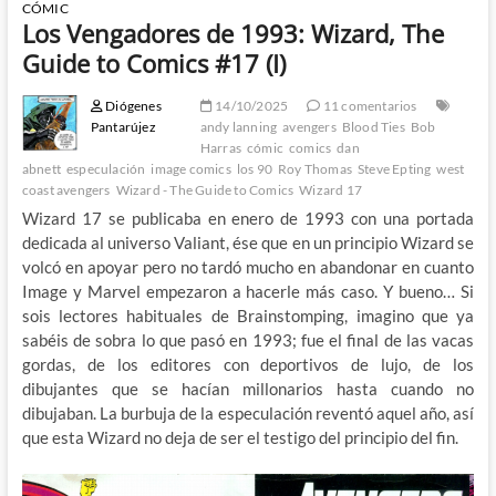
CÓMIC
Los Vengadores de 1993: Wizard, The
Guide to Comics #17 (I)
Diógenes
14/10/2025
11 comentarios
Pantarújez
andy lanning
avengers
Blood Ties
Bob
Harras
cómic
comics
dan
abnett
especulación
image comics
los 90
Roy Thomas
Steve Epting
west
coast avengers
Wizard - The Guide to Comics
Wizard 17
Wizard 17 se publicaba en enero de 1993 con una portada
dedicada al universo Valiant, ése que en un principio Wizard se
volcó en apoyar pero no tardó mucho en abandonar en cuanto
Image y Marvel empezaron a hacerle más caso. Y bueno… Si
sois lectores habituales de Brainstomping, imagino que ya
sabéis de sobra lo que pasó en 1993; fue el final de las vacas
gordas, de los editores con deportivos de lujo, de los
dibujantes que se hacían millonarios hasta cuando no
dibujaban. La burbuja de la especulación reventó aquel año, así
que esta Wizard no deja de ser el testigo del principio del fin.