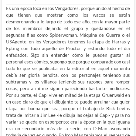
Es una época loca en los Vengadores, porque unido al hecho de
que tienen que mostrar como los wacos se están
desmoronando a lo largo de todo ese año, con la mayor parte
de los miembros dejando el grupo y quedándose en él
segundas filas como Spiderwoman, Máquina de Guerra o el
USAgente, en los Vengadores tenemos la etapa de Harras y
Epting con todo aquello de Proctor y estando todo el día
enfadados. Sigo sin entender cómo le pueden gustar al
personal esos cómics, supongo que porque comparado con casi
todo lo que se publicaba en la editorial en aquel momento
debía ser gloria bendita, con los personajes teniendo sus
subtramas y los villanos teniendo sus razones para romper
cosas, pero a mi me siguen pareciendo bastante mediocres.
Por su parte, el Capi vive en mitad de la etapa Gruenwald en
un caso claro de que el dibujante te puede arruinar cualquier
etapa por buena que sea, porque el trabajo de Rick Levins
trata de imitar a Jim Lee -le dibuja las cejas al Capi- y para no
variar se queda en esperpento; era la época en la que Iguana
era un secundario más de la serie, con D-Man asomando
todavía de vez en cuando. En Iron Man teníamos el regreso de