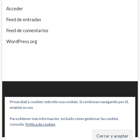
Acceder
Feed de entradas
Feed de comentarios
WordPress.org
Privacidad y cookies: este sitio usa cookies. Si continúas navegando por él,
aceptas su uso.
Para obtener más información, incluido cómo gestionar las cookies,
BRAINSTOMPING
| Diseñado por:
Theme Freesia
|
WordPress
| © Todos
consulta:
Política de cookies
los derechos reservados