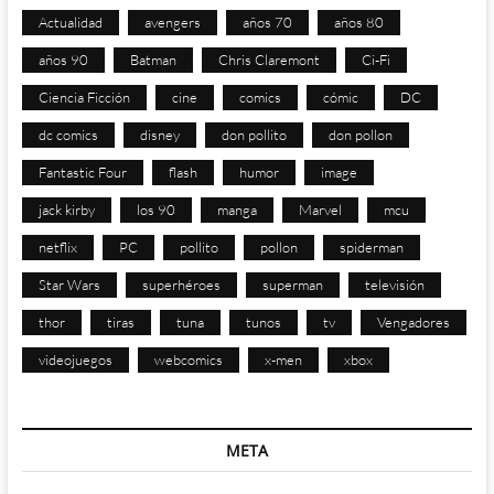
Actualidad
avengers
años 70
años 80
años 90
Batman
Chris Claremont
Ci-Fi
Ciencia Ficción
cine
comics
cómic
DC
dc comics
disney
don pollito
don pollon
Fantastic Four
flash
humor
image
jack kirby
los 90
manga
Marvel
mcu
netflix
PC
pollito
pollon
spiderman
Star Wars
superhéroes
superman
televisión
thor
tiras
tuna
tunos
tv
Vengadores
videojuegos
webcomics
x-men
xbox
META