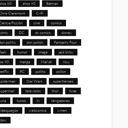
años 80
años 90
Batman
Chris Claremont
Ci-Fi
Ciencia Ficción
cine
comics
cómic
DC
dc comics
disney
don pollito
don pollon
Fantastic Four
flash
humor
image
jack kirby
los 90
manga
Marvel
mcu
netflix
PC
pollito
pollon
spiderman
Star Wars
superhéroes
superman
televisión
thor
tiras
tuna
tunos
tv
Vengadores
videojuegos
webcomics
x-men
xbox