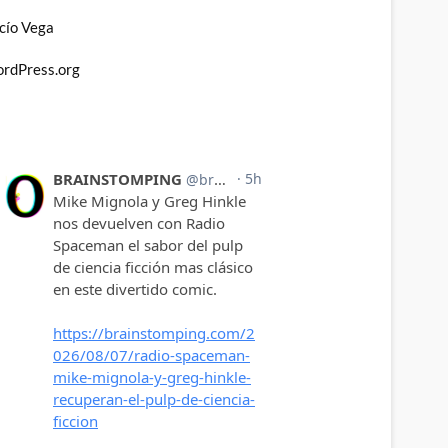
cío Vega
rdPress.org