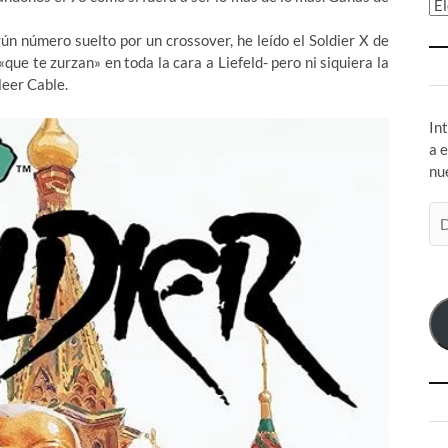
Ar
gún número suelto por un crossover, he leído el Soldier X de
e te zurzan» en toda la cara a Liefeld- pero ni siquiera la
eer Cable.
In
a 
nu
Di
de
co
el