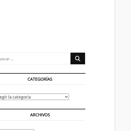
n
ú
Buscar
…
CATEGORÍAS
tegorías
ARCHIVOS