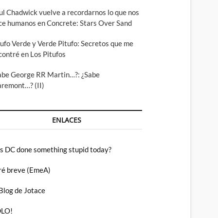
ul Chadwick vuelve a recordarnos lo que nos
ce humanos en Concrete: Stars Over Sand
tufo Verde y Verde Pitufo: Secretos que me
contré en Los Pitufos
abe George RR Martin…?: ¿Sabe
aremont…? (II)
ENLACES
s DC done something stupid today?
ré breve (EmeA)
 Blog de Jotace
LO!