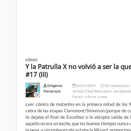
CÓMIC
Y la Patrulla X no volvió a ser la q
#17 (III)
Diógenes
04/11/2025
36 comentarios
Pantarújez
nicieza
Fatal Attractions
Joe Quesa
Factor
x-force
x-men
Leer cómics de mutantes en la primera mitad de los 
cabra de las etapas Claremont/Simonson (porque de can
te dejaba el final de Excalibur o la abrupta salida d
aquello no era un bache, que los buenos tiempos nunca
la pena, y sin embargo ahí estaba la Wizard, promocion