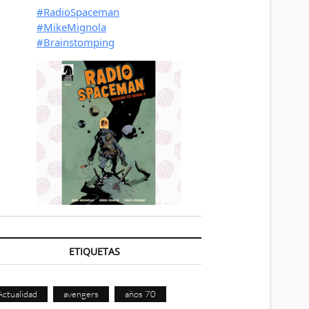
ETIQUETAS
Actualidad
avengers
años 70