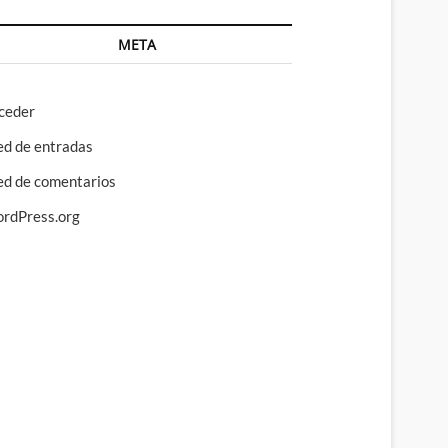
META
ceder
ed de entradas
ed de comentarios
rdPress.org