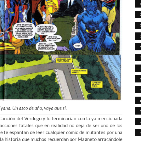
lyana. Un asco de año, vaya que sí.
Canción del Verdugo y lo terminarían con la ya mencionada
acciones fatales que en realidad no deja de ser uno de los
ue te espantan de leer cualquier cómic de mutantes por una
ella historia que muchos recuerdan por Magneto arracándole