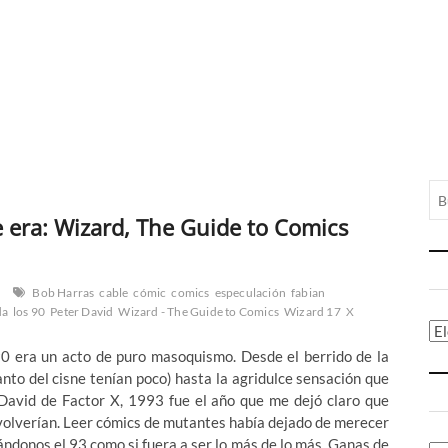
ue era: Wizard, The Guide to Comics
Bob Harras
cable
cómic
comics
especulación
fabian
da
los 90
Peter David
Wizard - The Guide to Comics
Wizard 17
X
Ca
90 era un acto de puro masoquismo. Desde el berrido de la
to del cisne tenían poco) hasta la agridulce sensación que
e David de Factor X, 1993 fue el año que me dejó claro que
 volverían. Leer cómics de mutantes había dejado de merecer
ándonos el 93 como si fuera a ser lo más de lo más. Ganas de