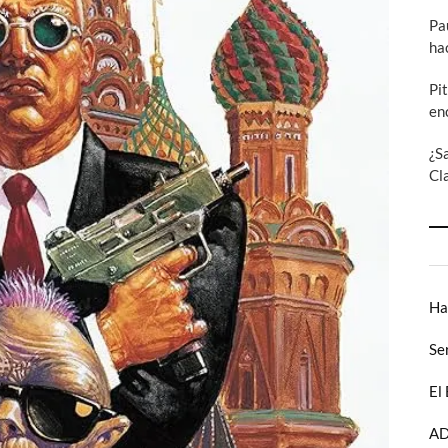
Pa
ha
Pi
en
¿S
Cl
Ha
Se
El
AD