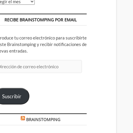
chivos
RECIBE BRAINSTOMPING POR EMAIL
troduce tu correo electrónico para suscribirte
este Brainstomping y recibir notificaciones de
evas entradas.
rección
rreo
ectrónico
Suscribir
BRAINSTOMPING