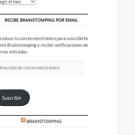
chivos
RECIBE BRAINSTOMPING POR EMAIL
troduce tu correo electrónico para suscribirte
este Brainstomping y recibir notificaciones de
evas entradas.
rección
rreo
ectrónico
Suscribir
BRAINSTOMPING