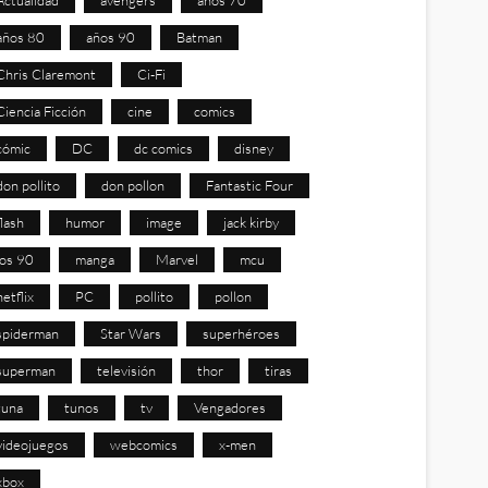
años 80
años 90
Batman
Chris Claremont
Ci-Fi
Ciencia Ficción
cine
comics
cómic
DC
dc comics
disney
don pollito
don pollon
Fantastic Four
flash
humor
image
jack kirby
los 90
manga
Marvel
mcu
netflix
PC
pollito
pollon
spiderman
Star Wars
superhéroes
superman
televisión
thor
tiras
tuna
tunos
tv
Vengadores
videojuegos
webcomics
x-men
xbox