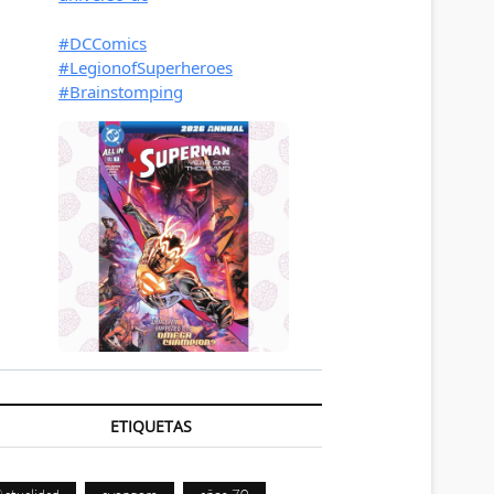
ETIQUETAS
Actualidad
avengers
años 70