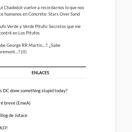
ul Chadwick vuelve a recordarnos lo que nos
ce humanos en Concrete: Stars Over Sand
tufo Verde y Verde Pitufo: Secretos que me
contré en Los Pitufos
abe George RR Martin…?: ¿Sabe
aremont…? (II)
ENLACES
s DC done something stupid today?
ré breve (EmeA)
 Blog de Jotace
LO!