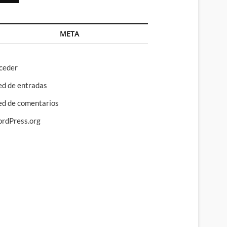
META
ceder
ed de entradas
ed de comentarios
rdPress.org