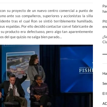
Pa
con su proyecto de un nuevo centro comercial a punto de
ha
smo ante sus compañeros, superiores y accionistas la silla
idente tras el cual Ron se sintió terriblemente humillado,
Pi
sus espaldas. Por ello decidió contactar con el fabricante de
en
ue su producto era defectuoso, pero algo tan aparentemente
¿S
enos del que quizás no salga bien parado…
Cl
Ha
Se
El
AD