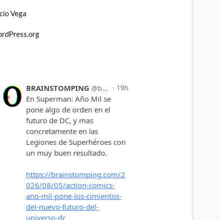
cío Vega
rdPress.org