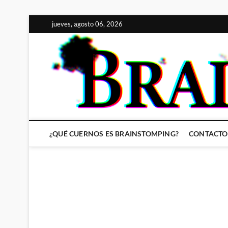
Saltar
jueves, agosto 06, 2026
al
contenido
¿QUÉ CUERNOS ES BRAINSTOMPING?
CONTACTO