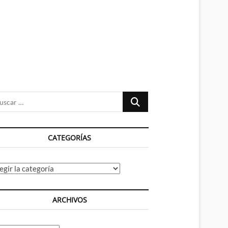
n
ú
Buscar
…
CATEGORÍAS
tegorías
ARCHIVOS