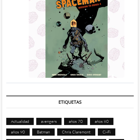
ETIQUETAS
Actualidad
avengers
años 70
años 80
años 90
Batman
Chris Claremont
Ci-Fi