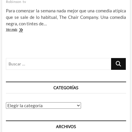
Robinson
tv
Para comenzar la semana nada mejor que una comedia atípica
que se sale de lo habitual, The Chair Company. Una comedia
negra, con tintes de…
The
Ver más
Chair
Company
–
De
obsesiones
Buscar
y
comedia
…
negra
CATEGORÍAS
Categorías
ARCHIVOS