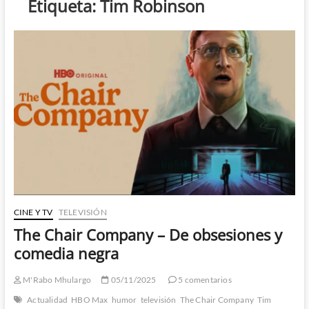
Etiqueta:
Tim Robinson
CINE Y TV
TELEVISIÓN
The Chair Company – De obsesiones y
comedia negra
M'Rabo Mhulargo
05/11/2025
5 comentarios
Actualidad
HBO Max
humor
televisión
The Chair Company
Tim