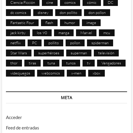
Ciencia Ficción
cine
comics
cómic
DC
dc comics
disney
don pollito
don pollon
Fantastic Four
flash
humor
image
jack kirby
los 90
manga
Marvel
mcu
netflix
PC
pollito
pollon
spiderman
Star Wars
superhéroes
superman
televisión
thor
tiras
tuna
tunos
tv
Vengadores
videojuegos
webcomics
x-men
xbox
META
Acceder
Feed de entradas