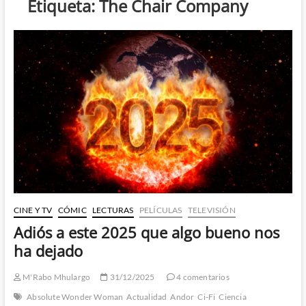
Etiqueta:
The Chair Company
CINE Y TV
CÓMIC
LECTURAS
PELÍCULAS
TELEVISIÓN
Adiós a este 2025 que algo bueno nos
ha dejado
M'Rabo Mhulargo
31/12/2025
4 comentarios
Absolute Wonder Woman
Actualidad
Andor
Ci-Fi
Ciencia