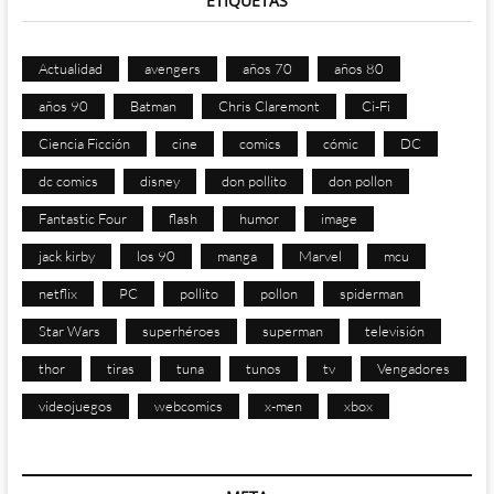
ETIQUETAS
Actualidad
avengers
años 70
años 80
años 90
Batman
Chris Claremont
Ci-Fi
Ciencia Ficción
cine
comics
cómic
DC
dc comics
disney
don pollito
don pollon
Fantastic Four
flash
humor
image
jack kirby
los 90
manga
Marvel
mcu
netflix
PC
pollito
pollon
spiderman
Star Wars
superhéroes
superman
televisión
thor
tiras
tuna
tunos
tv
Vengadores
videojuegos
webcomics
x-men
xbox