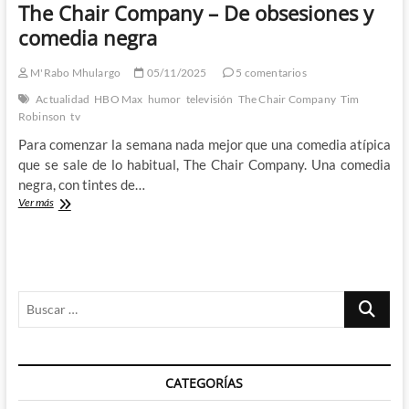
The Chair Company – De obsesiones y
comedia negra
M'Rabo Mhulargo
05/11/2025
5 comentarios
Actualidad
HBO Max
humor
televisión
The Chair Company
Tim
Robinson
tv
Para comenzar la semana nada mejor que una comedia atípica
que se sale de lo habitual, The Chair Company. Una comedia
negra, con tintes de…
The
Ver más
Chair
Company
–
De
obsesiones
Buscar
y
comedia
…
negra
CATEGORÍAS