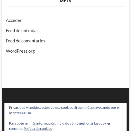
META
Acceder
Feed de entradas
Feed de comentarios
WordPress.org
Privacidad y cookies: este sitio usa cookies. Si continúas navegando por él,
aceptas su uso.
Para obtener más información, incluido cómo gestionar las cookies,
BRAINSTOMPING
| Diseñado por:
Theme Freesia
|
WordPress
| © Todos
consulta:
Política de cookies
los derechos reservados