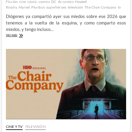
Ficción
cine
cómic
comics
DC
dc comics
Heated
Rivalry
Marvel
Pluribus
superhéroes
televisión
The Chair Company
tv
Diógenes ya compartió ayer sus miedos sobre ese 2026 que
tenemos a la vuelta de la esquina, y como comparto esos
miedos, y tengo incluso…
Adiós
Ver más
a
este
2025
que
algo
bueno
nos
ha
dejado
CINE Y TV
TELEVISIÓN