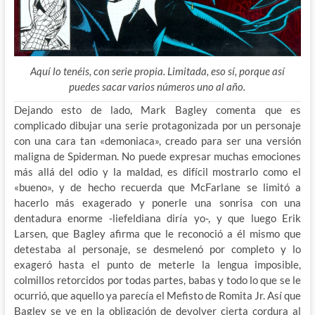
Aquí lo tenéis, con serie propia. Limitada, eso sí, porque así
puedes sacar varios números uno al año.
Dejando esto de lado, Mark Bagley comenta que es
complicado dibujar una serie protagonizada por un personaje
con una cara tan «demoniaca», creado para ser una versión
maligna de Spiderman. No puede expresar muchas emociones
más allá del odio y la maldad, es difícil mostrarlo como el
«bueno», y de hecho recuerda que McFarlane se limitó a
hacerlo más exagerado y ponerle una sonrisa con una
dentadura enorme -liefeldiana diría yo-, y que luego Erik
Larsen, que Bagley afirma que le reconoció a él mismo que
detestaba al personaje, se desmelenó por completo y lo
exageró hasta el punto de meterle la lengua imposible,
colmillos retorcidos por todas partes, babas y todo lo que se le
ocurrió, que aquello ya parecía el Mefisto de Romita Jr. Así que
Bagley se ve en la obligación de devolver cierta cordura al