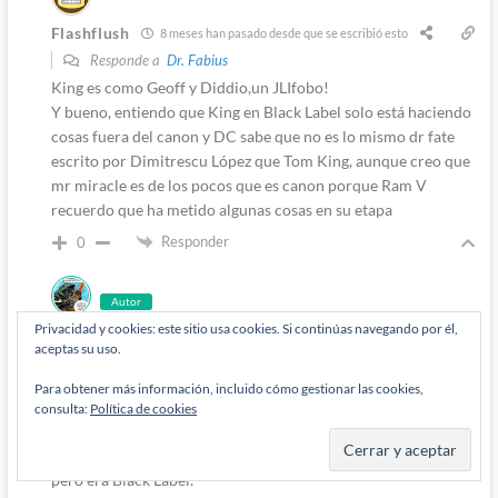
Flashflush
8 meses han pasado desde que se escribió esto
Responde a
Dr. Fabius
King es como Geoff y Diddio,un JLIfobo!
Y bueno, entiendo que King en Black Label solo está haciendo
cosas fuera del canon y DC sabe que no es lo mismo dr fate
escrito por Dimitrescu López que Tom King, aunque creo que
mr miracle es de los pocos que es canon porque Ram V
recuerdo que ha metido algunas cosas en su etapa
Responder
0
Autor
Privacidad y cookies: este sitio usa cookies. Si continúas navegando por él,
Diógenes Pantarújez
aceptas su uso.
8 meses han pasado desde que se escribió esto
Responde a
Flashflush
Para obtener más información, incluido cómo gestionar las cookies,
No, si el tío es superfan. Lo que hizo con Wally en el crossover
consulta:
Política de cookies
de los dementes aquel fue porque DiDio estaba empeñado en
enmierdar a Wally, luego en Blanco Humano ya fue otro rollo,
pero era Black Label.