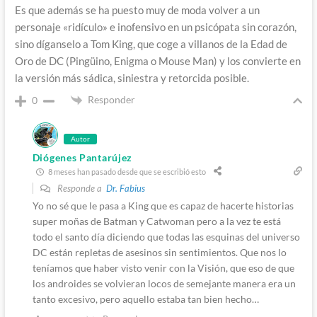
Es que además se ha puesto muy de moda volver a un
personaje «ridículo» e inofensivo en un psicópata sin corazón,
sino díganselo a Tom King, que coge a villanos de la Edad de
Oro de DC (Pingüino, Enigma o Mouse Man) y los convierte en
la versión más sádica, siniestra y retorcida posible.
Responder
0
Autor
Diógenes Pantarújez
8 meses han pasado desde que se escribió esto
Responde a
Dr. Fabius
Yo no sé que le pasa a King que es capaz de hacerte historias
super moñas de Batman y Catwoman pero a la vez te está
todo el santo día diciendo que todas las esquinas del universo
DC están repletas de asesinos sin sentimientos. Que nos lo
teníamos que haber visto venir con la Visión, que eso de que
los androides se volvieran locos de semejante manera era un
tanto excesivo, pero aquello estaba tan bien hecho…