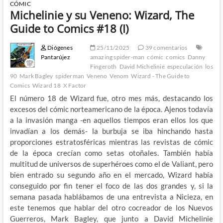
CÓMIC
Michelinie y su Veneno: Wizard, The
Guide to Comics #18 (I)
Diógenes
25/11/2025
39 comentarios
Pantarújez
amazing spider-man
cómic
comics
Danny
Fingeroth
David Michelinie
especulación
los
90
Mark Bagley
spiderman
Veneno
Venom
Wizard - The Guide to
Comics
Wizard 18
X Factor
El número 18 de Wizard fue, otro mes más, destacando los
excesos del cómic norteamericano de la época. Ajenos todavía
a la invasión manga -en aquellos tiempos eran ellos los que
invadían a los demás- la burbuja se iba hinchando hasta
proporciones estratosféricas mientras las revistas de cómic
de la época crecían como setas otoñales. También había
multitud de universos de superhéroes como el de Valiant, pero
bien entrado su segundo año en el mercado, Wizard había
conseguido por fin tener el foco de las dos grandes y, si la
semana pasada hablábamos de una entrevista a Nicieza, en
este tenemos que hablar del otro cocreador de los Nuevos
Guerreros, Mark Bagley, que junto a David Michelinie