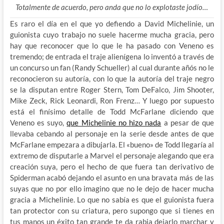
Totalmente de acuerdo, pero anda que no lo explotaste jodío…
Es raro el día en el que yo defiendo a David Michelinie, un
guionista cuyo trabajo no suele hacerme mucha gracia, pero
hay que reconocer que lo que le ha pasado con Veneno es
tremendo; de entrada el traje alienígena lo inventó a través de
un concurso un fan (Randy Schueller) al cual durante añós no le
reconocieron su autoría, con lo que la autoría del traje negro
se la disputan entre Roger Stern, Tom DeFalco, Jim Shooter,
Mike Zeck, Rick Leonardi, Ron Frenz… Y luego por supuesto
está el finísimo detalle de Todd McFarlane diciendo que
Veneno es suyo,
que Michelinie no hizo nada
a pesar de que
llevaba cebando al personaje en la serie desde antes de que
McFarlane empezara a dibujarla. El «bueno» de Todd llegaría al
extremo de disputarle a Marvel el personaje alegando que era
creación suya, pero el hecho de que fuera tan derivativo de
Spiderman acabó dejando el asunto en una bravata más de las
suyas que no por ello imagino que no le dejo de hacer mucha
gracia a Michelinie. Lo que no sabía es que el guionista fuera
tan protector con su criatura, pero supongo que si tienes en
tus manos un éxito tan grande te da rabia dejarlo marchar y