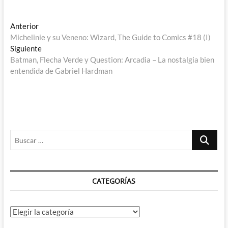
Navegación
Entrada
Anterior
anterior:
Michelinie y su Veneno: Wizard, The Guide to Comics #18 (I)
de
Entrada
Siguiente
entradas
siguiente:
Batman, Flecha Verde y Question: Arcadia – La nostalgia bien
entendida de Gabriel Hardman
Buscar
…
CATEGORÍAS
Categorías