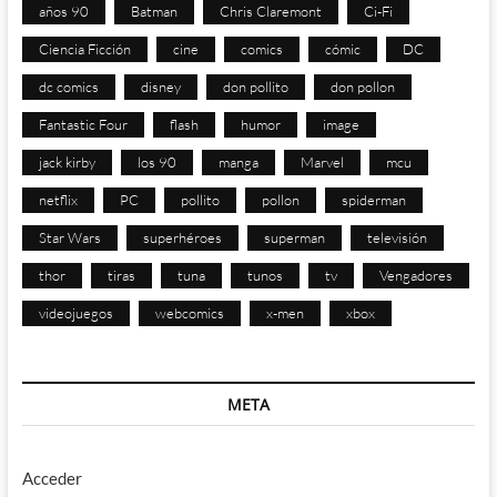
años 90
Batman
Chris Claremont
Ci-Fi
Ciencia Ficción
cine
comics
cómic
DC
dc comics
disney
don pollito
don pollon
Fantastic Four
flash
humor
image
jack kirby
los 90
manga
Marvel
mcu
netflix
PC
pollito
pollon
spiderman
Star Wars
superhéroes
superman
televisión
thor
tiras
tuna
tunos
tv
Vengadores
videojuegos
webcomics
x-men
xbox
META
Acceder