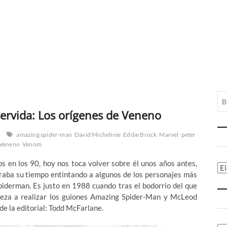
ervida: Los orígenes de Veneno
amazing spider-man
David Michelinie
Eddie Brock
Marvel
peter
Veneno
Venom
 en los 90, hoy nos toca volver sobre él unos años antes,
Ca
raba su tiempo entintando a algunos de los personajes más
iderman. Es justo en 1988 cuando tras el bodorrio del que
eza a realizar los guiones Amazing Spider-Man y McLeod
 de la editorial: Todd McFarlane.