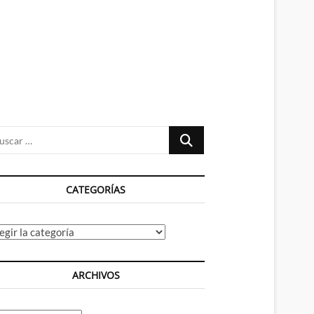
n
ú
Buscar
…
CATEGORÍAS
tegorías
ARCHIVOS