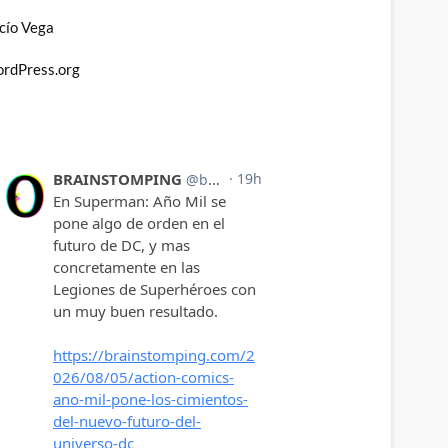
cío Vega
rdPress.org