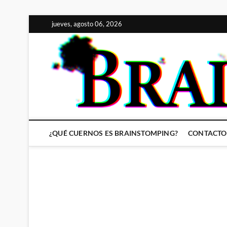
Saltar
jueves, agosto 06, 2026
al
contenido
¿QUÉ CUERNOS ES BRAINSTOMPING?
CONTACTO