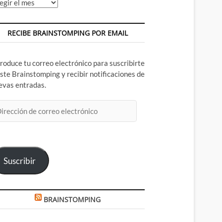
chivos
RECIBE BRAINSTOMPING POR EMAIL
troduce tu correo electrónico para suscribirte
este Brainstomping y recibir notificaciones de
evas entradas.
rección
rreo
ectrónico
Suscribir
BRAINSTOMPING