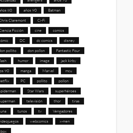
años 80
años 90
Batman
Chris Claremont
Ci-Fi
Ciencia Ficción
cine
comics
cómic
DC
dc comics
disney
don pollito
don pollon
Fantastic Four
flash
humor
image
jack kirby
los 90
manga
Marvel
mcu
netflix
PC
pollito
pollon
spiderman
Star Wars
superhéroes
superman
televisión
thor
tiras
tuna
tunos
tv
Vengadores
videojuegos
webcomics
x-men
xbox