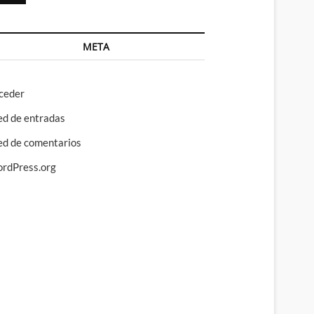
META
ceder
ed de entradas
ed de comentarios
rdPress.org