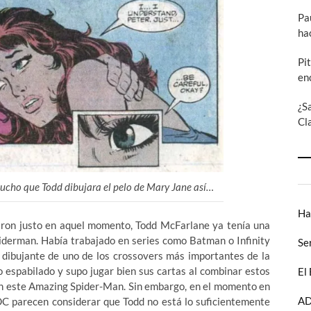
Pa
ha
Pi
en
¿S
Cl
cho que Todd dibujara el pelo de Mary Jane así…
Ha
taron justo en aquel momento, Todd McFarlane ya tenía una
iderman. Había trabajado en series como Batman o Infinity
Se
el dibujante de uno de los crossovers más importantes de la
po espabilado y supo jugar bien sus cartas al combinar estos
El
con este Amazing Spider-Man. Sin embargo, en el momento en
AD
DC parecen considerar que Todd no está lo suficientemente