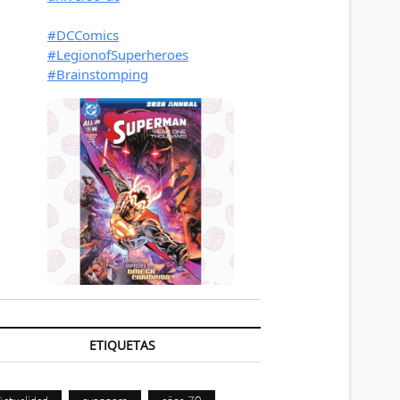
ETIQUETAS
Actualidad
avengers
años 70