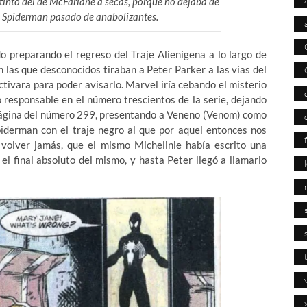
into del de McFarlane a secas, porque no dejaba de
un Spiderman pasado de anabolizantes.
o preparando el regreso del Traje Alienígena a lo largo de
 las que desconocidos tiraban a Peter Parker a las vías del
ctivara para poder avisarlo. Marvel iría cebando el misterio
o responsable en el número trescientos de la serie, dejando
 página del número 299, presentando a Veneno (Venom) como
piderman con el traje negro al que por aquel entonces nos
 volver jamás, que el mismo Michelinie había escrito una
l final absoluto del mismo, y hasta Peter llegó a llamarlo