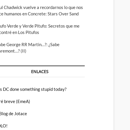
ul Chadwick vuelve a recordarnos lo que nos
ce humanos en Concrete: Stars Over Sand
tufo Verde y Verde Pitufo: Secretos que me
contré en Los Pitufos
abe George RR Martin…?: ¿Sabe
aremont…? (II)
ENLACES
s DC done something stupid today?
ré breve (EmeA)
 Blog de Jotace
LO!