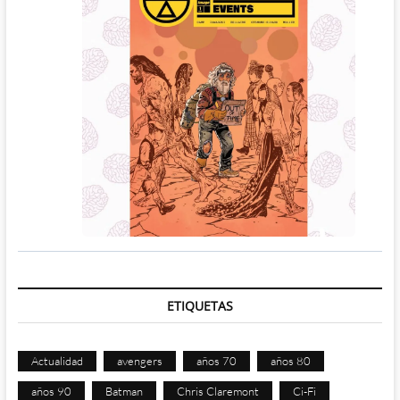
ETIQUETAS
Actualidad
avengers
años 70
años 80
años 90
Batman
Chris Claremont
Ci-Fi