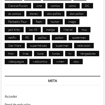
Ciencia Ficción
cine
comics
cómic
DC
dc comics
disney
don pollito
don pollon
Fantastic Four
flash
humor
image
jack kirby
los 90
manga
Marvel
mcu
netflix
PC
pollito
pollon
spiderman
Star Wars
superhéroes
superman
televisión
thor
tiras
tuna
tunos
tv
Vengadores
videojuegos
webcomics
x-men
xbox
META
Acceder
Feed de entradas