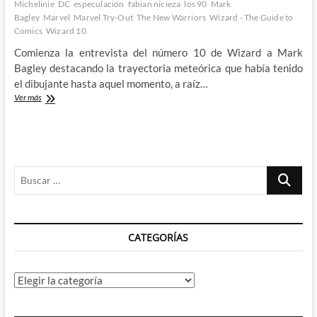
Michelinie
DC
especulación
fabian nicieza
los 90
Mark
Bagley
Marvel
Marvel Try-Out
The New Warriors
Wizard - The Guide to
Comics
Wizard 10
Comienza la entrevista del número 10 de Wizard a Mark
Bagley destacando la trayectoria meteórica que había tenido
el dibujante hasta aquel momento, a raíz…
Mark
Ver más
Bagley
deja
New
Warriors:
Wizard,
Buscar
The
Guide
…
to
Comics
#10
CATEGORÍAS
(VI)
Categorías