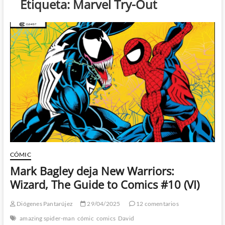
Etiqueta:
Marvel Try-Out
CÓMIC
Mark Bagley deja New Warriors:
Wizard, The Guide to Comics #10 (VI)
Diógenes Pantarújez
29/04/2025
12 comentarios
amazing spider-man
cómic
comics
David