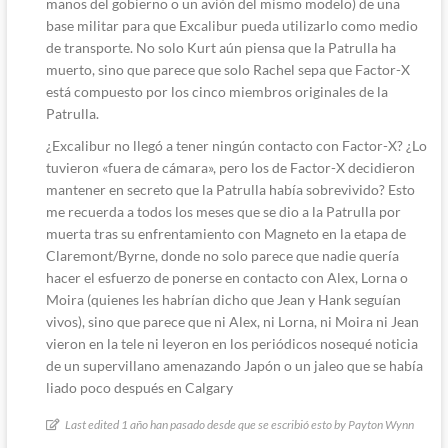
manos del gobierno o un avión del mismo modelo) de una
base militar para que Excalibur pueda utilizarlo como medio
de transporte. No solo Kurt aún piensa que la Patrulla ha
muerto, sino que parece que solo Rachel sepa que Factor-X
está compuesto por los cinco miembros originales de la
Patrulla.
¿Excalibur no llegó a tener ningún contacto con Factor-X? ¿Lo
tuvieron «fuera de cámara», pero los de Factor-X decidieron
mantener en secreto que la Patrulla había sobrevivido? Esto
me recuerda a todos los meses que se dio a la Patrulla por
muerta tras su enfrentamiento con Magneto en la etapa de
Claremont/Byrne, donde no solo parece que nadie quería
hacer el esfuerzo de ponerse en contacto con Alex, Lorna o
Moira (quienes les habrían dicho que Jean y Hank seguían
vivos), sino que parece que ni Alex, ni Lorna, ni Moira ni Jean
vieron en la tele ni leyeron en los periódicos nosequé noticia
de un supervillano amenazando Japón o un jaleo que se había
liado poco después en Calgary
Last edited 1 año han pasado desde que se escribió esto by Payton Wynn