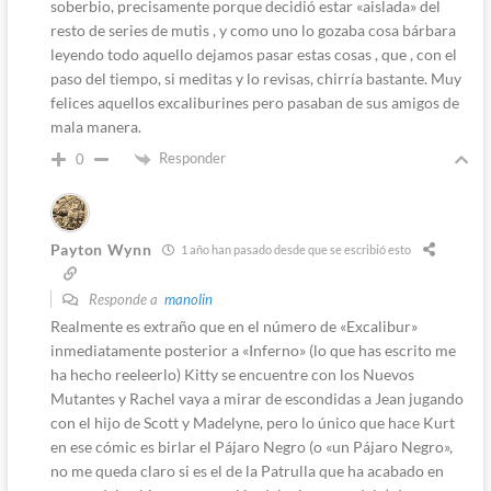
soberbio, precisamente porque decidió estar «aislada» del
resto de series de mutis , y como uno lo gozaba cosa bárbara
leyendo todo aquello dejamos pasar estas cosas , que , con el
paso del tiempo, si meditas y lo revisas, chirría bastante. Muy
felices aquellos excaliburines pero pasaban de sus amigos de
mala manera.
Responder
0
Payton Wynn
1 año han pasado desde que se escribió esto
Responde a
manolin
Realmente es extraño que en el número de «Excalibur»
inmediatamente posterior a «Inferno» (lo que has escrito me
ha hecho reeleerlo) Kitty se encuentre con los Nuevos
Mutantes y Rachel vaya a mirar de escondidas a Jean jugando
con el hijo de Scott y Madelyne, pero lo único que hace Kurt
en ese cómic es birlar el Pájaro Negro (o «un Pájaro Negro»,
no me queda claro si es el de la Patrulla que ha acabado en