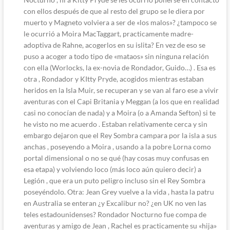
con ellos después de que al resto del grupo se le diera por
muerto y Magneto volviera a ser de «los malos»? ¿tampoco se
le ocurrió a Moira MacTaggart, practicamente madre-
adoptiva de Rahne, acogerlos en su islita? En vez de eso se
puso a acoger a todo tipo de «mataos» sin ninguna relación
con ella (Worlocks, la ex-novia de Rondador, Guido…) . Esa es
otra , Rondador y KItty Pryde, acogidos mientras estaban
heridos en la Isla Muir, se recuperan y se van al faro ese a vivir
aventuras con el Capi Britania y Meggan (a los que en realidad
casi no conocían de nada) y a Moira (o a Amanda Sefton) si te
he visto no me acuerdo . Estaban relativamente cerca y sin
embargo dejaron que el Rey Sombra campara por la isla a sus
anchas , poseyendo a Moira , usando a la pobre Lorna como
portal dimensional o no se qué (hay cosas muy confusas en
esa etapa) y volviendo loco (más loco aún quiero decir) a
Legión , que era un puto peligro incluso sin el Rey Sombra
poseyéndolo. Otra: Jean Grey vuelve a la vida , hasta la patru
en Australia se enteran ¿y Excalibur no? ¿en UK no ven las
teles estadounidenses? Rondador Nocturno fue compa de
aventuras y amigo de Jean , Rachel es practicamente su «hija»