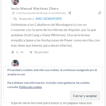
Jesús Manuel Martínez Otero
1 año han pasado desde que se escribió esto
Responde a
AMO VEDRAPONTE
Uniéndose a los Caballeros de Wundagore (y con un
crossover con la serie de los Héroes de Alquiler, por la que
andaban Scott Lang y Dane Whitman). Una serie breve
simpática (pese a las limitaciones de Peyer como escriba, con
más ideas que talento para desarrollarlas).
Responder
0
Privacidad y cookies: este sitio usa cookies. Si continúas navegando por él,
Jesús Manuel Martínez Otero
aceptas su uso.
1 año han pasado desde que se escribió esto
Responde a
Diógenes Pantarújez
Para obtener más información, incluido cómo gestionar las cookies,
consulta:
Política de cookies
Y demostró tener toda la razón del mundo. Acordaos de la
última lamentable intentona de Peter David en los X-Factor,
en la breve versión corporativa del grupo (lo de All-New) con
traje en serie horrible para todos (y no pegaba nada que