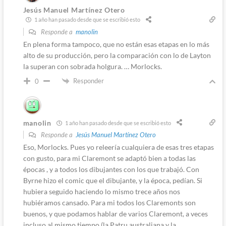
Jesús Manuel Martínez Otero
1 año han pasado desde que se escribió esto
Responde a
manolin
En plena forma tampoco, que no están esas etapas en lo más
alto de su producción, pero la comparación con lo de Layton
la superan con sobrada holgura. … Morlocks.
Responder
0
manolin
1 año han pasado desde que se escribió esto
Responde a
Jesús Manuel Martínez Otero
Eso, Morlocks. Pues yo releería cualquiera de esas tres etapas
con gusto, para mi Claremont se adaptó bien a todas las
épocas , y a todos los dibujantes con los que trabajó. Con
Byrne hizo el comic que el dibujante, y la época, pedían. Si
hubiera seguido haciendo lo mismo trece años nos
hubiéramos cansado. Para mi todos los Claremonts son
buenos, y que podamos hablar de varios Claremont, a veces
incluso al mismo tiempo (la Patru australiana y la