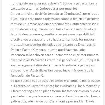
…¿no quisieron saber nada de ella? . Los de la patru tenían la
excusa de estar haciéndose pasar por muertos
(importantísima decisión tomada en 10 minutos) , pero los de
Excalibur o eran unos egoistas del copón o tenían un despiste
mayúsculo, ambas opciones dificilmente justificables desde el
punto de vista argumentativo. Hasta Cable , tan criticado, y
tan «tio duro» que era, resultó tener más «responsabilidad
afectiva» de esa que ahora se habla tanto, hacia los nuevos
mutis, sin conocerlos de nada , que la gente de Excalibur, la
Patru o Factor X, y por supuesto que Magneto. Loba
Venenosa se lo echó en cara a Tormenta en el primer número
del crossover Proyecto Exterminio ¡y poco le dijo! . Porque la
excusa argumentativa de la muerte fingida de la patru y su
autoexilio en Australia es tan peregrina o más que la de la
fundación de Factor X.
Lo que sucede es que esas tres series eran mucho mejores que
el FactorX de Layton y por eso los excusamos , los Simonson y
Claremont seguían en plena forma, las tres series eran buenas
y entretenidas , cada una a su manera, Excalibur era tan buena
y divertida, además de por Claremont y por un Alan Davis