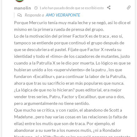
manolin
1 año han pasado desde que se escribió esto
Responde a
AMO VEDRAPONTE
Porque Mercurio tenía muy mala leche y se negó, así lo dice el
mismo en la primera rueda de prensa del grupo.
Lo de la motivación del primer FactorX es de traca , eso sí,
tampoco se entiende porque continuó el grupo después de
que se descubriera el pastel. Fíjate que Factor X revela su
identidad y todo el «timo» de los cazadores de mutantes, justo
cuando a la Patrulla X se le dio por muerta. Lo lógico es que se
hubieran unido a los «supervivientes» de la patru , los que
fundaron «Excalibur», para continuar la labor de la Patrulla,
ahora que tras su sacrificio eran más populares que nunca.
¿La lógica de que no lo hicieran? pues editorial, era mejor
vender tres series, Patru, Factor y Excalibur, que una o dos,
pero argumentalmente no tiene sentido.
Que mucho se critica, y con razón, el abandono de Scott a
Madelyne , pero hay varias cosas en las relaciones (o falta de
ellas) entre los mutis que son de traca. Por ejemplo, el
abandonar a su suerte a los nuevos mutis, ¿ni a Rondador
Nocturno , ni a Kitty Pryde se les ocurrió ponerse en contacto