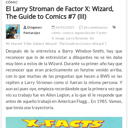
CÓMIC
El Larry Stroman de Factor X: Wizard,
The Guide to Comics #7 (III)
Diógenes
14/01/2025
26 comentarios
Pantarújez
cómic
comics
especulación
Factor
X
image
Larry Stroman
los
90
Marvel
Tribe
Valiant
Wizard - The Guide to Comics
Wizard 7
Después de la entrevista a Barry Windsor-Smith, hay que
reconocer que lo de entrevistar a dibujantes no se les daba
muy bien a estos de la Wizard. Durante su primer año hay que
reconocer que eran prácticamente un fanzine venido arriba,
con lo que muchas de las preguntas que hacen a BWS se las
repiten a Larry Stroman como si fueran la misma persona. Y
aun así pues oye, empieza recordándole que la primera vez que
vio su trabajo fue en Alien Legion, a lo que él le responde que
antes de aquello trabajó en American Flagg… En 1985. Vamos,
que tenía una trayectoria.