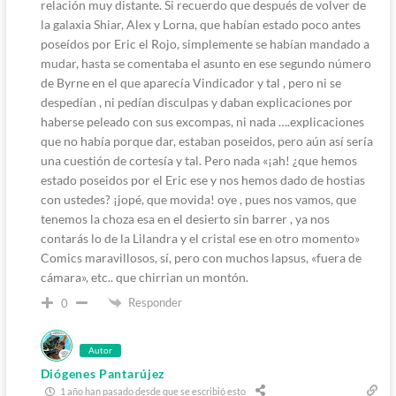
relación muy distante. Si recuerdo que después de volver de
la galaxia Shiar, Alex y Lorna, que habían estado poco antes
poseídos por Eric el Rojo, simplemente se habían mandado a
mudar, hasta se comentaba el asunto en ese segundo número
de Byrne en el que aparecía Vindicador y tal , pero ni se
despedían , ni pedían disculpas y daban explicaciones por
haberse peleado con sus excompas, ni nada ….explicaciones
que no había porque dar, estaban poseidos, pero aún así sería
una cuestión de cortesía y tal. Pero nada «¡ah! ¿que hemos
estado poseidos por el Eric ese y nos hemos dado de hostias
con ustedes? ¡jopé, que movida! oye , pues nos vamos, que
tenemos la choza esa en el desierto sin barrer , ya nos
contarás lo de la Lilandra y el cristal ese en otro momento»
Comics maravillosos, sí, pero con muchos lapsus, «fuera de
cámara», etc.. que chirrian un montón.
Responder
0
Autor
Diógenes Pantarújez
1 año han pasado desde que se escribió esto