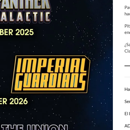
Pa
ha
Pi
en
¿S
Cl
Ha
Se
El
AD