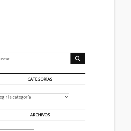
n
ú
Buscar
…
CATEGORÍAS
tegorías
ARCHIVOS