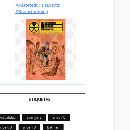
ETIQUETAS
Actualidad
avengers
años 70
años 80
años 90
Batman