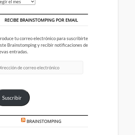
chivos
RECIBE BRAINSTOMPING POR EMAIL
troduce tu correo electrónico para suscribirte
este Brainstomping y recibir notificaciones de
evas entradas.
rección
rreo
ectrónico
Suscribir
BRAINSTOMPING