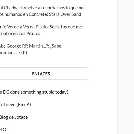
ul Chadwick vuelve a recordarnos lo que nos
ce humanos en Concrete: Stars Over Sand
tufo Verde y Verde Pitufo: Secretos que me
contré en Los Pitufos
abe George RR Martin…?: ¿Sabe
aremont…? (II)
ENLACES
s DC done something stupid today?
ré breve (EmeA)
 Blog de Jotace
LO!