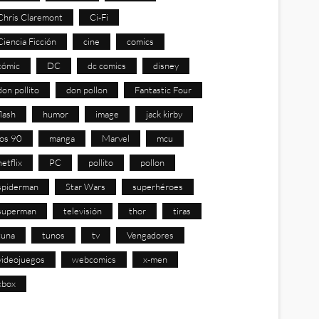
Chris Claremont
Ci-Fi
Ciencia Ficción
cine
comics
cómic
DC
dc comics
disney
don pollito
don pollon
Fantastic Four
flash
humor
image
jack kirby
los 90
manga
Marvel
mcu
netflix
PC
pollito
pollon
spiderman
Star Wars
superhéroes
superman
televisión
thor
tiras
tuna
tunos
tv
Vengadores
videojuegos
webcomics
x-men
xbox