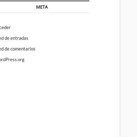
META
ceder
ed de entradas
ed de comentarios
rdPress.org