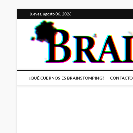
Saltar
jueves, agosto 06, 2026
al
contenido
¿QUÉ CUERNOS ES BRAINSTOMPING?
CONTACTO