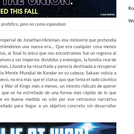
Ro
Wo
te profético, pero no como esperaban
 Imperial de Jonathan Hickman, esa miniserie que pretendía
metiéndonos una nueva era… Que era cualquier cosa menos
s, al final lo único que nos encontramos fue un regreso al
lven a ser Imperios divididos y enemigos, la familia real de
 más, Lilandra ha resucitado y parecía destinada a recuperar
on la Mente Mundial de Xandar en su cabeza, Sakaar volvía a
vo, no era más que el status quo que tenía el lado cósmico
 y War of Kings más o menos, un intento ridículo de querer
y que se ha estrellado de una forma más rápida de lo que
e en buena medida no solo por ese retroceso narrativo
señado para llegar a un objetivo concreto sin desarrollar