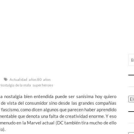
Actualidad
años 80
años
Nostalgia de la mala
superhéroes
 la nostalgia bien entendida puede ser sanísima hoy quiero
Ca
o de vista del consumidor sino desde las grandes compañías
e fascismo, como dicen algunos que parecen haber aprendido
amentable que denota una falta de creatividad enorme. Y eso
 menudo en la Marvel actual (DC también tira mucho de ello
o).