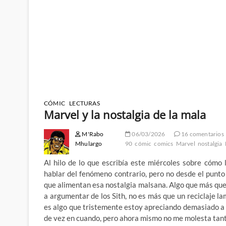
CÓMIC
LECTURAS
Marvel y la nostalgia de la mala
M'Rabo
06/03/2026
16 comentarios
Mhulargo
90
cómic
comics
Marvel
nostalgia
Al hilo de lo que escribía este miércoles sobre cómo
hablar del fenómeno contrario, pero no desde el punt
que alimentan esa nostalgia malsana. Algo que más qu
a argumentar de los Sith, no es más que un reciclaje l
es algo que tristemente estoy apreciando demasiado a
de vez en cuando, pero ahora mismo no me molesta tant