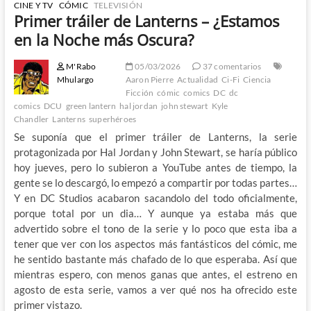
CINE Y TV
CÓMIC
TELEVISIÓN
Primer tráiler de Lanterns – ¿Estamos
en la Noche más Oscura?
M'Rabo
05/03/2026
37 comentarios
Mhulargo
Aaron Pierre
Actualidad
Ci-Fi
Ciencia
Ficción
cómic
comics
DC
dc
comics
DCU
green lantern
hal jordan
john stewart
Kyle
Chandler
Lanterns
superhéroes
Se suponía que el primer tráiler de Lanterns, la serie
protagonizada por Hal Jordan y John Stewart, se haría público
hoy jueves, pero lo subieron a YouTube antes de tiempo, la
gente se lo descargó, lo empezó a compartir por todas partes…
Y en DC Studios acabaron sacandolo del todo oficialmente,
porque total por un dia… Y aunque ya estaba más que
advertido sobre el tono de la serie y lo poco que esta iba a
tener que ver con los aspectos más fantásticos del cómic, me
he sentido bastante más chafado de lo que esperaba. Así que
mientras espero, con menos ganas que antes, el estreno en
agosto de esta serie, vamos a ver qué nos ha ofrecido este
primer vistazo.