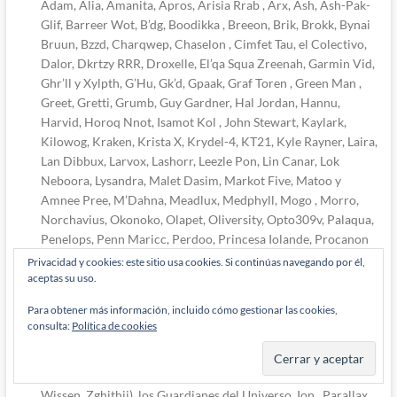
Adam, Alia, Amanita, Apros, Arisia Rrab , Arx, Ash, Ash-Pak-
Glif, Barreer Wot, B’dg, Boodikka , Breeon, Brik, Brokk, Bynai
Bruun, Bzzd, Charqwep, Chaselon , Cimfet Tau, el Colectivo,
Dalor, Dkrtzy RRR, Droxelle, El’qa Squa Zreenah, Garmin Vid,
Ghr’ll y Xylpth, G’Hu, Gk’d, Gpaak, Graf Toren , Green Man ,
Greet, Gretti, Grumb, Guy Gardner, Hal Jordan, Hannu,
Harvid, Horoq Nnot, Isamot Kol , John Stewart, Kaylark,
Kilowog, Kraken, Krista X, Krydel-4, KT21, Kyle Rayner, Laira,
Lan Dibbux, Larvox, Lashorr, Leezle Pon, Lin Canar, Lok
Neboora, Lysandra, Malet Dasim, Markot Five, Matoo y
Amnee Pree, M’Dahna, Meadlux, Medphyll, Mogo , Morro,
Norchavius, Okonoko, Olapet, Oliversity, Opto309v, Palaqua,
Penelops, Penn Maricc, Perdoo, Princesa Iolande, Procanon
Kaa, Raker Qarrigat , R’amey Holl, Rees-Van, Relok Hag,
Privacidad y cookies: este sitio usa cookies. Si continúas navegando por él,
Remnant Nod, Rori Stroh, Rot Lop Fan , RRU-9-2, Saarek,
aceptas su uso.
Salaak , Sendrina, Sheriff Mardin, Shilandra Thane, Shorm, Sir
Para obtener más información, incluido cómo gestionar las cookies,
Deeter, Skirl, Skyrd, Sodam Yat , Soranik Natu , Spol, Stel ,
consulta:
Política de cookies
Symon Terrynce, Taa, Tagort, Tahr, Talmadge, T-Cher, Tomar-Tu
, Tomy-Fai, Torquemada, Tuebeen, Turytt , Umitu, Vandor,
Varix, Vath Sarn, Venizz, Vode-M, Volk, Von Daggle, Voz,
Wissen, Zghithii), los Guardianes del Universo, Ion , Parallax,