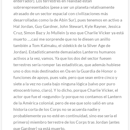
enterrador). Los terrestres en realidad están
sobrerepresentados (pese a ser un planeta relativamente
atrasado de un sector espacial con civilizaciones más
desarrolladas como la de Abin Sur), pues tenemos en activo a
Hal Jordan, Guy Gardner, John Stewart, Kyle Rayner, Jessica
Cruz, Simon Baz y Jo Mullein (y eso que Charlie Vicker ya está
muerto ….casi me sorprende que no le diesen un anillo
también a Tom Kalmaku, el sidekick de la Silver Age de
Jordan). Estadísticamente demasiados Lanterns humanos
activos a la vez, vamos. Ya que los dos del sector fuesen
terrestres sería romper las estadísticas, que además hubiese
uno o dos más destinados en Oa en la Guardia de Honor o
funciones de apoyo, pues vale, pero que sean entre cinco y
siete a la vez no cuela bajo ninguna lógica (salvo por puro
etnocentrismo, claro). Y lo dicho, porque Charlie Vicker, el
actor que fue el «segundo» (y porque no contamos el Lantern
de la América colonial, pero de ese que solo salió en una
historia corta de los Corps no se acuerda nadie y
probablemente ya no esté en continuidad, sino ese sería el
primero) miembro terrestre de los Corps tras Jordan (antes
que Gardner) ya está muerto.