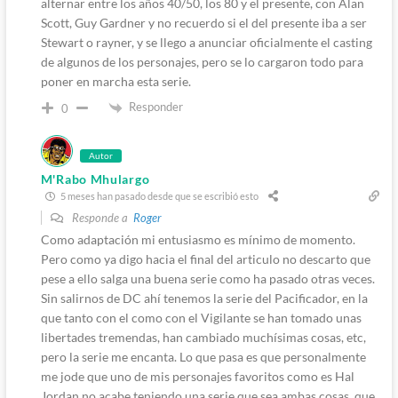
alternar entre los años 40/50, los 80 y el presente, con Alan
Scott, Guy Gardner y no recuerdo si el del presente iba a ser
Stewart o rayner, y se llego a anunciar oficialmente el casting
de algunos de los personajes, pero se lo cargaron todo para
poner en marcha esta serie.
Responder
0
Autor
M'Rabo Mhulargo
5 meses han pasado desde que se escribió esto
Responde a
Roger
Como adaptación mi entusiasmo es mínimo de momento.
Pero como ya digo hacia el final del articulo no descarto que
pese a ello salga una buena serie como ha pasado otras veces.
Sin salirnos de DC ahí tenemos la serie del Pacificador, en la
que tanto con el como con el Vigilante se han tomado unas
libertades tremendas, han cambiado muchísimas cosas, etc,
pero la serie me encanta. Lo que pasa es que personalmente
me jode que uno de mis personajes favoritos como es Hal
Jordan no acabe teniendo una serie que sea ambas cosas, que