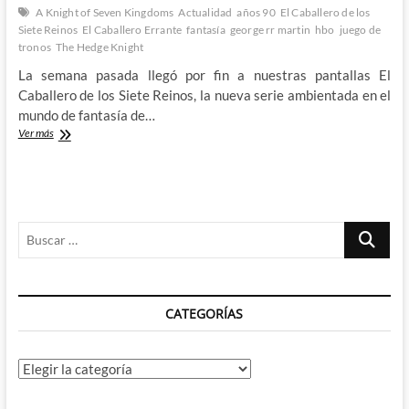
A Knight of Seven Kingdoms
Actualidad
años 90
El Caballero de los
Siete Reinos
El Caballero Errante
fantasía
george rr martin
hbo
juego de
tronos
The Hedge Knight
La semana pasada llegó por fin a nuestras pantallas El
Caballero de los Siete Reinos, la nueva serie ambientada en el
mundo de fantasía de…
Llegan
Ver más
las
divertidas
aventuras
de
Dunk
Buscar
y
Egg
…
en
El
Caballero
CATEGORÍAS
de
los
Siete
Reinos
Categorías