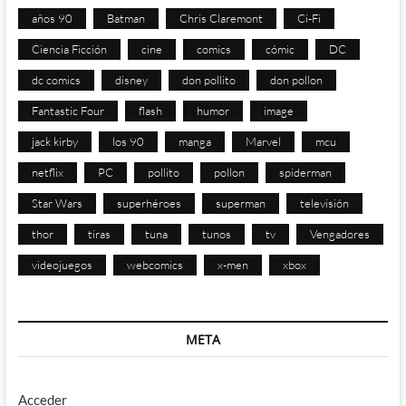
años 90
Batman
Chris Claremont
Ci-Fi
Ciencia Ficción
cine
comics
cómic
DC
dc comics
disney
don pollito
don pollon
Fantastic Four
flash
humor
image
jack kirby
los 90
manga
Marvel
mcu
netflix
PC
pollito
pollon
spiderman
Star Wars
superhéroes
superman
televisión
thor
tiras
tuna
tunos
tv
Vengadores
videojuegos
webcomics
x-men
xbox
META
Acceder