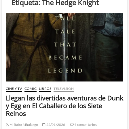
Etiqueta:
The Hedge Knight
CINE Y TV
CÓMIC
LIBROS
TELEVISIÓN
Llegan las divertidas aventuras de Dunk
y Egg en El Caballero de los Siete
Reinos
M'Rabo Mhulargo
22/01/2026
4 comentarios