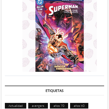
ETIQUETAS
Actualidad
avengers
años 70
años 80