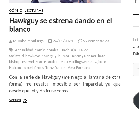
Ar
CÓMIC
LECTURAS
Hawkguy se estrena dando en el
blanco
In
M'Rabo Mhulargo
26/11/2021
62 comentarios
a 
Actualidad
cómic
comics
David Aja
Hailee
nu
Steinfeld
hawkeye
hawkguy
humor
Jeremy Renner
kate
bishop
Marvel
Matt Fraction
Matt Hollingsworth
Ojo de
Di
Halcón
superhéroes
Tony Dalton
Vera Farmiga
de
Con la serie de Hawkguy (me niego a llamarla de otra
co
forma) me resulta imposible ser imparcial, ya que
el
desde que leí y disfrute como…
Hawkguy
Ver más
se
estrena
dando
en
el
blanco