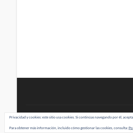
BRAINSTOMPING
Privacidad y cookies: este sitio usa cookies. Si continúas navegando por él, acepta
| Diseñado por:
Theme Freesia
|
WordPress
| ©
Para obtener más información, incluido cómo gestionar las cookies, consulta:
Po