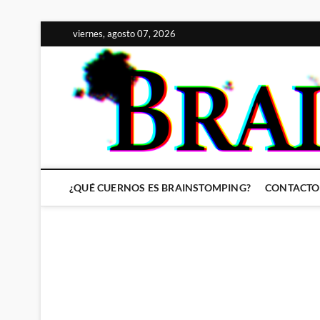
Saltar
viernes, agosto 07, 2026
al
contenido
¿QUÉ CUERNOS ES BRAINSTOMPING?
CONTACTO