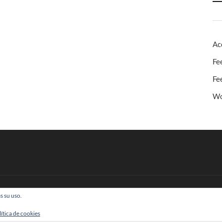
Ac
Fe
Fe
Wo
s su uso.
 Todos los derechos reservados
lítica de cookies