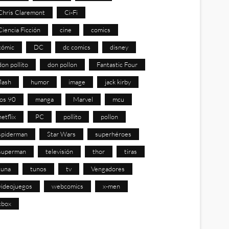
Chris Claremont
Ci-Fi
Ciencia Ficción
cine
comics
cómic
DC
dc comics
disney
don pollito
don pollon
Fantastic Four
flash
humor
image
jack kirby
los 90
manga
Marvel
mcu
netflix
PC
pollito
pollon
spiderman
Star Wars
superhéroes
superman
televisión
thor
tiras
tuna
tunos
tv
Vengadores
videojuegos
webcomics
x-men
xbox