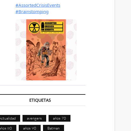
ETIQUETAS
Actualidad
avengers
años 70
años 80
años 90
Batman