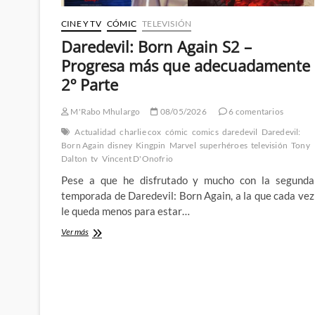
CINE Y TV
CÓMIC
TELEVISIÓN
Daredevil: Born Again S2 –
Progresa más que adecuadamente
2º Parte
M'Rabo Mhulargo
08/05/2026
6 comentarios
Actualidad
charlie cox
cómic
comics
daredevil
Daredevil:
Born Again
disney
Kingpin
Marvel
superhéroes
televisión
Tony
Dalton
tv
Vincent D'Onofrio
Pese a que he disfrutado y mucho con la segunda
temporada de Daredevil: Born Again, a la que cada vez
le queda menos para estar…
Daredevil:
Ver más
Born
Again
S2
–
Progresa
más