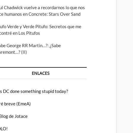
ul Chadwick vuelve a recordarnos lo que nos
ce humanos en Concrete: Stars Over Sand
tufo Verde y Verde Pitufo: Secretos que me
contré en Los Pitufos
abe George RR Martin…?: ¿Sabe
aremont…? (II)
ENLACES
s DC done something stupid today?
ré breve (EmeA)
 Blog de Jotace
LO!