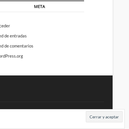
META
ceder
ed de entradas
ed de comentarios
rdPress.org