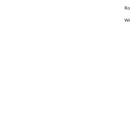
Ro
Wo