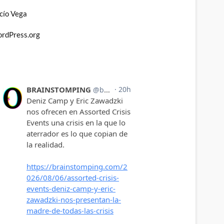
cío Vega
rdPress.org