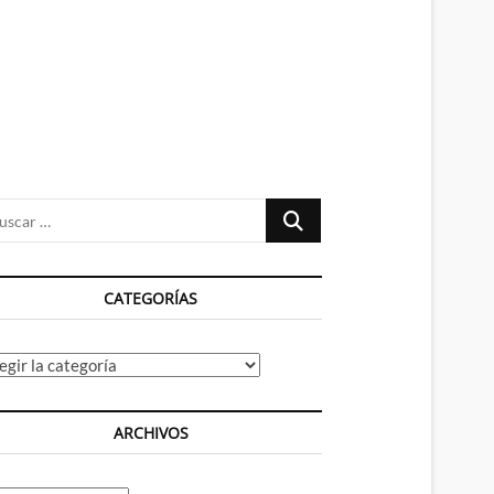
n
ú
Buscar
…
CATEGORÍAS
tegorías
ARCHIVOS