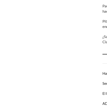
Pa
ha
Pi
en
¿S
Cl
Ha
Se
El
AD