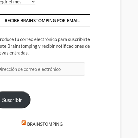
chivos
RECIBE BRAINSTOMPING POR EMAIL
troduce tu correo electrónico para suscribirte
este Brainstomping y recibir notificaciones de
evas entradas.
rección
rreo
ectrónico
Suscribir
BRAINSTOMPING