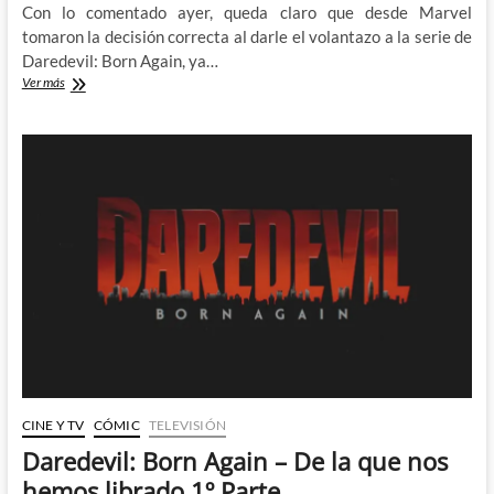
Con lo comentado ayer, queda claro que desde Marvel
tomaron la decisión correcta al darle el volantazo a la serie de
Daredevil: Born Again, ya…
Daredevil:
Ver más
Born
Again
–
De
la
que
nos
hemos
librado
2º
Parte
CINE Y TV
CÓMIC
TELEVISIÓN
Daredevil: Born Again – De la que nos
hemos librado 1º Parte