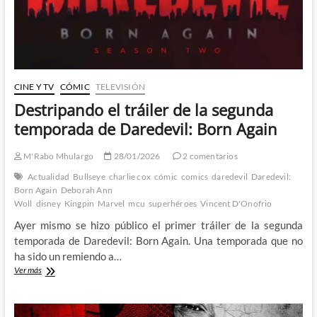
CINE Y TV
CÓMIC
TELEVISIÓN
Destripando el tráiler de la segunda
temporada de Daredevil: Born Again
M'Rabo Mhulargo
28/01/2026
2 comentarios
Actualidad
Bullseye
charlie cox
cómic
comics
daredevil
Daredevil:
Born Again
Deborah Ann
Woll
disney
Kingpin
Marvel
mcu
superhéroes
Vincent D'Onofrio
Ayer mismo se hizo público el primer tráiler de la segunda
temporada de Daredevil: Born Again. Una temporada que no
ha sido un remiendo a…
Destripando
Ver más
el
tráiler
de