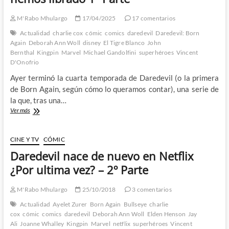
M'Rabo Mhulargo
17/04/2025
17 comentarios
Actualidad
charlie cox
cómic
comics
daredevil
Daredevil: Born
Again
Deborah Ann Woll
disney
El Tigre Blanco
John
Bernthal
Kingpin
Marvel
Michael Gandolfini
superhéroes
Vincent
D'Onofrio
Ayer terminó la cuarta temporada de Daredevil (o la primera
de Born Again, según cómo lo queramos contar), una serie de
la que, tras una…
Daredevil:
Ver más
Born
Again
–
CINE Y TV
CÓMIC
De
Daredevil nace de nuevo en Netflix
la
que
¿Por ultima vez? – 2º Parte
nos
hemos
M'Rabo Mhulargo
25/10/2018
3 comentarios
librado
1º
Actualidad
Ayelet Zurer
Born Again
Bullseye
charlie
Parte
cox
cómic
comics
daredevil
Deborah Ann Woll
Elden Henson
Jay
Ali
Joanne Whalley
Kingpin
Marvel
netflix
superhéroes
Vincent