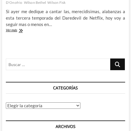
D'Onofrio
Wilson Bethel
Wilson Fisk
Si ayer me dedique a cantar las, merecidisimas, alabanzas a
esta tercera temporada del Daredevil de Netflix, hoy voy a
seguir mas o menos en…
Daredevil
Ver más
nace
de
nuevo
en
Netflix
Buscar
¿Por
ultima
…
vez?
–
2º
CATEGORÍAS
Parte
Categorías
ARCHIVOS