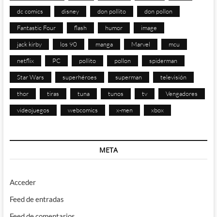
dc comics
disney
don pollito
don pollon
Fantastic Four
flash
humor
image
jack kirby
los 90
manga
Marvel
mcu
netflix
PC
pollito
pollon
spiderman
Star Wars
superhéroes
superman
televisión
thor
tiras
tuna
tunos
tv
Vengadores
videojuegos
webcomics
x-men
xbox
META
Acceder
Feed de entradas
Feed de comentarios