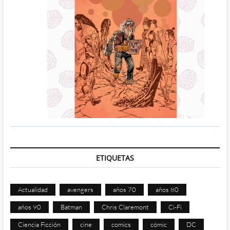
ETIQUETAS
Actualidad
avengers
años 70
años 80
años 90
Batman
Chris Claremont
Ci-Fi
Ciencia Ficción
cine
comics
cómic
DC