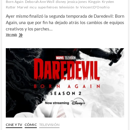
Born Again
Deborah Ann Woll
disney
jessica jones
Kingpin
Krysten
Rytter
Marvel
mcu
superhéroes
televisión
tv
Vincent D'Onofrio
Ayer mismo finalizó la segunda temporada de Daredevil: Born
Again, una que por fin ha dejado atrás los cambios de equipos
creativos y los parches…
Daredevil:
Ver más
Born
Again
S2
–
Progresa
más
que
adecuadamente
1º
Parte
CINE Y TV
CÓMIC
TELEVISIÓN