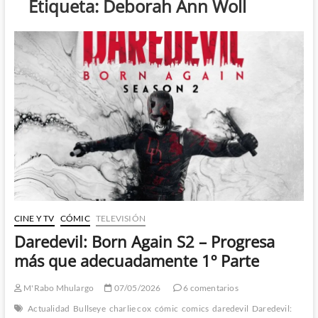
Etiqueta:
Deborah Ann Woll
CINE Y TV
CÓMIC
TELEVISIÓN
Daredevil: Born Again S2 – Progresa
más que adecuadamente 1º Parte
M'Rabo Mhulargo
07/05/2026
6 comentarios
Actualidad
Bullseye
charlie cox
cómic
comics
daredevil
Daredevil: