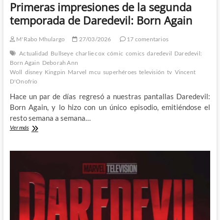
Primeras impresiones de la segunda
temporada de Daredevil: Born Again
M'Rabo Mhulargo
27/03/2026
17 comentarios
Actualidad
Bullseye
charlie cox
cómic
comics
daredevil
Daredevil:
Born Again
Deborah Ann
Woll
disney
Kingpin
Marvel
mcu
superhéroes
televisión
tv
Vincent
D'Onofrio
Hace un par de días regresó a nuestras pantallas Daredevil:
Born Again, y lo hizo con un único episodio, emitiéndose el
resto semana a semana…
Primeras
Ver más
impresiones
de
la
segunda
temporada
de
Daredevil:
Born
Again