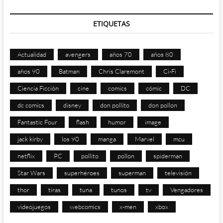
ETIQUETAS
Actualidad
avengers
años 70
años 80
años 90
Batman
Chris Claremont
Ci-Fi
Ciencia Ficción
cine
comics
cómic
DC
dc comics
disney
don pollito
don pollon
Fantastic Four
flash
humor
image
jack kirby
los 90
manga
Marvel
mcu
netflix
PC
pollito
pollon
spiderman
Star Wars
superhéroes
superman
televisión
thor
tiras
tuna
tunos
tv
Vengadores
videojuegos
webcomics
x-men
xbox