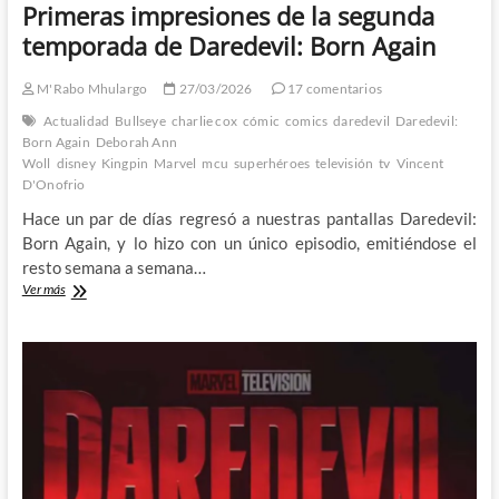
Primeras impresiones de la segunda
temporada de Daredevil: Born Again
M'Rabo Mhulargo
27/03/2026
17 comentarios
Actualidad
Bullseye
charlie cox
cómic
comics
daredevil
Daredevil:
Born Again
Deborah Ann
Woll
disney
Kingpin
Marvel
mcu
superhéroes
televisión
tv
Vincent
D'Onofrio
Hace un par de días regresó a nuestras pantallas Daredevil:
Born Again, y lo hizo con un único episodio, emitiéndose el
resto semana a semana…
Primeras
Ver más
impresiones
de
la
segunda
temporada
de
Daredevil:
Born
Again