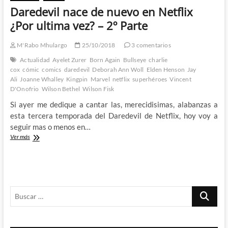
la
Daredevil nace de nuevo en Netflix
segunda
temporada
¿Por ultima vez? – 2º Parte
de
Daredevil:
M'Rabo Mhulargo
25/10/2018
3 comentarios
Born
Again
Actualidad
Ayelet Zurer
Born Again
Bullseye
charlie
cox
cómic
comics
daredevil
Deborah Ann Woll
Elden Henson
Jay
Ali
Joanne Whalley
Kingpin
Marvel
netflix
superhéroes
Vincent
D'Onofrio
Wilson Bethel
Wilson Fisk
Si ayer me dedique a cantar las, merecidisimas, alabanzas a
esta tercera temporada del Daredevil de Netflix, hoy voy a
seguir mas o menos en…
Daredevil
Ver más
nace
de
nuevo
en
Netflix
Buscar
¿Por
ultima
…
vez?
–
2º