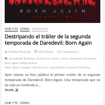
CINE Y TV
CÓMIC
TELEVISIÓN
Destripando el tráiler de la segunda
temporada de Daredevil: Born Again
M'Rabo Mhulargo
28/01/2026
2 comentarios
Actualidad
Bullseye
charlie cox
cómic
comics
daredevil
Daredevil:
Born Again
Deborah Ann
Woll
disney
Kingpin
Marvel
mcu
superhéroes
Vincent D'Onofrio
Ayer mismo se hizo público el primer tráiler de la segunda
temporada de Daredevil: Born Again. Una temporada que no
ha sido un remiendo a…
Destripando
Ver más
el
tráiler
de
CINE Y TV
CÓMIC