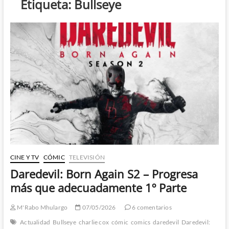
Etiqueta:
Bullseye
CINE Y TV
CÓMIC
TELEVISIÓN
Daredevil: Born Again S2 – Progresa
más que adecuadamente 1º Parte
M'Rabo Mhulargo
07/05/2026
6 comentarios
Actualidad
Bullseye
charlie cox
cómic
comics
daredevil
Daredevil: