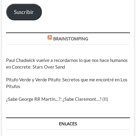
electrónico
Suscribir
BRAINSTOMPING
Paul Chadwick vuelve a recordarnos lo que nos hace humanos
en Concrete: Stars Over Sand
Pitufo Verde y Verde Pitufo: Secretos que me encontré en Los
Pitufos
¿Sabe George RR Martin…?: ¿Sabe Claremont…? (II)
ENLACES