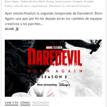
Born Again
Deborah Ann Woll
disney
jessica jones
Kingpin
Krysten
Rytter
Marvel
mcu
superhéroes
televisión
tv
Vincent D'Onofrio
Ayer mismo finalizó la segunda temporada de Daredevil: Born
Again, una que por fin ha dejado atrás los cambios de equipos
creativos y los parches…
Daredevil:
Ver más
Born
Again
S2
–
Progresa
más
que
adecuadamente
1º
Parte
CINE Y TV
CÓMIC
TELEVISIÓN