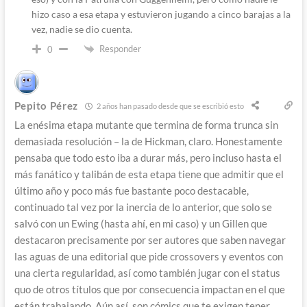
hizo caso a esa etapa y estuvieron jugando a cinco barajas a la
vez, nadie se dio cuenta.
Responder
0
Pepito Pérez
2 años han pasado desde que se escribió esto
La enésima etapa mutante que termina de forma trunca sin
demasiada resolución – la de Hickman, claro. Honestamente
pensaba que todo esto iba a durar más, pero incluso hasta el
más fanático y talibán de esta etapa tiene que admitir que el
último año y poco más fue bastante poco destacable,
continuado tal vez por la inercia de lo anterior, que solo se
salvó con un Ewing (hasta ahí, en mi caso) y un Gillen que
destacaron precisamente por ser autores que saben navegar
las aguas de una editorial que pide crossovers y eventos con
una cierta regularidad, así como también jugar con el status
quo de otros títulos que por consecuencia impactan en el que
están trabajando. Aún así, son cómics que te exigen tener