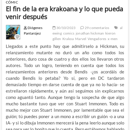
CÓMIC
El fin de la era krakoana y lo que pueda
venir después
Diógenes
30/10/2023
29 comentarios
al
Pantarújez
ewing
comics
jonathan hickman
kieron
gillen
Krakoa
Marvel
Vengadores
x-men
Llegados a este punto hay que admitirselo a Hickman, su
relanzamiento mutante no duró un año como todos los
anteriores, duro cosa de cuatro y dos ellos los llevaron otros
autores. Todo un logro, teniendo en cuenta que todos los
relanzamientos anteriores desde Bendis -¿os acordáis de
cuando Bendis lo petaba? Yo sí, pero en DC tardaron
demasiado tiempo en darse cuenta de que ya no lo hacía- se
estrellaron rápidamente, y aún así seguimos sin explicarnos
como aguantó tanto. Aunque tengo la sospecha de que algo
mucho bastante tuvo que ver con Stuart Immonen. Todo es
mucho mejor con Stuart Immonen, por lamentable que sea el
guión; tú puedes poner a un mono a escribir un guión -o a una
IA- y si lo dibuja Immonen merecerá la pena leerlo aunque solo
sea para ver lo bonito que lo cuenta. Pero estábamos hablando