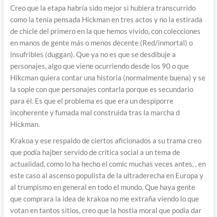
Creo que la etapa habría sido mejor si hubiera transcurrido
como la tenía pensada Hickman en tres actos y no la estirada
de chicle del primero en la que hemos vivido, con colecciones
en manos de gente más o menos decente (Red/inmortal) o
insufribles (duggan). Que ya no es que se desdibuje a
personajes, algo que viene ocurriendo desde los 90 o que
Hikcman quiera contar una historia (normalmente buena) y se
la sople con que personajes contarla porque es secundario
para él. Es que el problema es que era un despiporre
incoherente y fumada mal construida tras la marcha d
Hickman.
Krakoa y ese respaldo de ciertos aficionados a su trama creo
que podía hajber servido de crítica social a un tema de
actualidad, como lo ha hecho el comic muchas veces antes, , en
este caso al ascenso populista de la ultraderecha en Europa y
al trumpismo en general en todo el mundo. Que haya gente
que comprara la idea de krakoa no me extraña viendo lo que
votan en tantos sitios, creo que la hostia moral que podía dar