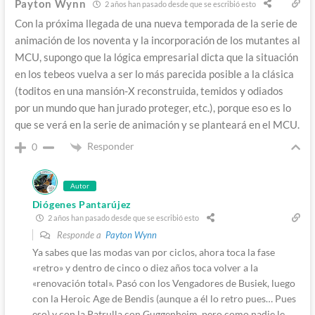
Payton Wynn
2 años han pasado desde que se escribió esto
Con la próxima llegada de una nueva temporada de la serie de
animación de los noventa y la incorporación de los mutantes al
MCU, supongo que la lógica empresarial dicta que la situación
en los tebeos vuelva a ser lo más parecida posible a la clásica
(toditos en una mansión-X reconstruida, temidos y odiados
por un mundo que han jurado proteger, etc.), porque eso es lo
que se verá en la serie de animación y se planteará en el MCU.
Responder
0
Autor
Diógenes Pantarújez
2 años han pasado desde que se escribió esto
Responde a
Payton Wynn
Ya sabes que las modas van por ciclos, ahora toca la fase
«retro» y dentro de cinco o diez años toca volver a la
«renovación total». Pasó con los Vengadores de Busiek, luego
con la Heroic Age de Bendis (aunque a él lo retro pues… Pues
eso) y con la Patrulla con Guggenheim, pero como nadie le