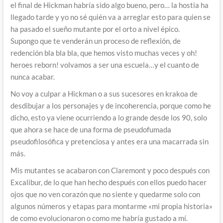
el final de Hickman habría sido algo bueno, pero… la hostia ha
llegado tarde y yo no sé quién va a arreglar esto para quien se
ha pasado el sueño mutante por el orto a nivel épico.
Supongo que te venderán un proceso de reflexión, de
redención bla bla bla, que hemos visto muchas veces y oh!
heroes reborn! volvamos a ser una escuela…y el cuanto de
nunca acabar.
No voy a culpar a Hickman o a sus sucesores en krakoa de
desdibujar a los personajes y de incoherencia, porque como he
dicho, esto ya viene ocurriendo a lo grande desde los 90, solo
que ahora se hace de una forma de pseudofumada
pseudofilosófica y pretenciosa y antes era una macarrada sin
más.
Mis mutantes se acabaron con Claremont y poco después con
Excalibur, de lo que han hecho después con ellos puedo hacer
ojos que no ven corazón que no siente y quedarme solo con
algunos números y etapas para montarme «mi propia historia»
de como evolucionaron o como me habría gustado a mí.