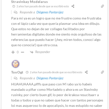
Stravinkay Modelarus
2 años han pasado desde que se escribió esto
Responde a
Diógenes Pantarújez
Para mi ya es un logro que no me frustre como me frustraba
con el lápiz cada vez que quería plasmar una idea en dibujo.
Que estos no dejan de ser collages facilitados por
herramientas digitales donde me siento más orgulloso de las
referencias que puedo hacer (¡hey, miren todos, conocí algo
que no conocía!) que otra cosa.
Responder
0
ToxOgt
2 años han pasado desde que se escribió esto
Responde a
Diógenes Pantarújez
HUAHUAAAA,pfffs que paso con M`rabo ya lo habeis
mandado a pifiar como Mortadelo y ahora es un Stavinsky
rusinky, por cierto buen gif, lo peor de krakoa resucitaarr a
todas y todos y que no saben que hacer con tantos personajes
loi mas asqueroso lo de apocalipsis, lo mas estupido no saber