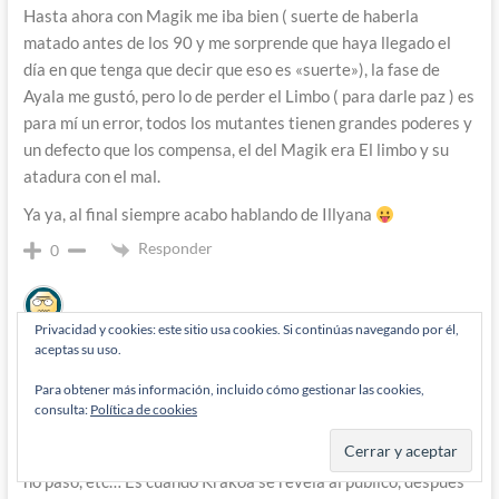
Hasta ahora con Magik me iba bien ( suerte de haberla
matado antes de los 90 y me sorprende que haya llegado el
día en que tenga que decir que eso es «suerte»), la fase de
Ayala me gustó, pero lo de perder el Limbo ( para darle paz ) es
para mí un error, todos los mutantes tienen grandes poderes y
un defecto que los compensa, el del Magik era El limbo y su
atadura con el mal.
Ya ya, al final siempre acabo hablando de Illyana
Responder
0
Privacidad y cookies: este sitio usa cookies. Si continúas navegando por él,
Foggy
2 años han pasado desde que se escribió esto
aceptas su uso.
Me gustaría pasar a lo prosaico para pedir opinión. En la ya
Para obtener más información, incluido cómo gestionar las cookies,
lejana House / Powers of X, se establece que en la línea
consulta:
Política de cookies
temporal que cuenta Krakoa, Xavier nunca fundó el quinteto
original de los Xmen, nunca fue en silla de ruedas, fénix oscura
no pasó, etc… Es cuando Krakoa se revela al público, después