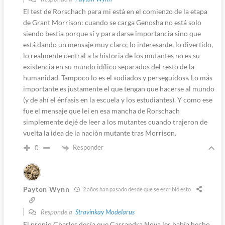
El test de Rorschach para mi está en el comienzo de la etapa
de Grant Morrison: cuando se carga Genosha no está solo
siendo bestia porque sí y para darse importancia sino que
está dando un mensaje muy claro; lo interesante, lo divertido,
lo realmente central a la historia de los mutantes no es su
existencia en su mundo idílico separados del resto de la
humanidad. Tampoco lo es el «odiados y perseguidos». Lo más
importante es justamente el que tengan que hacerse al mundo
(y de ahí el énfasis en la escuela y los estudiantes). Y como ese
fue el mensaje que leí en esa mancha de Rorschach
simplemente dejé de leer a los mutantes cuando trajeron de
vuelta la idea de la nación mutante tras Morrison.
Responder
0
Payton Wynn
2 años han pasado desde que se escribió esto
Responde a
Stravinkay Modelarus
El propio Charles decía que Cassandra Nova les había hecho