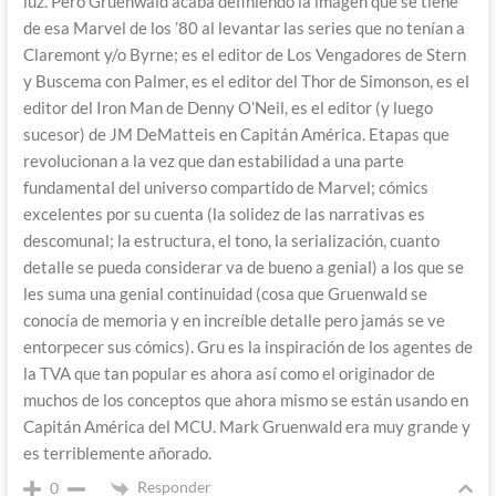
luz. Pero Gruenwald acaba definiendo la imagen que se tiene
de esa Marvel de los ’80 al levantar las series que no tenían a
Claremont y/o Byrne; es el editor de Los Vengadores de Stern
y Buscema con Palmer, es el editor del Thor de Simonson, es el
editor del Iron Man de Denny O’Neil, es el editor (y luego
sucesor) de JM DeMatteis en Capitán América. Etapas que
revolucionan a la vez que dan estabilidad a una parte
fundamental del universo compartido de Marvel; cómics
excelentes por su cuenta (la solidez de las narrativas es
descomunal; la estructura, el tono, la serialización, cuanto
detalle se pueda considerar va de bueno a genial) a los que se
les suma una genial continuidad (cosa que Gruenwald se
conocía de memoria y en increíble detalle pero jamás se ve
entorpecer sus cómics). Gru es la inspiración de los agentes de
la TVA que tan popular es ahora así como el originador de
muchos de los conceptos que ahora mismo se están usando en
Capitán América del MCU. Mark Gruenwald era muy grande y
es terriblemente añorado.
Responder
0