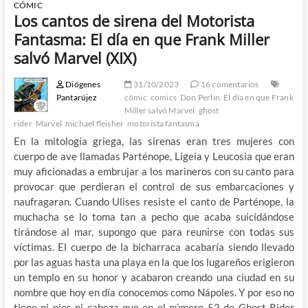
CÓMIC
Los cantos de sirena del Motorista
Fantasma: El día en que Frank Miller
salvó Marvel (XIX)
Diógenes
31/10/2023
16 comentarios
Pantarújez
cómic
comics
Don Perlin
El día en que Frank
Miller salvó Marvel
ghost
rider
Marvel
michael fleisher
motorista fantasma
En la mitología griega, las sirenas eran tres mujeres con
cuerpo de ave llamadas Parténope, Ligeia y Leucosia que eran
muy aficionadas a embrujar a los marineros con su canto para
provocar que perdieran el control de sus embarcaciones y
naufragaran. Cuando Ulises resiste el canto de Parténope, la
muchacha se lo toma tan a pecho que acaba suicidándose
tirándose al mar, supongo que para reunirse con todas sus
víctimas. El cuerpo de la bicharraca acabaría siendo llevado
por las aguas hasta una playa en la que los lugareños erigieron
un templo en su honor y acabaron creando una ciudad en su
nombre que hoy en día conocemos como Nápoles. Y por eso no
tiene ni pies ni cabeza que en el número 52 de Ghost Rider