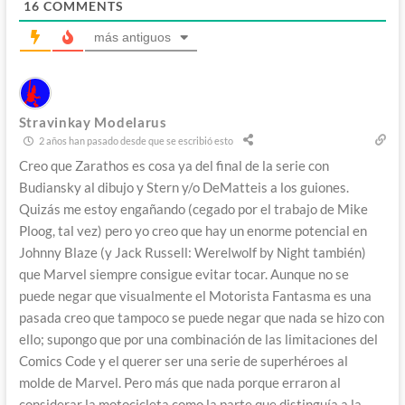
16
COMMENTS
más antiguos
Stravinkay Modelarus
2 años han pasado desde que se escribió esto
Creo que Zarathos es cosa ya del final de la serie con
Budiansky al dibujo y Stern y/o DeMatteis a los guiones.
Quizás me estoy engañando (cegado por el trabajo de Mike
Ploog, tal vez) pero yo creo que hay un enorme potencial en
Johnny Blaze (y Jack Russell: Werelwolf by Night también)
que Marvel siempre consigue evitar tocar. Aunque no se
puede negar que visualmente el Motorista Fantasma es una
pasada creo que tampoco se puede negar que nada se hizo con
ello; supongo que por una combinación de las limitaciones del
Comics Code y el querer ser una serie de superhéroes al
molde de Marvel. Pero más que nada porque erraron al
considerar la motocicleta como la parte que distinguía a la