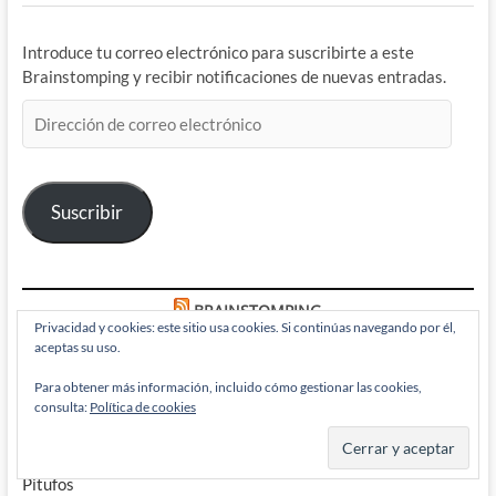
Introduce tu correo electrónico para suscribirte a este
Brainstomping y recibir notificaciones de nuevas entradas.
Dirección
de
correo
electrónico
Suscribir
BRAINSTOMPING
Privacidad y cookies: este sitio usa cookies. Si continúas navegando por él,
aceptas su uso.
Paul Chadwick vuelve a recordarnos lo que nos hace humanos
Para obtener más información, incluido cómo gestionar las cookies,
consulta:
Política de cookies
en Concrete: Stars Over Sand
Pitufo Verde y Verde Pitufo: Secretos que me encontré en Los
Pitufos