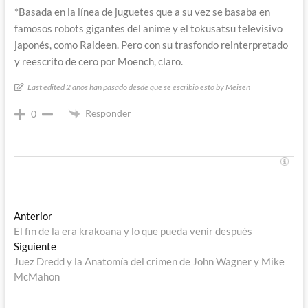
*Basada en la línea de juguetes que a su vez se basaba en
famosos robots gigantes del anime y el tokusatsu televisivo
japonés, como Raideen. Pero con su trasfondo reinterpretado
y reescrito de cero por Moench, claro.
Last edited 2 años han pasado desde que se escribió esto by Meisen
Responder
0
Navegación
Entrada
Anterior
anterior:
El fin de la era krakoana y lo que pueda venir después
de
Entrada
Siguiente
entradas
siguiente:
Juez Dredd y la Anatomía del crimen de John Wagner y Mike
McMahon