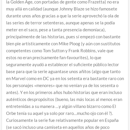
la Golden Age, con portadas de gente como Frazetta) no era
muy allá en calidad (aunque Johnny Blaze se hizo famosete
durante unos años gracias a que la serie aprovechó la ola de
las series de terror setenteras, aunque apenas se la podía
meter en el saco, pese a tanta presencia demoníaca),
principalmente de las historias, pues sí empezó con bastante
bien pie artísticamente con Mike Ploog (y aún con sustitutos
competentes como Tom Sutton y Frank Robbins, vale que
estos no eran precisamente fan-favourites), lo que
seguramente ayudó a establecer el suficiente público lector
base para que la serie aguantase unos añitos (algo que tanto
en Marvel como en DC ya en los setenta era bastante raro con
los personajes «menores» que no venían ya de los sesenta o
antes). Y en los primeros años hubo historias que eran incluso
auténticos despropósitos (bueno, las más locas al menos eran
entretenidas a su manera …y algún villano bizarro como El
Orbe tenía su aquel ya solo por raro…mucho ojo con él ?).
Curiosamente la serie fue relativamente popular en España
(se sacó incluso una camiseta en aquellos años de poco