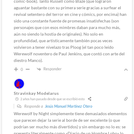
comic-book). Tanto Russell como Blaze (que lograron
aguantar bastante con su primera serie gracias a surfear el
revival setentero del terror en cine y cómics, por encima) han
sido una constante fuente de promesas insatisfechas (son
personajes que con esos mimbres daban para mucho más,
aún no siendo la hostia de originales). No solo en
profundidad, que artísticamente también pocas veces
volvieron a tener nivelazo tras Ploog (el tan poco leído
Werewolf noventero de Paul Jenkins, que contó con arte del
diestro Manco).
Responder
0
Stravinkay Modelarus
2 años han pasado desde que se escribió esto
Responde a
Jesús Manuel Martínez Otero
Werewolf by Night simplemente tiene demasiados elementos
que parecen dejar la serie al borde de ser excelente (o que
podrían ser mucho más divertidos) y sin embargo no lo es: se
presenta literalmente como «Diario de un Hombre Lobo» lo