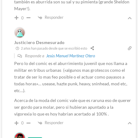
también es aburrida son su sal y su pimienta (grande Sheldon
Mayer!).
Responder
0
Justiciero Desmesurado
2 años han pasado desde que se escribió esto
Responde a
Jesús Manuel Martínez Otero
Pero lo del comic es el aburrimiento juvenil que nos llama a
militar en tribus urbanas («algunos mas grotescos como el
tratar de ser lo mas feo posible o el actuar como payasos a
todas horas»… usease, hazte punk, heavy, sninhead, mod etc,
etc…).
Acerca de la moda del comic vale que es raruna eso de querer
ser gordo para molar, pero si hubieran apuntado a la
vigorexia lo que es hoy habrian acertado al 100% .
Responder
0