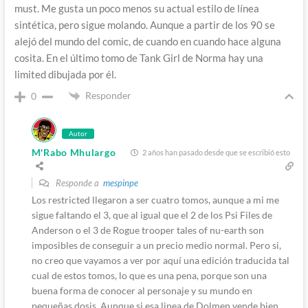
must. Me gusta un poco menos su actual estilo de línea
sintética, pero sigue molando. Aunque a partir de los 90 se
alejó del mundo del comic, de cuando en cuando hace alguna
cosita. En el último tomo de Tank Girl de Norma hay una
limited dibujada por él.
Responder
0
Autor
M'Rabo Mhulargo
2 años han pasado desde que se escribió esto
Responde a
mespinpe
Los restricted llegaron a ser cuatro tomos, aunque a mi me
sigue faltando el 3, que al igual que el 2 de los Psi Files de
Anderson o el 3 de Rogue trooper tales of nu-earth son
imposibles de conseguir a un precio medio normal. Pero si,
no creo que vayamos a ver por aquí una edición traducida tal
cual de estos tomos, lo que es una pena, porque son una
buena forma de conocer al personaje y su mundo en
pequeñas dosis. Aunque si esa linea de Dolmen vende bien