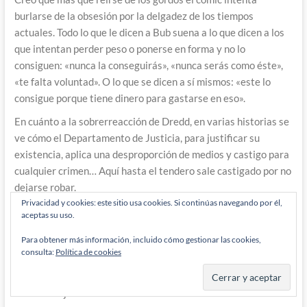
burlarse de la obsesión por la delgadez de los tiempos
actuales. Todo lo que le dicen a Bub suena a lo que dicen a los
que intentan perder peso o ponerse en forma y no lo
consiguen: «nunca la conseguirás», «nunca serás como éste»,
«te falta voluntad». O lo que se dicen a sí mismos: «este lo
consigue porque tiene dinero para gastarse en eso».
En cuánto a la sobrerreacción de Dredd, en varias historias se
ve cómo el Departamento de Justicia, para justificar su
existencia, aplica una desproporción de medios y castigo para
cualquier crimen… Aquí hasta el tendero sale castigado por no
dejarse robar.
Privacidad y cookies: este sitio usa cookies. Si continúas navegando por él,
El exceso de fuerza policial también es habitual. Lo solemos
aceptas su uso.
asociar con Estados Unidos, y su policia con tanques y
Para obtener más información, incluido cómo gestionar las cookies,
armamento militar, haciendo cosas como arrasar una casa
consulta:
Política de cookies
solo para terminar deteniendo un chaval que tenía rastros de
cannabis en su mochila. Así de absurdo esun sistema represor
al intentar justificarse.