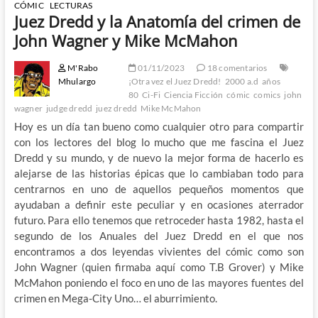
CÓMIC
LECTURAS
Juez Dredd y la Anatomía del crimen de
John Wagner y Mike McMahon
M'Rabo
01/11/2023
18 comentarios
Mhulargo
¡Otra vez el Juez Dredd!
2000 a.d
años
80
Ci-Fi
Ciencia Ficción
cómic
comics
john
wagner
judge dredd
juez dredd
Mike McMahon
Hoy es un día tan bueno como cualquier otro para compartir
con los lectores del blog lo mucho que me fascina el Juez
Dredd y su mundo, y de nuevo la mejor forma de hacerlo es
alejarse de las historias épicas que lo cambiaban todo para
centrarnos en uno de aquellos pequeños momentos que
ayudaban a definir este peculiar y en ocasiones aterrador
futuro. Para ello tenemos que retroceder hasta 1982, hasta el
segundo de los Anuales del Juez Dredd en el que nos
encontramos a dos leyendas vivientes del cómic como son
John Wagner (quien firmaba aquí como T.B Grover) y Mike
McMahon poniendo el foco en uno de las mayores fuentes del
crimen en Mega-City Uno… el aburrimiento.