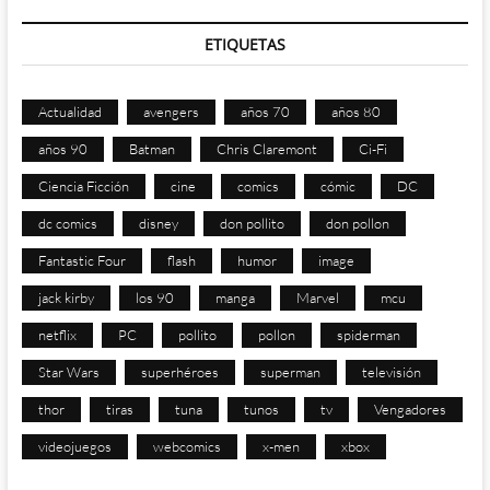
ETIQUETAS
Actualidad
avengers
años 70
años 80
años 90
Batman
Chris Claremont
Ci-Fi
Ciencia Ficción
cine
comics
cómic
DC
dc comics
disney
don pollito
don pollon
Fantastic Four
flash
humor
image
jack kirby
los 90
manga
Marvel
mcu
netflix
PC
pollito
pollon
spiderman
Star Wars
superhéroes
superman
televisión
thor
tiras
tuna
tunos
tv
Vengadores
videojuegos
webcomics
x-men
xbox