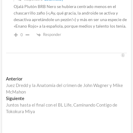
Ojalá Plutón BRB Nero se hubiera centrado menos en el
chascarrillo zafio («¡Ay, qué gracia, la androide se activa y
desactiva apretándole un pezón!») y más en ser una especie de
«Enano Rojo» a la española, porque medios y talento los tenía.
Responder
0
Navegación
Entrada
Anterior
anterior:
Juez Dredd y la Anatomía del crimen de John Wagner y Mike
de
McMahon
entradas
Entrada
Siguiente
siguiente:
Juntos hasta el final con el BL Life, Caminando Contigo de
Tokokura Miya