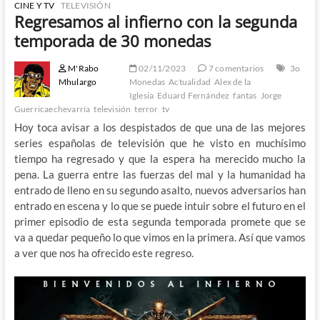
CINE Y TV
TELEVISIÓN
Regresamos al infierno con la segunda
temporada de 30 monedas
M'Rabo
02/11/2023
7 comentarios
3o
Mhulargo
Monedas
Actualidad
Alex de la
Iglesia
Eduard Fernández
fantas
Jorge
Guerricaechevarría
televisión
terror
tv
Hoy toca avisar a los despistados de que una de las mejores
series españolas de televisión que he visto en muchísimo
tiempo ha regresado y que la espera ha merecido mucho la
pena. La guerra entre las fuerzas del mal y la humanidad ha
entrado de lleno en su segundo asalto, nuevos adversarios han
entrado en escena y lo que se puede intuir sobre el futuro en el
primer episodio de esta segunda temporada promete que se
va a quedar pequeño lo que vimos en la primera. Así que vamos
a ver que nos ha ofrecido este regreso.