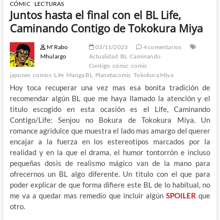
CÓMIC
LECTURAS
Juntos hasta el final con el BL Life,
Caminando Contigo de Tokokura Miya
M'Rabo
03/11/2023
4 comentarios
Mhulargo
Actualidad
BL
Caminando
Contigo
cómic
comic
japones
comics
Life
Manga BL
Planetacomic
Tokokura Miya
Hoy toca recuperar una vez mas esa bonita tradición de
recomendar algún BL que me haya llamado la atención y el
titulo escogido en esta ocasión es el Life, Caminando
Contigo/Life: Senjou no Bokura de Tokokura Miya. Un
romance agridulce que muestra el lado mas amargo del querer
encajar a la fuerza en los estereotipos marcados por la
realidad y en la que el drama, el humor tontorrón e incluso
pequeñas dosis de realismo mágico van de la mano para
ofrecernos un BL algo diferente. Un titulo con el que para
poder explicar de que forma difiere este BL de lo habitual, no
me va a quedar mas remedio que incluir algún
SPOILER
que
otro.