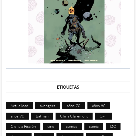
ETIQUETAS
Actualidad
avengers
años 70
años 80
años 90
Batman
Chris Claremont
Ci-Fi
Ciencia Ficción
cine
comics
cómic
DC