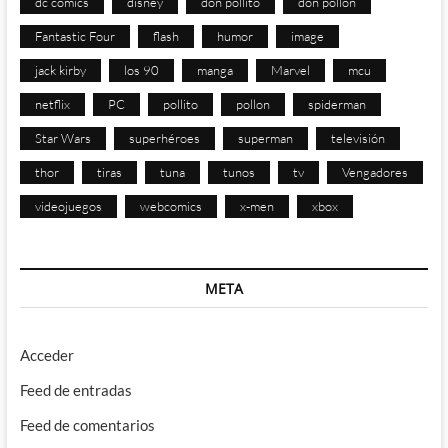
dc comics
disney
don pollito
don pollon
Fantastic Four
flash
humor
image
jack kirby
los 90
manga
Marvel
mcu
netflix
PC
pollito
pollon
spiderman
Star Wars
superhéroes
superman
televisión
thor
tiras
tuna
tunos
tv
Vengadores
videojuegos
webcomics
x-men
xbox
META
Acceder
Feed de entradas
Feed de comentarios