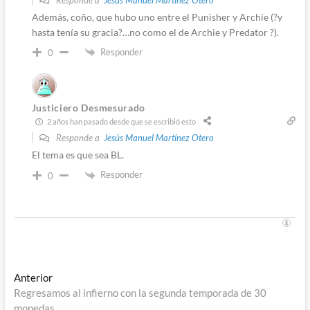
Además, coño, que hubo uno entre el Punisher y Archie (?y
hasta tenía su gracia?…no como el de Archie y Predator ?).
Responder
0
Justiciero Desmesurado
2 años han pasado desde que se escribió esto
Responde a
Jesús Manuel Martínez Otero
El tema es que sea BL.
Responder
0
Navegación
Entrada
Anterior
anterior:
Regresamos al infierno con la segunda temporada de 30
de
monedas