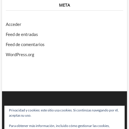
META
Acceder
Feed de entradas
Feed de comentarios
WordPress.org
Privacidad y cookies: este sitio usa cookies. Si continúas navegando por él,
aceptas su uso.
Para obtener más información, incluido cómo gestionar las cookies,
BRAINSTOMPING
| Diseñado por:
Theme Freesia
|
WordPress
| © Todos