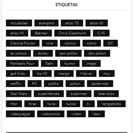
ETIQUETAS
Actualidad
avengers
años 70
años 80
años 90
Batman
Chris Claremont
Ci-Fi
Ciencia Ficción
cine
comics
cómic
DC
dc comics
disney
don pollito
don pollon
Fantastic Four
flash
humor
image
jack kirby
los 90
manga
Marvel
mcu
netflix
PC
pollito
pollon
spiderman
Star Wars
superhéroes
superman
televisión
thor
tiras
tuna
tunos
tv
Vengadores
videojuegos
webcomics
x-men
xbox