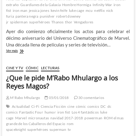
extraño
Guardianes de la Galaxia
Hombre Hormiga
Infinity War
iron
fist
iron man
jessica jones
kevin feife
luke cage
mcu
netflix
nick
furia
pantera negra
punisher
robert downey
jr
spiderman
superhéroes
Thanos
thor
Vengadores
Ayer dio comienzo oficialmente los actos para celebrar el
décimo aniversario del Universo Cinematográfico de Marvel.
Una década llena de películas y series de televisión…
Diez
Ver más
años
no
son
CINE Y TV
CÓMIC
LECTURAS
nada
¿Que le pide M’Rabo Mhulargo a los
–
Celebrando
Reyes Magos?
la
primera
M'Rabo Mhulargo
05/01/2018
30 comentarios
década
del
Actualidad
Ci-Fi
Ciencia Ficción
cine
cómic
comics
DC
dc
Universo
comics
Fantastic Four
humor
iron fist
Los 4 fantásticos
luke
Cinematográfico
cage
Marvel
micronautas
navidad 2017-2018
powerman
ROM el mas
de
grande de los Caballeros del Espacio
rom
Marvel
spaceknight
superhéroes
superman
tv