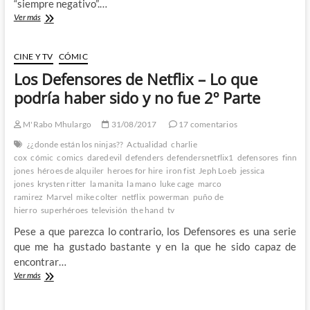
“siempre negativo”.…
Los
Ver más
Defensores
de
Netflix
CINE Y TV
CÓMIC
–
Los Defensores de Netflix – Lo que
Lo
que
podría haber sido y no fue 2º Parte
podría
haber
M'Rabo Mhulargo
31/08/2017
17 comentarios
sido
y
¿¿donde están los ninjas??
Actualidad
charlie
no
cox
cómic
comics
daredevil
defenders
defendersnetflix1
defensores
finn
fue
jones
héroes de alquiler
heroes for hire
iron fist
Jeph Loeb
jessica
3º
jones
krysten ritter
la manita
la mano
luke cage
marco
y
ramirez
Marvel
mike colter
netflix
powerman
puño de
ultima
hierro
superhéroes
televisión
the hand
tv
parte
Pese a que parezca lo contrario, los Defensores es una serie
que me ha gustado bastante y en la que he sido capaz de
encontrar…
Los
Ver más
Defensores
de