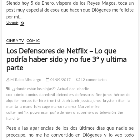
Siendo hoy 5 de Enero, víspera de los Reyes Magos, toca un
post muy especial de esos que hacen que Diógenes me felicite
por mi…
¿Que
Ver más
le
pide
M’Rabo
CINE Y TV
CÓMIC
Mhulargo
Los Defensores de Netflix – Lo que
a
los
podría haber sido y no fue 3º y ultima
Reyes
parte
Magos?
M'Rabo Mhulargo
01/09/2017
12 comentarios
¿¿donde están los ninjas??
Actualidad
charlie
cox
cómic
comics
daredevil
defenders
defensores
finn jones
héroes de
alquiler
heroes for hire
iron fist
Jeph Loeb
jessica jones
krysten ritter
la
manita
la mano
luke cage
marco ramirez
Marvel
mike
colter
netflix
powerman
puño de hierro
superhéroes
televisión
the
hand
tv
Pese a las apariencias de los dos últimos días que nadie se
preocupe, no me he convertido en Diógenes y lo veo todo