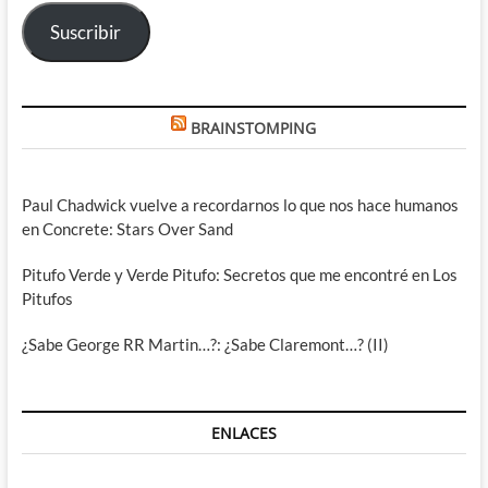
electrónico
Suscribir
BRAINSTOMPING
Paul Chadwick vuelve a recordarnos lo que nos hace humanos
en Concrete: Stars Over Sand
Pitufo Verde y Verde Pitufo: Secretos que me encontré en Los
Pitufos
¿Sabe George RR Martin…?: ¿Sabe Claremont…? (II)
ENLACES