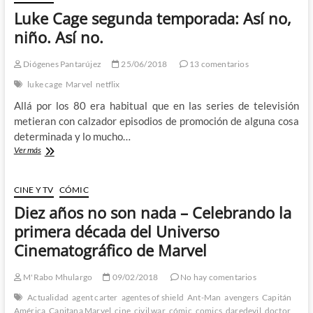
Cage
Luke Cage segunda temporada: Así no,
–
De
niño. Así no.
cuando
me
Diógenes Pantarújez
25/06/2018
13 comentarios
hicieron
sentir
luke cage
Marvel
netflix
esperanzas
Allá por los 80 era habitual que en las series de televisión
solo
para
metieran con calzador episodios de promoción de alguna cosa
hacerlas
determinada y lo mucho…
añicos
Luke
Ver más
Cage
segunda
temporada:
CINE Y TV
CÓMIC
Así
Diez años no son nada – Celebrando la
no,
niño.
primera década del Universo
Así
Cinematográfico de Marvel
no.
M'Rabo Mhulargo
09/02/2018
No hay comentarios
Actualidad
agent carter
agentes of shield
Ant-Man
avengers
Capitán
América
Capitana Marvel
cine
civil war
cómic
comics
daredevil
doctor