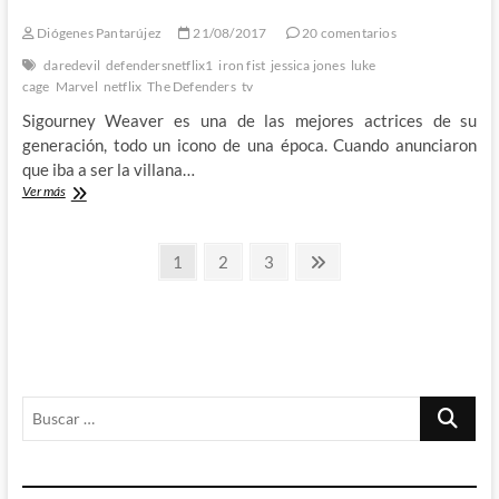
haber
Diógenes Pantarújez
21/08/2017
20 comentarios
sido
y
daredevil
defendersnetflix1
iron fist
jessica jones
luke
no
cage
Marvel
netflix
The Defenders
tv
fue
Sigourney Weaver es una de las mejores actrices de su
1º
Parte
generación, todo un icono de una época. Cuando anunciaron
que iba a ser la villana…
The
Ver más
Defenders:
La
Paginación
lenta
Página
Página
Página
Página
1
2
3
decadencia
siguiente
de
de
la
entradas
Marvel
de
Netflix
Buscar
…