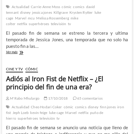
Actualidad
Carrie-Anne Moss
cómic
comics
david
tennant
disney
jessica jones
Killgrave
Krysten Rytter
luke
cage
Marvel
mcu
Melissa Rossemberg
mike
colter
netflix
superhéroes
televisión
tv
El pasado fin de semana se estreno la tercera y ultima
temporada de Jessica Jones, una temporada que no solo ha
puesto fin a las…
Tercera
Ver más
temporada
de
Jessica
CINE Y TV
CÓMIC
Jones
Adiós al Iron Fist de Netflix – ¿El
–
Adiós
principio del fin de una era?
a
la
M'Rabo Mhulargo
17/10/2018
65 comentarios
deslenguada
detective
Actualidad
Cheo Hodari Coker
cómic
comics
disney
finn jones
iron
y
fist
Jeph Loeb
kevin feige
luke cage
Marvel
netflix
puño de
al
hierro
superhéroes
televisión
tv
sub-
El pasado fin de semana se anuncio una noticia que lleno de
universo
Marvel
una mezcla de tristeza e indiferencia y que no me pillo del