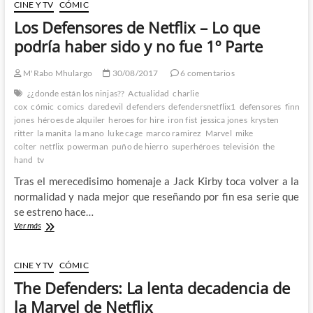
Netflix
CINE Y TV
CÓMIC
–
Los Defensores de Netflix – Lo que
Lo
que
podría haber sido y no fue 1º Parte
podría
haber
M'Rabo Mhulargo
30/08/2017
6 comentarios
sido
y
¿¿donde están los ninjas??
Actualidad
charlie
no
cox
cómic
comics
daredevil
defenders
defendersnetflix1
defensores
finn
fue
jones
héroes de alquiler
heroes for hire
iron fist
jessica jones
krysten
2º
ritter
la manita
la mano
luke cage
marco ramirez
Marvel
mike
Parte
colter
netflix
powerman
puño de hierro
superhéroes
televisión
the
hand
tv
Tras el merecedisimo homenaje a Jack Kirby toca volver a la
normalidad y nada mejor que reseñando por fin esa serie que
se estreno hace…
Los
Ver más
Defensores
de
Netflix
CINE Y TV
CÓMIC
–
The Defenders: La lenta decadencia de
Lo
que
la Marvel de Netflix
podría