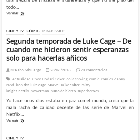
de
todo…
Netflix
Adiós
Ver más
al
Iron
Fist
CINE Y TV
CÓMIC
MRABISMOS
de
Segunda temporada de Luke Cage – De
Netflix
–
cuando me hicieron sentir esperanzas
¿El
solo para hacerlas añicos
principio
del
fin
M'Rabo Mhulargo
28/06/2018
20 comentarios
de
Actualidad
Cheo Hodari Coker
colleen wing
cómic
comics
danny
una
rand
iron fist
luke cage
Marvel
mike colter
misty
era?
knight
netflix
powerman
puño de hierro
superhéroes
Yo hace unos días estaba en paz con el mundo, creía que la
mala racha de calidad decente de las serie de Marvel en
Netflix…
Segunda
Ver más
temporada
de
Luke
CINE Y TV